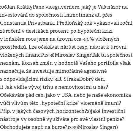
:06Jan KrátkýPane viceguvernére, jaký je Váš názor na
investování do společnosti Immofinanz at. přes
Constantia Privatbank. Předloňský rok vykazovali roční
zúročení v desítkách procent, po hypoteční krizi
v loňském roce jsme na úrovni cca -50% vložených
prostředků. Lze očekávat nárůst resp. návrat k úrovni
vložených financí?13:38Miroslav SingerTak tu společnost
neznám. Rozsah změn v hodnotě Vašeho portfolia však
naznačuje, že investuje mimořádně agresivně
s odpovídajícími riziky.:31J. StrakaDobrý den,
1) Jak vidíte vývoj trhu s nemovitostmi u nás?
Očekáváte pád cen, jako v USA, nebo je naše ekonomika
vůči vlivům této „hypoteční krize“ víceméně imuní?
Příp. v jakých časových horizontech?2)jaké investiční
nástroje vy osobně využíváte pro své vlastní peníze?
Obchodujete např. na burze?13:39Miroslav Singer1)