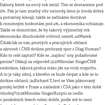
faktory, které na nový rok zmizí. Tím se dostaneme pod
5%. Pak je tam značný vliv neúrody, letos je úroda dobrá
a potraviny klesají, takže se začínáme dostávat
k rozumným hodnotám pod 4%, a ekonomika ochlazuje.
Takže se domnívám, že by takový výjimečný rok
ekonomiku dlouhodobě ovlivnit neměl.:46Marek
ČihákJak se nás, prostých a pracujících občanů
a zároveň i ČNB dotkne prohraný spor s Diag Human?
Kdo to celé zaptatí? Kde se „najdou“ ony požadované
peníze? Děkuji za odpověď.13:27Miroslav SingerČNB
nedotkne, taková prohra státu jde na vrub rozpočtu.
A to je taky zdroj, z kterého se bude čerpat a kde se to
dotkne občanů.:34Richard T.Jeví se Vám plánovaný
prodej letiště v Praze a následně i ČSA jako v této době
vhodný?13:28Miroslav SingerRuzyni se vedlo
v posledních letech velmi dobře, podle mě to není