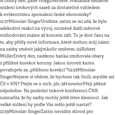
A.Dobrý den, pane viceguvernére. Pokládáte nedávné
snížení úrokových sazeb za dostatečné vzhledem
k evidentnímu zpomalení české ekonomiky?
12:57Miroslav SingerUvidíme, zatím se mi zdá, že bylo
adekvátní reakcí na vývoj, nicméně další měnové
rozhodování máme až koncem září. To je dost času na
to, aby přišly nové informace, které mohou můj názor
na sazby změnit jakýmkoliv směrem.:55Robert
MüllerDobrý den, nedávno banka zmiňovala obavy
z přílišné korekce koruny. Jakou úroveň kursu
považujete za „přílišnou korekci“?12:58Miroslav
SingerNejsem si vědom, že bychom tak činili, myslíte asi
ČS v HN? Ptejte se u nich, pls.:38InvestorPřeji pěkné
odpoledne. Na poslední tiskové konferenci ČNB
naznačila, že by sazby mohly ještě letos klesnout. Jak
velké snížení by podle Vás mělo ještě nastat?
12:59Miroslav SingerZatím nevidím důvod pro