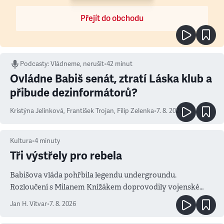
Přejít do obchodu
Podcasty
:
Vládneme, nerušit
•
42 minut
Ovládne Babiš senát, ztratí Láska klub a
přibude dezinformátorů?
Kristýna Jelínková
,
František Trojan
,
Filip Zelenka
•
7. 8. 2026
Kultura
•
4
minuty
Tři výstřely pro rebela
Babišova vláda pohřbila legendu undergroundu.
Rozloučení s Milanem Knížákem doprovodily vojenské
salvy i kritika pokrokářů
Jan H. Vitvar
•
7. 8. 2026