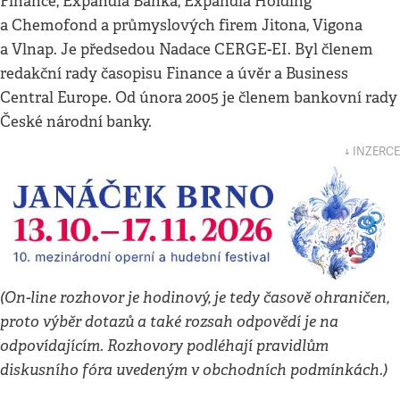
Finance, Expandia Banka, Expandia Holding
a Chemofond a průmyslových firem Jitona, Vigona
a Vlnap. Je předsedou Nadace CERGE-EI. Byl členem
redakční rady časopisu Finance a úvěr a Business
Central Europe. Od února 2005 je členem bankovní rady
České národní banky.
↓ INZERCE
(On-line rozhovor je hodinový, je tedy časově ohraničen,
proto výběr dotazů a také rozsah odpovědí je na
odpovídajícím. Rozhovory podléhají pravidlům
diskusního fóra uvedeným v obchodních podmínkách.)