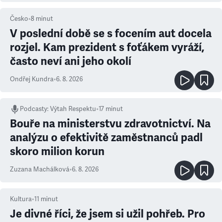
Česko
•
8
minut
V poslední době se s focením aut docela
rozjel. Kam prezident s foťákem vyráží,
často neví ani jeho okolí
Ondřej Kundra
•
6. 8. 2026
Podcasty
:
Výtah Respektu
•
17 minut
Bouře na ministerstvu zdravotnictví. Na
analýzu o efektivitě zaměstnanců padl
skoro milion korun
Zuzana Machálková
•
6. 8. 2026
Kultura
•
11
minut
Je divné říci, že jsem si užil pohřeb. Pro