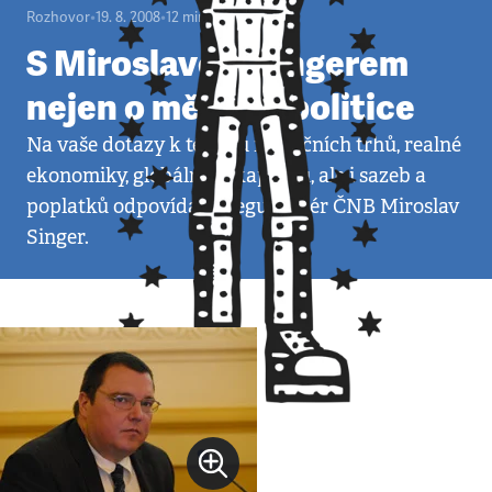
Rozhovor
•
19. 8. 2008
•
12
minut
S Miroslavem Singerem
nejen o měnové politice
Na vaše dotazy k tématu finančních trhů, realné
ekonomiky, globálního kapitálu, ale i sazeb a
poplatků odpovídal viceguvernér ČNB Miroslav
Singer.