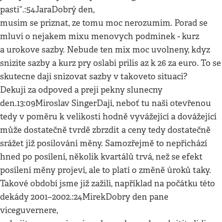
pasti“.:54JaraDobrý den,
musim se priznat, ze tomu moc nerozumim. Porad se
mluvi o nejakem mixu menovych podminek - kurz
a urokove sazby. Nebude ten mix moc uvolneny, kdyz
snizite sazby a kurz pry oslabi prilis az k 26 za euro. To se
skutecne daji snizovat sazby v takoveto situaci?
Dekuji za odpoved a preji pekny slunecny
den.13:09Miroslav SingerDají, neboť tu naši otevřenou
tedy v poměru k velikosti hodně vyvážející a dovážející
může dostatečně tvrdě zbrzdit a ceny tedy dostatečně
srážet již posilování měny. Samozřejmě to nepřichází
hned po posílení, několik kvartálů trvá, než se efekt
posílení měny projeví, ale to platí o změně úroků taky.
Takové období jsme již zažili, například na počátku této
dekády 2001–2002.:24MirekDobry den pane
viceguvernere,