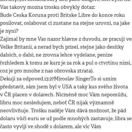
Vas takovy mozna trosku obvykly dotaz:
Bude Ceska Koruna proti Britske Libre do konce roku
posilovat, oslabovat ci zustane na stejne urovni, na jake
je nyni?
Zajimal by mne Vas nazor hlavne z duvodu, ze pracuji ve
Velke Britanii, a nerad bych prisel, stejne jako desitky
dalsich, o dalsi, ne zrovna lehce vydelane, penize
(vzhledem k tomu ze kurz je za rok a pul o ctvrtinu nizsi,
coz je pro mnohe z nas obrovska ztrata).
Dekuji za odpoved.13:27Miroslav SingerTo si umim
představit, sám jsem byl v USA a taky kus svého života
v ČR placen v dolarech. Nicméně moc Vám nepomůžu,
libru moc nesledujem, neboť ČR nijak významně
neovlivňuje. Trošku naděje Vám dává možnost, že pád
dolaru vůči euru se už podle mnohých zastavuje, libra se
často vyvíjí ve shodě s dolarem, ale víc Vám