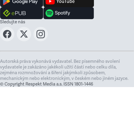
Sledujte nás
Autorská práva vykonává vydavatel. Bez písemného svolení
vydavatele je zakázáno jakékoli užití částí nebo celku díla,
zejména rozmnožování a šíření jakýmkoli způsobem,
mechanickým nebo elektronickým, v českém nebo jiném jazyce.
© Copyright Respekt Media a.s. ISSN 1801-1446