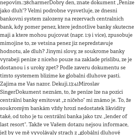
nepovím.:38charmerDobry den, znate dokument „Penize
jako dluh“? Velmi podrobne vysvetluje, ze dnesni
bankovni system zalozeny na rezervach centralnich
bank, kdy pomer penez, ktere jednotlive banky skutecne
maji a ktere mohou pujcovat (napr. 1:9 i vice), zpusobuje
mimojine to, ze vetsina penez jiz nepredstavuje
hodnotu, ale dluh? Jinymi slovy, ze soukrome banky
vyrabeji penize z niceho pouze na zaklade prislibu, ze je
dostanou i s uroky zpet? Podle zaveru dokumentu se
timto systemem blizime ke globalni dluhove pasti.
Zajima me Vas nazor. Dekuji.13:41Miroslav
SingerDokument neznám, to, že peníze lze na pozici
centrální banky emitovat „z ničeho“ mi známo je. To, že
soukromým bankám vždy hrozí nedostatek likvidity
také, od toho je tu centrální banka jako tzv. „lender of
last resort“. Takže ve Vašem dotazu nejsou informace,
jež by ve mě vyvolávaly strach z „globální dluhové