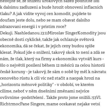
nebojite se, ze snizeni urokovych sazeb podnitite lidi
k dalsimu zadluzeni a bude hrozit obnoveni inflacnich
tlaku? A jak vidite vyvoj cen komodit, pujdete to
doufam jeste dolu, nebo se mam obavat dalsiho
zdrazovani energii i v pristim roce?
Dekuji. Nashledanou.13:11Miroslav SingerKomodity jsou
obecně dosti cyklické, takže jak ochlazuje světová
ekonomika, dá se čekat, že jejich ceny budou spíše
klesat. Pokud jde o snížení, takový skok to není a zdá se
nám, že tlak, který na firmy a ekonomiku vytváří kurs -
šlo o největší posílení během 12 měsíců za celou historii
české koruny - je takový, že sám o sobě by měl k návratu
cenového růstu k cíli víc než stačit a naopak hrozí na
„horizontu měnové politiky“ - v období, ve kterém
cílíme, neboť v něm dnešními změnami nejvíce
ovlivníme -podstřelení . Takže proto jsme snížili.:53Vl.
RichtrmocPane Singere, mame ocekavat nejake vetsi