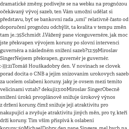
dramatické změny, podívejte se na webku na prognózou
očekávaný vývoj sazeb, ten Vám umožní udělat si
představu, byť se bankovní rada „umí“ relativně často od
doporučení prognózu odchýlit, ta kvalita v tempu změn
tam je.:35Schmidt J.Vážený pane viceguvernére, jak moc
jste překvapen vývojem koruny po slovní intervenci
guvernéra a následném snížení sazeb?12:59Miroslav
SingerNejsem překvapen, guvernér je guvernér.
:-))):21Tomáš Houškadobry den. V novinach se clovek
porad docita o CNB a jejim snizovanim urokovych sazeb
za ucelem oslabeni koruny. jaky je ovsem mezi temito
velicinami vztah? dekuji13:00Miroslav SingerObecně
snížení úroků prvoplánově snižuje úrokový výnos
z držení koruny, čímž snižuje její atraktivitu pro
nakupující a zvyšuje atraktivitu jiných měn, pro ty, kteří
drží koruny. Tím vším přispívá k oslabení
koruny.:50MichaelDobry den pane Singere, mel bych na