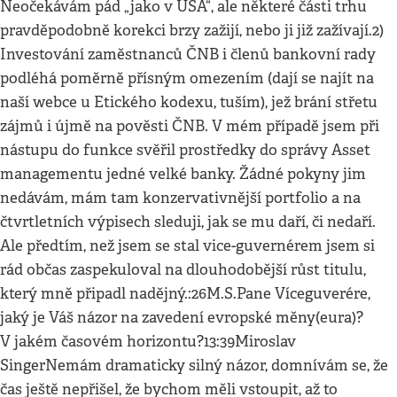
Neočekávám pád „jako v USA“, ale některé části trhu
pravděpodobně korekci brzy zažijí, nebo ji již zažívají.2)
Investování zaměstnanců ČNB i členů bankovní rady
podléhá poměrně přísným omezením (dají se najít na
naší webce u Etického kodexu, tuším), jež brání střetu
zájmů i újmě na pověsti ČNB. V mém případě jsem při
nástupu do funkce svěřil prostředky do správy Asset
managementu jedné velké banky. Žádné pokyny jim
nedávám, mám tam konzervativnější portfolio a na
čtvrtletních výpisech sleduji, jak se mu daří, či nedaří.
Ale předtím, než jsem se stal vice-guvernérem jsem si
rád občas zaspekuloval na dlouhodobější růst titulu,
který mně připadl nadějný.:26M.S.Pane Víceguverére,
jaký je Váš názor na zavedení evropské měny(eura)?
V jakém časovém horizontu?13:39Miroslav
SingerNemám dramaticky silný názor, domnívám se, že
čas ještě nepřišel, že bychom měli vstoupit, až to