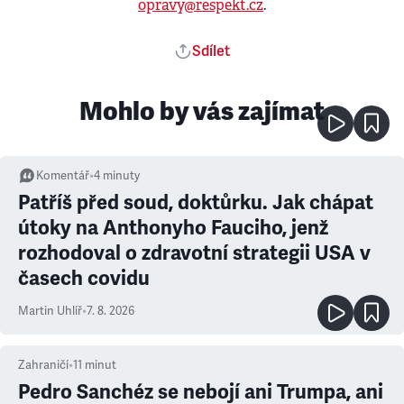
opravy@respekt.cz
.
Sdílet
Mohlo by vás zajímat
Komentář
•
4
minuty
Patříš před soud, doktůrku. Jak chápat
útoky na Anthonyho Fauciho, jenž
rozhodoval o zdravotní strategii USA v
časech covidu
Martin Uhlíř
•
7. 8. 2026
Zahraničí
•
11
minut
Pedro Sanchéz se nebojí ani Trumpa, ani