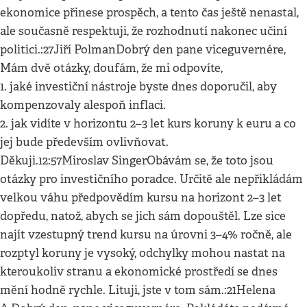
ekonomice přinese prospěch, a tento čas ještě nenastal,
ale současně respektuji, že rozhodnutí nakonec učiní
politici.:27Jiří PolmanDobrý den pane viceguvernére,
Mám dvě otázky, doufám, že mi odpovíte,
1. jaké investiční nástroje byste dnes doporučil, aby
kompenzovaly alespoň inflaci.
2. jak vidíte v horizontu 2–3 let kurs koruny k euru a co
jej bude především ovlivňovat.
Děkuji.12:57Miroslav SingerObávám se, že toto jsou
otázky pro investičního poradce. Určitě ale nepřikládám
velkou váhu předpovědím kursu na horizont 2–3 let
dopředu, natož, abych se jich sám dopouštěl. Lze sice
najít vzestupný trend kursu na úrovni 3–4% ročně, ale
rozptyl koruny je vysoký, odchylky mohou nastat na
kteroukoliv stranu a ekonomické prostředí se dnes
mění hodně rychle. Lituji, jste v tom sám.:21Helena