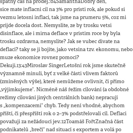
špatný čas na prodej.:04SamanthaDobry den,
sice mate inflacni cil na 3% pro pristi rok, ale pokud si
vezmu letosni inflaci, tak jsme na prumeru 5%, coz mi
prijde docela dost. Nemyslite, ze by trosku vetsi
disinflace, ale i mirna deflace v pristim roce by byla
trosku ozdravna, nemyslite? Jak se vubec divate na
deflaci? taky se ji bojite, jako vetsina tzv. ekonomu, nebo
muze ekonomice rovnez pomoci?
Dekuji.13:43Miroslav SingerLetošní rok jsme skutečně
významně minuli, byť z velké části vlivem faktorů
(zmíněných výše), které nemůžeme ovlivnit, či přímo
„výjimkujeme“. Nicméně náš ŕežim cílování (a obdobné
režimy cílování jiných centrálních bank) nepracují
s „kompenzacemi“ chyb. Tedy není vhodné, abychom
příští, či přespříští rok o 2–3% podstřelovali cíl. Deflaci
považuji za nežádoucí jev.:12Toamáš FořtZnačná část
podnikatelů „brečí“ nad situací s exportem a volá po