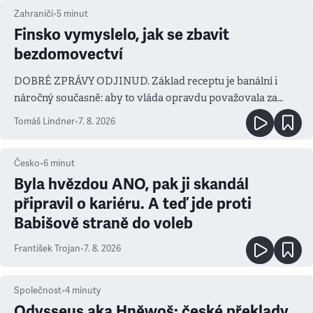
Zahraničí
•
5
minut
Finsko vymyslelo, jak se zbavit
bezdomovectví
DOBRÉ ZPRÁVY ODJINUD. Základ receptu je banální i
náročný současně: aby to vláda opravdu považovala za
prioritu
Tomáš Lindner
•
7. 8. 2026
Česko
•
6
minut
Byla hvězdou ANO, pak ji skandál
připravil o kariéru. A teď jde proti
Babišově straně do voleb
František Trojan
•
7. 8. 2026
Společnost
•
4
minuty
Odysseus aka Hněwoš: české překlady