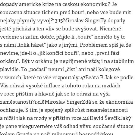
dopady americke krize na ceskou ekonomiku? Je
soucasna situace tichem pred bouri, nebo vse bude mit
nejaky plynuly vyvoj?13:15Miroslav SingerTy dopady
ještě přichází a ten vliv se bude zvyšovat. Nicméně
vedeme si zatím dobře, přijde-li „bouře“ nemělo by to
s námi „tolik házet“ jako s jinými. Problémem spíš je, že
nevíme, jde-li o „již končící bouři“, nebo „první fázi
orkánu“. Být v orkánu je nepříjmené vždy, i na stabilním
plavidle. To „počasí“ neumí „číst“ ani naši kolegové
v zemích, které to vše rozpoutaly.:47Beáta B.Jak se podle
Vás odrazí vysoké inflace z tohoto roku na mzdách
v roce příštím a hlavně jak se to odrazí na výši
zaměstanosti?13:18Miroslav SingerZdá se, že ekonomika
ochlazuje. S tím je spojený spíš růst nezaměstnanosti
a nižší tlak na mzdy v příštím roce.:46David ŠevčíkJaký
je pane viceguvernére váš odhad vlivu současné situace
kolem Gruzie na naší měnovou i hospodářskou