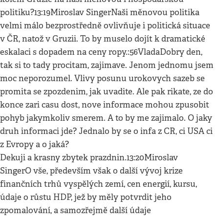
politiku?13:19Miroslav SingerNaši měnovou politika
velmi málo bezprostředně ovlivňuje i politická situace
v ČR, natož v Gruzii. To by muselo dojít k dramatické
eskalaci s dopadem na ceny ropy.:56VladaDobry den,
tak si to tady procitam, zajimave. Jenom jednomu jsem
moc neporozumel. Vlivy posunu urokovych sazeb se
promita se zpozdenim, jak uvadite. Ale pak rikate, ze do
konce zari casu dost, nove informace mohou zpusobit
pohyb jakymkoliv smerem. A to by me zajimalo. O jaky
druh informaci jde? Jednalo by se o infa z CR, ci USA ci
z Evropy a o jaká?
Dekuji a krasny zbytek prazdnin.13:20Miroslav
SingerO vše, především však o další vývoj krize
finančních trhů vyspělých zemí, cen energií, kursu,
údaje o růstu HDP, jež by měly potvrdit jeho
zpomalování, a samozřejmě další údaje