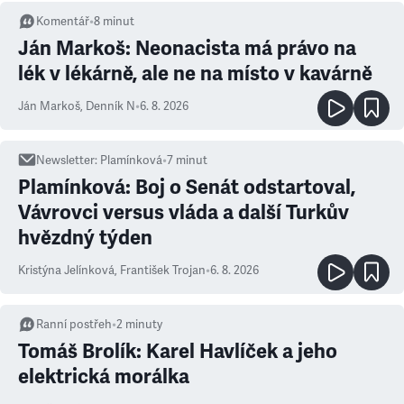
Komentář
•
8
minut
Ján Markoš: Neonacista má právo na
lék v lékárně, ale ne na místo v kavárně
Ján Markoš
,
Denník N
•
6. 8. 2026
Newsletter
:
Plamínková
•
7
minut
Plamínková: Boj o Senát odstartoval,
Vávrovci versus vláda a další Turkův
hvězdný týden
Kristýna Jelínková
,
František Trojan
•
6. 8. 2026
Ranní postřeh
•
2
minuty
Tomáš Brolík: Karel Havlíček a jeho
elektrická morálka