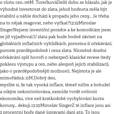
o růstu cen.:06M. TurečkováDelší dobu se hlásalo, jak je
výhodné investovat do zlata, jehož hodnota měla být
stabilní a náhle dochází k propadu jeho ceny… Je třeba
na to nějak reagovat, nebo vyčkat?13:22Miroslav
SingerNejsem investiční poradce a ke komoditám jsem
se již vyjadřoval.U zlata pak bude hodně záviset na
globálních inflačních vyhlídkách, porostou-li očekávání,
poroste pravděpodobně i cena zlata. Nicméně dnešní
očekávání spíš hovoří o nebezpečí klasické recese (tedy
poklesu výstupu a cen, nebo alespoň jejich stabilizaci),
jako o pravděpodobnější možnosti. Nejistota je ale
mimořádná.:11M.Dobrý den,
myslíte si, že tak vysoká infĺace, témeř ničím a bohužel
a nikým nekontrolována, nemůže tvrdě ovlivnit
ekonomiku, více než kratkodobé vychylování kurzu
koruny… dekuji.13:25Miroslav SingerZ té inflace jsou asi
2 procentní body dané úpravami daní atp. To jsou