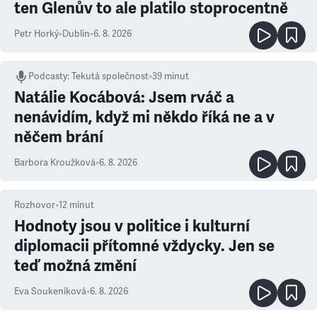
ten Glenův to ale platilo stoprocentně
Petr Horký
•
Dublin
•
6. 8. 2026
Podcasty
:
Tekutá společnost
•
39 minut
Natálie Kocábová: Jsem rváč a
nenávidím, když mi někdo říká ne a v
něčem brání
Barbora Kroužková
•
6. 8. 2026
Rozhovor
•
12
minut
Hodnoty jsou v politice i kulturní
diplomacii přítomné vždycky. Jen se
teď možná změní
Eva Soukeníková
•
6. 8. 2026