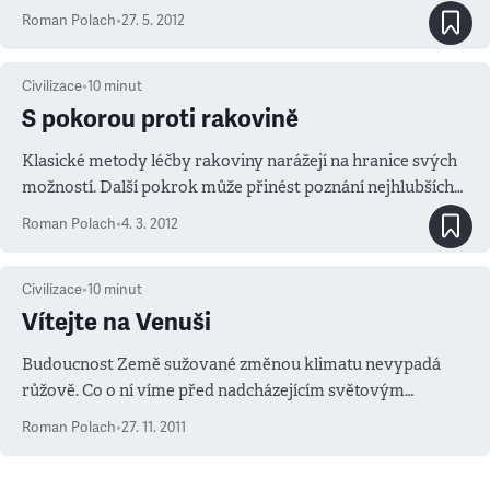
Roman Polach
•
27. 5. 2012
Civilizace
•
10
minut
S pokorou proti rakovině
Klasické metody léčby rakoviny narážejí na hranice svých
možností. Další pokrok může přinést poznání nejhlubších
tajemství buňky
Roman Polach
•
4. 3. 2012
Civilizace
•
10
minut
Vítejte na Venuši
Budoucnost Země sužované změnou klimatu nevypadá
růžově. Co o ní víme před nadcházejícím světovým
summitem v Jižní Africe?
Roman Polach
•
27. 11. 2011