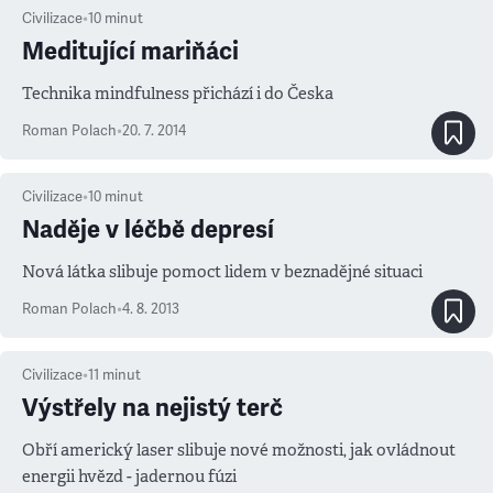
Civilizace
•
10
minut
Meditující mariňáci
Technika mindfulness přichází i do Česka
Roman Polach
•
20. 7. 2014
Civilizace
•
10
minut
Naděje v léčbě depresí
Nová látka slibuje pomoct lidem v beznadějné situaci
Roman Polach
•
4. 8. 2013
Civilizace
•
11
minut
Výstřely na nejistý terč
Obří americký laser slibuje nové možnosti, jak ovládnout
energii hvězd - jadernou fúzi