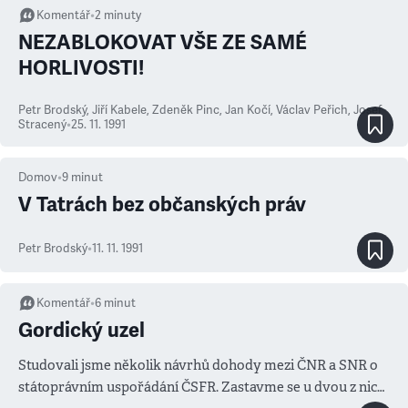
Komentář
•
2
minuty
NEZABLOKOVAT VŠE ZE SAMÉ
HORLIVOSTI!
Petr Brodský
,
Jiří Kabele
,
Zdeněk Pinc, Jan Kočí, Václav Peřich, Josef
Stracený
•
25. 11. 1991
Domov
•
9
minut
V Tatrách bez občanských práv
Petr Brodský
•
11. 11. 1991
Komentář
•
6
minut
Gordický uzel
Studovali jsme několik návrhů dohody mezi ČNR a SNR o
státoprávním uspořádání ČSFR. Zastavme se u dvou z nich: