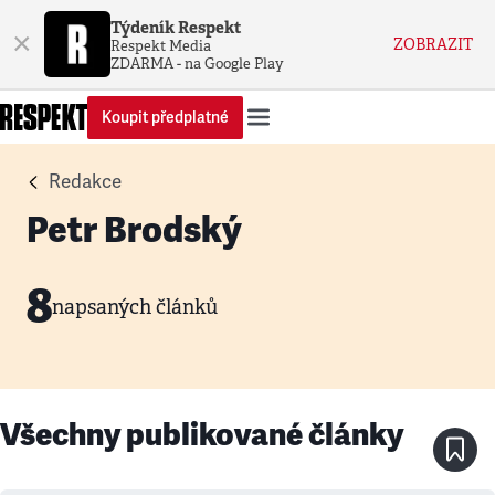
Týdeník Respekt
×
ZOBRAZIT
Respekt Media
ZDARMA - na Google Play
Koupit předplatné
Redakce
Petr Brodský
8
napsaných článků
Všechny publikované články