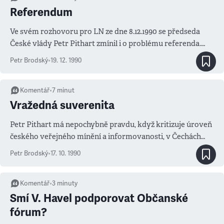
Referendum
Ve svém rozhovoru pro LN ze dne 8.12.1990 se předseda
České vlády Petr Pithart zmínil i o problému referenda.
Přitom tvrdil (cituji): "Proto je i otázka referenda
Petr Brodský
•
19. 12. 1990
irelevantní, neboť může pouze rozhodnout, zda jsme pro
společný stát, nebo ne, ale neřekne nám, jakou chceme
federaci."
Komentář
•
7
minut
Vražedná suverenita
Petr Pithart má nepochybně pravdu, když kritizuje úroveň
českého veřejného mínění a informovanosti, v Čechách
zakořeněné chápání Československa jako českého státu,
Petr Brodský
•
17. 10. 1990
cynický hegemonismus a arogantně přezíravou jízlivost, s
jakou nezanedbatelná část našich lidí reaguje na národní
aspirace občanů jiné než české národnosti.
Komentář
•
3
minuty
Smí V. Havel podporovat Občanské
fórum?