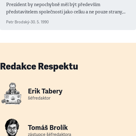
Prezident by nepochybně měl být především
představitelem společnosti jako celku a ne pouze strany,
hnutí či koalice, která ho při získání prezidentského úřadu
Petr Brodský
•
30. 5. 1990
podporovala. Totéž ovšem platí i pro předsedu a členy
vlády.
Redakce Respektu
Erik Tabery
šéfredaktor
Tomáš Brolík
zástupce šéfredaktora