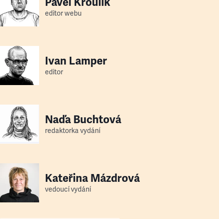
Pavel Kroulík
editor webu
Ivan Lamper
editor
Naďa Buchtová
redaktorka vydání
Kateřina Mázdrová
vedoucí vydání