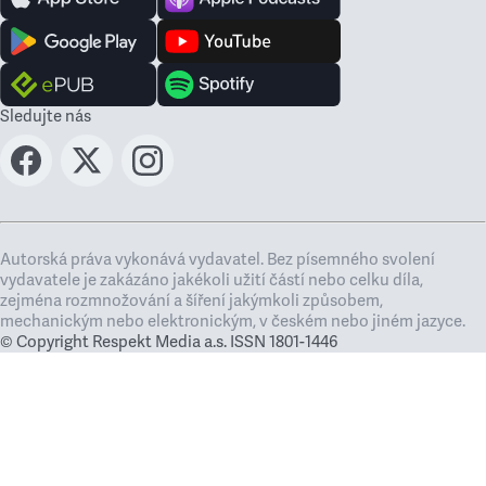
Sledujte nás
Autorská práva vykonává vydavatel. Bez písemného svolení
vydavatele je zakázáno jakékoli užití částí nebo celku díla,
zejména rozmnožování a šíření jakýmkoli způsobem,
mechanickým nebo elektronickým, v českém nebo jiném jazyce.
© Copyright Respekt Media a.s. ISSN 1801-1446