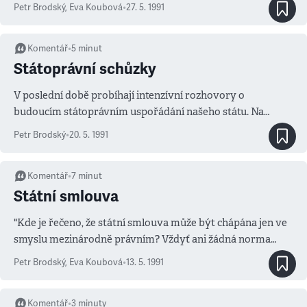
návrhu Pavla Rychetského a Dagmar Burešové.
Petr Brodský
,
Eva Koubová
•
27. 5. 1991
Komentář
•
5
minut
Státoprávní schůzky
V poslední době probíhají intenzívní rozhovory o
budoucím státoprávním uspořádání našeho státu. Na
Hradě si podávají dveře představitelé obou národních rad i
Petr Brodský
•
20. 5. 1991
všech tří vlád.
Komentář
•
7
minut
Státní smlouva
"Kde je řečeno, že státní smlouva může být chápána jen ve
smyslu mezinárodně právním? Vždyť ani žádná norma
mezinárodního práva ji závazně nedefinuje.
Petr Brodský
,
Eva Koubová
•
13. 5. 1991
Komentář
•
3
minuty