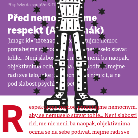
Příspěvky do soutěže
•
3. 11. 2008
•
1
minuta
Před nemocí mějme
respekt (Aleš Jonák)
[image id="120839050"] Respektujme nemoc,
pomahejme nemocnym, aby se nemuselo stavat
tohle... Není slabostí rici, me nic neni, ba naopak,
objektivnima ocima se na sebe podivat, mejme
radi sve telo, jake je, naucme se s nim zit, a ne
pod slabost psychiky trpet ...
R
espektujme nemoc, pomahejme nemocnym,
aby se nemuselo stavat tohle… Není slabostí
rici, me nic neni, ba naopak, objektivnima
ocima se na sebe podivat, mejme radi sve