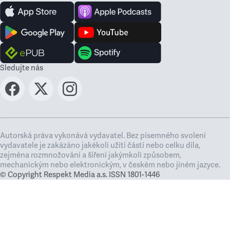
Sledujte nás
Autorská práva vykonává vydavatel. Bez písemného svolení
vydavatele je zakázáno jakékoli užití částí nebo celku díla,
zejména rozmnožování a šíření jakýmkoli způsobem,
mechanickým nebo elektronickým, v českém nebo jiném jazyce.
© Copyright Respekt Media a.s. ISSN 1801-1446