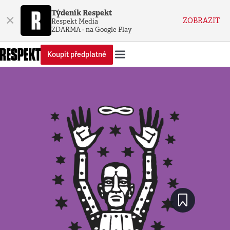
Týdeník Respekt
×
ZOBRAZIT
Respekt Media
ZDARMA - na Google Play
Koupit předplatné