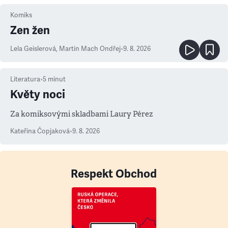
Komiks
Zen žen
Lela Geislerová
,
Martin Mach Ondřej
•
9. 8. 2026
Literatura
•
5
minut
Květy noci
Za komiksovými skladbami Laury Pérez
Kateřina Čopjaková
•
9. 8. 2026
Respekt Obchod