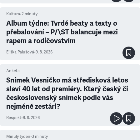
Kultura
•
2
minuty
Album týdne: Tvrdé beaty a texty o
přebalování – P/\ST balancuje mezi
rapem a rodičovstvím
Eliška Palušová
•
9. 8. 2026
Anketa
Snímek Vesničko má středisková letos
slaví 40 let od premiéry. Který český či
československý snímek podle vás
nejméně zestárl?
Respekt
•
9. 8. 2026
Minulý týden
•
3
minuty