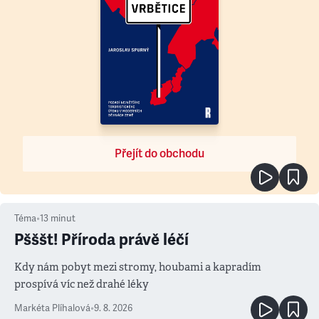
Přejít do obchodu
Téma
•
13
minut
Pšššt! Příroda právě léčí
Kdy nám pobyt mezi stromy, houbami a kapradím
prospívá víc než drahé léky
Markéta Plíhalová
•
9. 8. 2026