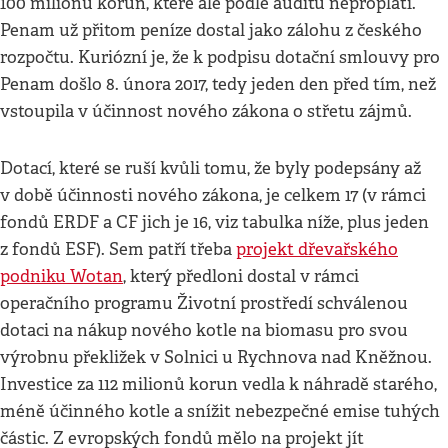
100 milionů korun, které ale podle auditu neproplatí.
Penam už přitom peníze dostal jako zálohu z českého
rozpočtu. Kuriózní je, že k podpisu dotační smlouvy pro
Penam došlo 8. února 2017, tedy jeden den před tím, než
vstoupila v účinnost nového zákona o střetu zájmů.
Dotací, které se ruší kvůli tomu, že byly podepsány až
v době účinnosti nového zákona, je celkem 17 (v rámci
fondů ERDF a CF jich je 16, viz tabulka níže, plus jeden
z fondů ESF). Sem patří třeba
projekt dřevařského
podniku Wotan
, který předloni dostal v rámci
operačního programu Životní prostředí schválenou
dotaci na nákup nového kotle na biomasu pro svou
výrobnu překližek v Solnici u Rychnova nad Kněžnou.
Investice za 112 milionů korun vedla k náhradě starého,
méně účinného kotle a snížit nebezpečné emise tuhých
částic. Z evropských fondů mělo na projekt jít