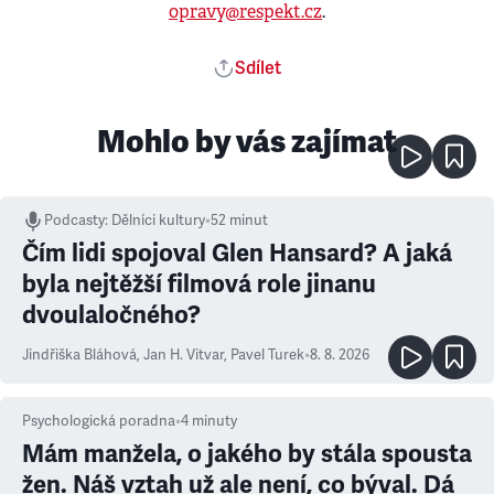
opravy@respekt.cz
.
Sdílet
Mohlo by vás zajímat
Podcasty
:
Dělníci kultury
•
52 minut
Čím lidi spojoval Glen Hansard? A jaká
byla nejtěžší filmová role jinanu
dvoulaločného?
Jindřiška Bláhová
,
Jan H. Vitvar
,
Pavel Turek
•
8. 8. 2026
Psychologická poradna
•
4
minuty
Mám manžela, o jakého by stála spousta
žen. Náš vztah už ale není, co býval. Dá