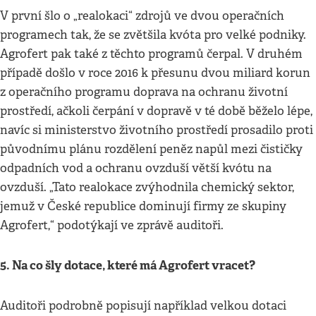
V první šlo o „realokaci“ zdrojů ve dvou operačních
programech tak, že se zvětšila kvóta pro velké podniky.
Agrofert pak také z těchto programů čerpal. V druhém
případě došlo v roce 2016 k přesunu dvou miliard korun
z operačního programu doprava na ochranu životní
prostředí, ačkoli čerpání v dopravě v té době běželo lépe,
navíc si ministerstvo životního prostředí prosadilo proti
původnímu plánu rozdělení peněz napůl mezi čističky
odpadních vod a ochranu ovzduší větší kvótu na
ovzduší. „Tato realokace zvýhodnila chemický sektor,
jemuž v České republice dominují firmy ze skupiny
Agrofert,“ podotýkají ve zprávě auditoři.
5. Na co šly dotace, které má Agrofert vracet?
Auditoři podrobně popisují například velkou dotaci