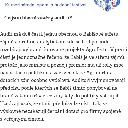
1. Co jsou hlavní závěry auditu?
Audit má dvě části, jednu obecnou o Babišově střetu
zájmů a druhou analytickou, kde se bod po bodu
rozebírají vybrané dotované projekty Agrofertu. V první
části je jednoznačně řečeno, že Babiš je ve střetu zájmů,
protože jako ministr a později premiér má už roky moc
nad dotační politikou a zároveň skrze Agrofert na
dotacích sám osobně vydělává. Auditoři vyjmenovávají
předpisy, podle kterých se Babiš tímto pohyboval na
hraně zákona už v roce 2013, kdy do politiky vstoupil.
Uznávají však, že starší předpisy lze číst i tak, že
výslovně nezakazují čerpání dotací pro firmy spojené
s veřejnými činiteli.