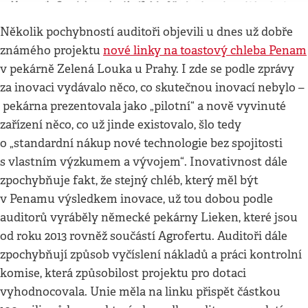
Několik pochybností auditoři objevili u dnes už dobře
známého projektu
nové linky na toastový chleba Penam
v pekárně Zelená Louka u Prahy. I zde se podle zprávy
za inovaci vydávalo něco, co skutečnou inovací nebylo –
pekárna prezentovala jako „pilotní“ a nově vyvinuté
zařízení něco, co už jinde existovalo, šlo tedy
o „standardní nákup nové technologie bez spojitosti
s vlastním výzkumem a vývojem“. Inovativnost dále
zpochybňuje fakt, že stejný chléb, který měl být
v Penamu výsledkem inovace, už tou dobou podle
auditorů vyráběly německé pekárny Lieken, které jsou
od roku 2013 rovněž součástí Agrofertu. Auditoři dále
zpochybňují způsob vyčíslení nákladů a práci kontrolní
komise, která způsobilost projektu pro dotaci
vyhodnocovala. Unie měla na linku přispět částkou