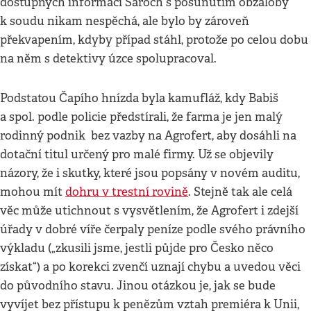
dostupných informací Šaroch s posunutím obžaloby
k soudu nikam nespěchá, ale bylo by zároveň
překvapením, kdyby případ stáhl, protože po celou dobu
na něm s detektivy úzce spolupracoval.
Podstatou Čapího hnízda byla kamufláž, kdy Babiš
a spol. podle policie předstírali, že farma je jen malý
rodinný podnik bez vazby na Agrofert, aby dosáhli na
dotační titul určený pro malé firmy. Už se objevily
názory, že i skutky, které jsou popsány v novém auditu,
mohou mít
dohru v trestní rovině
. Stejně tak ale celá
věc může utichnout s vysvětlením, že Agrofert i zdejší
úřady v dobré víře čerpaly peníze podle svého právního
výkladu („zkusili jsme, jestli půjde pro Česko něco
získat“) a po korekci zvenčí uznají chybu a uvedou věci
do původního stavu. Jinou otázkou je, jak se bude
vyvíjet bez přístupu k penězům vztah premiéra k Unii,