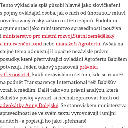
Tento výklad ale spíš působí hlavně jako slovíčkaření
s pojmy ovládající osoba, jak o nich od února 2017 mluví
novelizovaný český zákon o střetu zájmů. Podobnou
argumentaci jako ministerstvo spravedlnosti používá
i
ministerstvo pro místní rozvoj
,
Státní zemědělský
a intervenční fond
nebo
manažeři Agrofertu
. Avšak na
stejné téma už existují i opačné nezávislé právní
posudky, které přetrvávající ovládání Agrofertu Babišem
potvrzují. Jeden takový zpracovali
právníci
v Černošicích
kvůli nezávislému šetření, kde se rovněž
na podnět Transparency International řeší Babišův
vztah k médiím. Další takovou právní analýzu, která
Babišův postoj vyvrací, si nechali zpracovat Piráti od
advokátky Anny Dolejské
. Se stanoviskem ministerstva
spravedlnosti se ve svém textu vyrovnávají i unijní
auditoři - a popisují ho jako „přehnaně