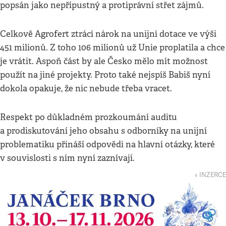
popsán jako nepřípustný a protiprávní střet zájmů.
Celkově Agrofert ztrácí nárok na unijní dotace ve výši
451 milionů. Z toho 106 milionů už Unie proplatila a chce
je vrátit. Aspoň část by ale Česko mělo mít možnost
použít na jiné projekty. Proto také nejspíš Babiš nyní
dokola opakuje, že nic nebude třeba vracet.
Respekt po důkladném prozkoumání auditu
a prodiskutování jeho obsahu s odborníky na unijní
problematiku přináší odpovědi na hlavní otázky, které
v souvislosti s ním nyní zaznívají.
↓ INZERCE