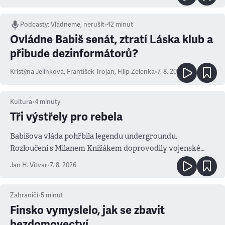
Podcasty
:
Vládneme, nerušit
•
42 minut
Ovládne Babiš senát, ztratí Láska klub a
přibude dezinformátorů?
Kristýna Jelínková
,
František Trojan
,
Filip Zelenka
•
7. 8. 2026
Kultura
•
4
minuty
Tři výstřely pro rebela
Babišova vláda pohřbila legendu undergroundu.
Rozloučení s Milanem Knížákem doprovodily vojenské
salvy i kritika pokrokářů
Jan H. Vitvar
•
7. 8. 2026
Zahraničí
•
5
minut
Finsko vymyslelo, jak se zbavit
bezdomovectví