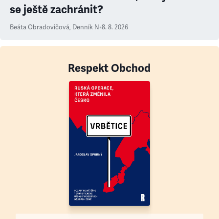
se ještě zachránit?
Beáta Obradovičová
,
Denník N
•
8. 8. 2026
Respekt Obchod