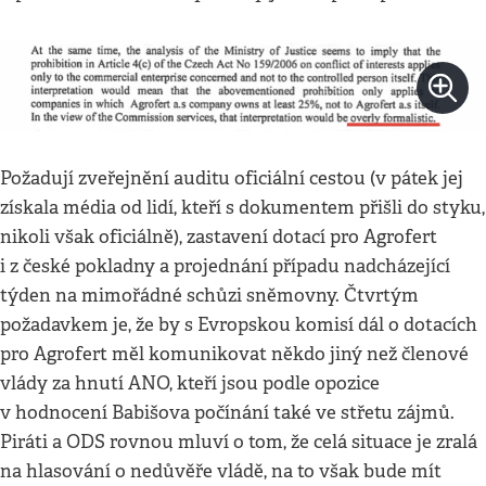
Požadují zveřejnění auditu oficiální cestou (v pátek jej
získala média od lidí, kteří s dokumentem přišli do styku,
nikoli však oficiálně), zastavení dotací pro Agrofert
i z české pokladny a projednání případu nadcházející
týden na mimořádné schůzi sněmovny. Čtvrtým
požadavkem je, že by s Evropskou komisí dál o dotacích
pro Agrofert měl komunikovat někdo jiný než členové
vlády za hnutí ANO, kteří jsou podle opozice
v hodnocení Babišova počínání také ve střetu zájmů.
Piráti a ODS rovnou mluví o tom, že celá situace je zralá
na hlasování o nedůvěře vládě, na to však bude mít