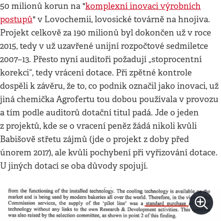
50 milionů korun na "
komplexní inovaci výrobních
postupů
" v Lovochemii, lovosické továrně na hnojiva.
Projekt celkově za 190 milionů byl dokončen už v roce
2015, tedy v už uzavřené unijní rozpočtové sedmiletce
2007–13. Přesto nyní auditoři požadují „stoprocentní
korekci“, tedy vrácení dotace. Při zpětné kontrole
dospěli k závěru, že to, co podnik označil jako inovaci, už
jiná chemička Agrofertu tou dobou používala v provozu
a tím podle auditorů dotační titul padá. Jde o jeden
z projektů, kde se o vracení peněz žádá nikoli kvůli
Babišově střetu zájmů (jde o projekt z doby před
únorem 2017), ale kvůli pochybení při vyřizování dotace.
U jiných dotací se oba důvody spojují.