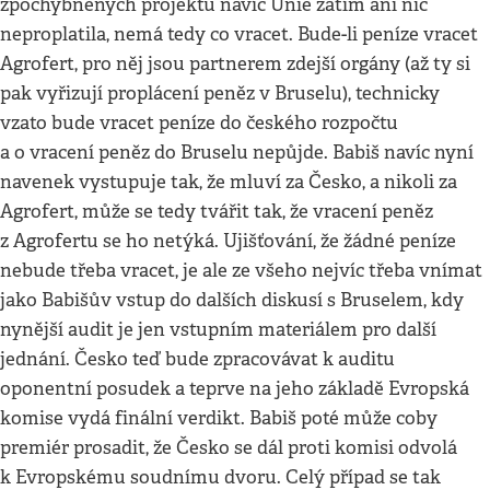
zpochybněných projektů navíc Unie zatím ani nic
neproplatila, nemá tedy co vracet. Bude-li peníze vracet
Agrofert, pro něj jsou partnerem zdejší orgány (až ty si
pak vyřizují proplácení peněz v Bruselu), technicky
vzato bude vracet peníze do českého rozpočtu
a o vracení peněz do Bruselu nepůjde. Babiš navíc nyní
navenek vystupuje tak, že mluví za Česko, a nikoli za
Agrofert, může se tedy tvářit tak, že vracení peněz
z Agrofertu se ho netýká. Ujišťování, že žádné peníze
nebude třeba vracet, je ale ze všeho nejvíc třeba vnímat
jako Babišův vstup do dalších diskusí s Bruselem, kdy
nynější audit je jen vstupním materiálem pro další
jednání. Česko teď bude zpracovávat k auditu
oponentní posudek a teprve na jeho základě Evropská
komise vydá finální verdikt. Babiš poté může coby
premiér prosadit, že Česko se dál proti komisi odvolá
k Evropskému soudnímu dvoru. Celý případ se tak