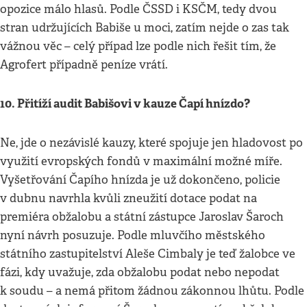
opozice málo hlasů. Podle ČSSD i KSČM, tedy dvou
stran udržujících Babiše u moci, zatím nejde o zas tak
vážnou věc – celý případ lze podle nich řešit tím, že
Agrofert případně peníze vrátí.
10. Přitíží audit Babišovi v kauze Čapí hnízdo?
Ne, jde o nezávislé kauzy, které spojuje jen hladovost po
využití evropských fondů v maximální možné míře.
Vyšetřování Čapího hnízda je už dokončeno, policie
v dubnu navrhla kvůli zneužití dotace podat na
premiéra obžalobu a státní zástupce Jaroslav Šaroch
nyní návrh posuzuje. Podle mluvčího městského
státního zastupitelství Aleše Cimbaly je teď žalobce ve
fázi, kdy uvažuje, zda obžalobu podat nebo nepodat
k soudu – a nemá přitom žádnou zákonnou lhůtu. Podle