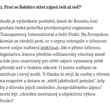
3. Proč se Babišův střet zájmů řeší až teď?
Audit je výsledkem podnětů, které do Bruselu loni
poslala česká pobočka protikorupční organizace
Transparency International a čeští Piráti. Na Evropskou
komisi se obrátili poté, co v srpnu vstoupilo v účinnost
nové unijní nařízení
2018/1046
. Jde o přímo účinnou
legislativu, kterou předtím odhlasovaly všechny země
a kde jsou mantinely pro střet zájmů vymezeny ještě
přísněji než v českém zákoně. O tomto nařízení se
zmiňuje i nový audit. V článku 61 stojí, že osoby s vlivem
na rozpočet a dotace se „zdrží jakéhokoli jednání“, kdy
by z důvodu jejich osobního „hospodářského zájmu“
mohl být „ohrožen nestranný a objektivní výkon
funkcí“.