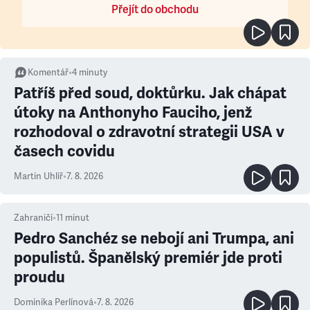
Přejít do obchodu
Komentář
•
4
minuty
Patříš před soud, doktůrku. Jak chápat
útoky na Anthonyho Fauciho, jenž
rozhodoval o zdravotní strategii USA v
časech covidu
Martin Uhlíř
•
7. 8. 2026
Zahraničí
•
11
minut
Pedro Sanchéz se nebojí ani Trumpa, ani
populistů. Španělský premiér jde proti
proudu
Dominika Perlínová
•
7. 8. 2026