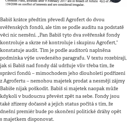
Babiš krátce předtím převedl Agrofert do dvou
svěřenských fondů, ale tím se podle auditu na podstatě
věci nic nemění. „Pan Babiš tyto dva svěřenské fondy
kontroluje a skrze ně kontroluje i skupinu Agrofert,“
konstatuje audit. Tím je podle auditorů naplněna
podmínka výše uvedeného paragrafu. V textu rozebírají,
jak si Babiš nad fondy dál udržuje vliv třeba tím, že
správci fondů – mimochodem jeho dlouholetí podřízení
z Agrofertu – nemohou majetek prodat a nesmějí zájmy
Babiše nijak poškodit. Babiš si majetek naopak může
kdykoli v budoucnu převést zpět na sebe. Fondy jsou
také zřízeny dočasně a jejich status počítá s tím, že
dnešní premiér bude po skončení politické dráhy opět
s majetkem disponovat.