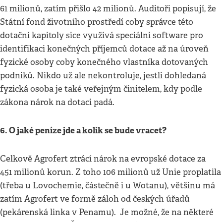
61 milionů, zatím přišlo 42 milionů. Auditoři popisují, že
Státní fond životního prostředí coby správce této
dotační kapitoly sice využívá speciální software pro
identifikaci konečných příjemců dotace až na úroveň
fyzické osoby coby konečného vlastníka dotovaných
podniků. Nikdo už ale nekontroluje, jestli dohledaná
fyzická osoba je také veřejným činitelem, kdy podle
zákona nárok na dotaci padá.
6. O jaké peníze jde a kolik se bude vracet?
Celkově Agrofert ztrácí nárok na evropské dotace za
451 milionů korun. Z toho 106 milionů už Unie proplatila
(třeba u Lovochemie, částečně i u Wotanu), většinu má
zatím Agrofert ve formě záloh od českých úřadů
(pekárenská linka v Penamu). Je možné, že na některé