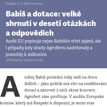
Politika
•
2. 6. 2019
•
14
minut
Babiš a dotace: velké
shrnutí v deseti otázkách
a odpovědích
Audit EU popisuje nejen Babišův střet zájmů, ale
i případy, kdy úřady Agrofertu nadržovaly a
pomohly k milionům
Jiří Nádoba
,
Vojtěch Srnka
A
ndrej Babiš poslední roky sedí na dvou
židlích – jako politik má vliv na rozdělování
dotací a zároveň z nich skrze koncern
Agrofert sám profituje. V auditu Evropské
komise, který má Respekt k dispozici, je tento stav