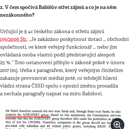
2. V čem spočívá Babišův střet zájmů a co je na něm
nezákonného?
Určující je § 4c českého zákona o střetu zájmů
159/2006 Sb.
: „Je zakázáno poskytnout dotaci … obchodní
společnosti, ve které veřejný funkcionář … nebo jím
ovládaná osoba vlastní podíl představující alespoň
25 %.“ Toto ustanovení přibylo v zákoně právě v únoru
2017 (mj. třeba s paragrafem, který veřejným činitelům
zakazuje provozovat média) poté, co tehdejší hlavní
vládní strana ČSSD spolu s opozicí změnu prosadila
a nechala paragrafy napsat na míru Babišovi.