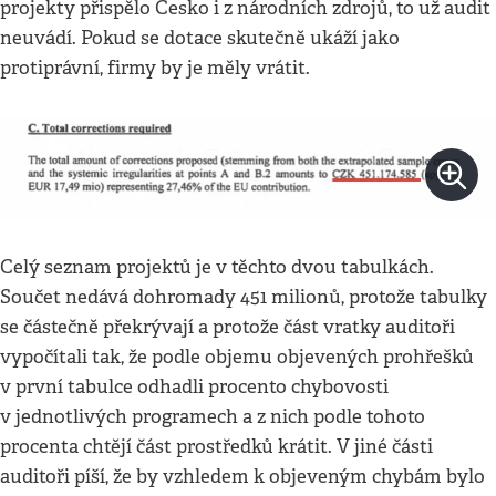
projekty přispělo Česko i z národních zdrojů, to už audit
neuvádí. Pokud se dotace skutečně ukáží jako
protiprávní, firmy by je měly vrátit.
Celý seznam projektů je v těchto dvou tabulkách.
Součet nedává dohromady 451 milionů, protože tabulky
se částečně překrývají a protože část vratky auditoři
vypočítali tak, že podle objemu objevených prohřešků
v první tabulce odhadli procento chybovosti
v jednotlivých programech a z nich podle tohoto
procenta chtějí část prostředků krátit. V jiné části
auditoři píší, že by vzhledem k objeveným chybám bylo