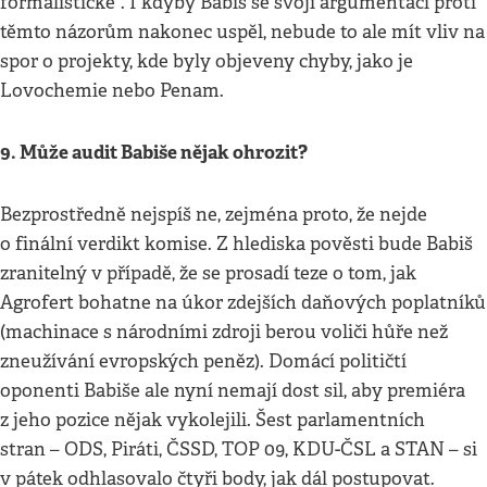
formalistické“. I kdyby Babiš se svojí argumentací proti
těmto názorům nakonec uspěl, nebude to ale mít vliv na
spor o projekty, kde byly objeveny chyby, jako je
Lovochemie nebo Penam.
9. Může audit Babiše nějak ohrozit?
Bezprostředně nejspíš ne, zejména proto, že nejde
o finální verdikt komise. Z hlediska pověsti bude Babiš
zranitelný v případě, že se prosadí teze o tom, jak
Agrofert bohatne na úkor zdejších daňových poplatníků
(machinace s národními zdroji berou voliči hůře než
zneužívání evropských peněz). Domácí političtí
oponenti Babiše ale nyní nemají dost sil, aby premiéra
z jeho pozice nějak vykolejili. Šest parlamentních
stran – ODS, Piráti, ČSSD, TOP 09, KDU-ČSL a STAN – si
v pátek odhlasovalo čtyři body, jak dál postupovat.