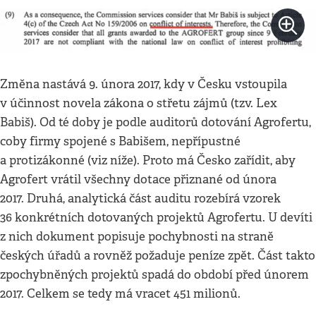
Změna nastává 9. února 2017, kdy v Česku vstoupila
v účinnost novela zákona o střetu zájmů (tzv. Lex
Babiš). Od té doby je podle auditorů dotování Agrofertu,
coby firmy spojené s Babišem, nepřípustné
a protizákonné (viz níže). Proto má Česko zařídit, aby
Agrofert vrátil všechny dotace přiznané od února
2017. Druhá, analytická část auditu rozebírá vzorek
36 konkrétních dotovaných projektů Agrofertu. U devíti
z nich dokument popisuje pochybnosti na straně
českých úřadů a rovněž požaduje peníze zpět. Část takto
zpochybněných projektů spadá do období před únorem
2017. Celkem se tedy má vracet 451 milionů.