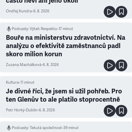
často neví ani jeho okolí
Ondřej Kundra
•
6. 8. 2026
Podcasty
:
Výtah Respektu
•
17 minut
Bouře na ministerstvu zdravotnictví. Na
analýzu o efektivitě zaměstnanců padl
skoro milion korun
Zuzana Machálková
•
6. 8. 2026
Kultura
•
11
minut
Je divné říci, že jsem si užil pohřeb. Pro
ten Glenův to ale platilo stoprocentně
Petr Horký
•
Dublin
•
6. 8. 2026
Podcasty
:
Tekutá společnost
•
39 minut