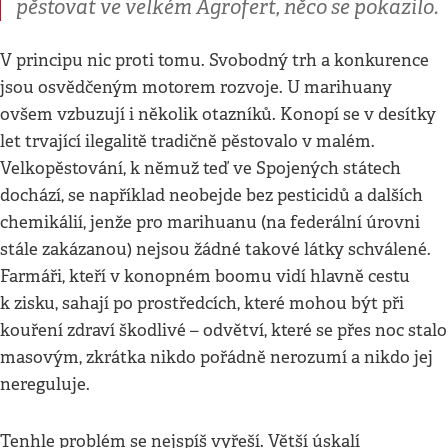
pěstovat ve velkém Agrofert, něco se pokazilo.
V principu nic proti tomu. Svobodný trh a konkurence
jsou osvědčeným motorem rozvoje. U marihuany
ovšem vzbuzují i několik otazníků. Konopí se v desítky
let trvající ilegalitě tradičně pěstovalo v malém.
Velkopěstování, k němuž teď ve Spojených státech
dochází, se například neobejde bez pesticidů a dalších
chemikálií, jenže pro marihuanu (na federální úrovni
stále zakázanou) nejsou žádné takové látky schválené.
Farmáři, kteří v konopném boomu vidí hlavně cestu
k zisku, sahají po prostředcích, které mohou být při
kouření zdraví škodlivé – odvětví, které se přes noc stalo
masovým, zkrátka nikdo pořádně nerozumí a nikdo jej
nereguluje.
Tenhle problém se nejspíš vyřeší. Větší úskalí