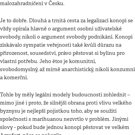
malozahradničení v Česku.
Je to dobře. Dlouhá a trnitá cesta za legalizací konopí se
vždy opírala hlavně o argument osobní uživatelské
svobody, nikoli o argument svobody podnikání. Konopí
získávalo sympatie veřejnosti také kvůli důrazu na
přirozenost, sousedství, právo pěstovat si bylinu pro
vlastní potřebu. Jeho étos je komunitní,
svobodomyslný, až mírně anarchistický, nikoli konzumní
a komerční.
Tohle by měly legální modely budoucnosti zohlednit –
mimo jiné i proto, že silnější obrana proti vlivu velkého
byznysu je nejlepší pojistkou toho, aby se soužití
společnosti s marihuanou nezvrtlo v problém. Jinými
slovy - pokud bude jednou konopí pěstovat ve velkém