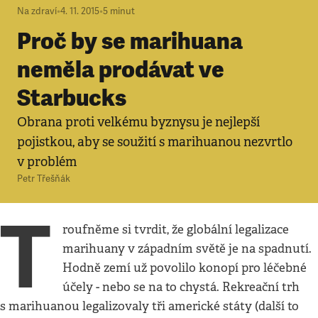
Na zdraví
•
4. 11. 2015
•
5
minut
Proč by se marihuana
neměla prodávat ve
Starbucks
Obrana proti velkému byznysu je nejlepší
pojistkou, aby se soužití s marihuanou nezvrtlo
v problém
Petr Třešňák
T
roufněme si tvrdit, že globální legalizace
marihuany v západním světě je na spadnutí.
Hodně zemí už povolilo konopí pro léčebné
účely - nebo se na to chystá. Rekreační trh
s marihuanou legalizovaly tři americké státy (další to