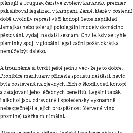
plánují) a Uruguay, čerstvě zvolený kanadský premiér
pak sliboval legalizaci v kampani. Země, které v poslední
době uvolnily represi vůči konopí (letos například
Jamajka) nebo tolerují pololegální modely domácího
pěstování, vydají na další seznam. Chvíle, kdy se tyhle
plamínky spojí v globální legalizační požár, zkrátka
nemůže být daleko.
A troufněme si tvrdit ještě jednu věc - že je to dobře.
Prohibice marihuany přinesla spoustu neštěstí, navíc
byla postavená na zjevných lžích o škodlivosti konopí
a zatajovaní jeho léčebných benefitů. Legální tabák
i alkohol jsou zdravotně i společensky významně
nebezpečnější a jejich prospěšnost (červené víno
promine) takřka minimální.