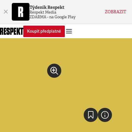
Týdeník Respekt
×
ZOBRAZIT
Respekt Media
ZDARMA - na Google Play
Koupit předplatné