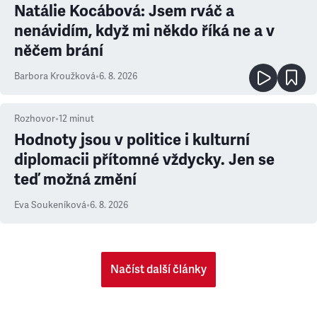
Natálie Kocábová: Jsem rváč a
nenávidím, když mi někdo říká ne a v
něčem brání
Barbora Kroužková
•
6. 8. 2026
Rozhovor
•
12
minut
Hodnoty jsou v politice i kulturní
diplomacii přítomné vždycky. Jen se
teď možná změní
Eva Soukeníková
•
6. 8. 2026
Načíst další články