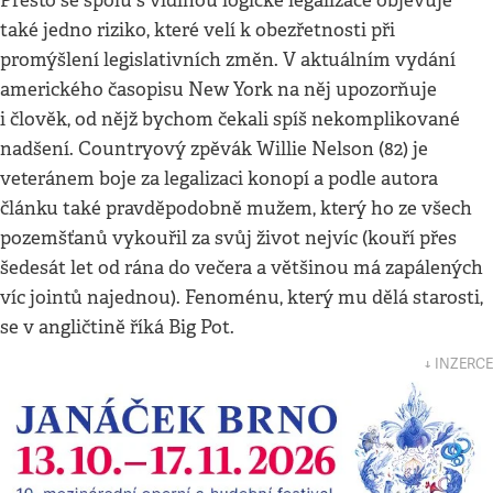
Přesto se spolu s vidinou logické legalizace objevuje
také jedno riziko, které velí k obezřetnosti při
promýšlení legislativních změn. V aktuálním vydání
amerického časopisu New York na něj upozorňuje
i člověk, od nějž bychom čekali spíš nekomplikované
nadšení. Countryový zpěvák Willie Nelson (82) je
veteránem boje za legalizaci konopí a podle autora
článku také pravděpodobně mužem, který ho ze všech
pozemšťanů vykouřil za svůj život nejvíc (kouří přes
šedesát let od rána do večera a většinou má zapálených
víc jointů najednou). Fenoménu, který mu dělá starosti,
se v angličtině říká Big Pot.
↓ INZERCE