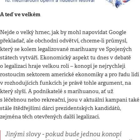
A teď ve velkém
Nejde o velký hrnec, jak by mohl napovídat Google
překladač, ale obchodní odvětví, chceme-li průmysl,
který se kolem legalizované marihuany ve Spojených
státech vytváří. Ekonomický aspekt tu dnes v debatě
o legalizaci hraje velkou roli – konopí je nejrychleji
rostoucím sektorem americké ekonomiky a pro řadu lidí
v rozhodujících funkcích je právě tohle argument, na
který slyší. A podnikatelé s marihuanou, ať už
s léčebnou nebo rekreační, jsou v aktuální kampani také
stále štědřejšími dárci prezidentských kandidátů,
zejména těch otevřených další legalizaci.
Jinými slovy - pokud bude jednou konopí