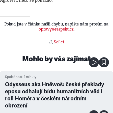
Agrofert, něco se pokazilo.
Pokud jste v článku našli chybu, napište nám prosím na
opravy@respekt.cz
.
Sdílet
Mohlo by vás zajímat
Společnost
•
4
minuty
Odysseus aka Hněwoš: české překlady
eposu odhalují bídu humanitních věd i
roli Homéra v českém národním
obrození