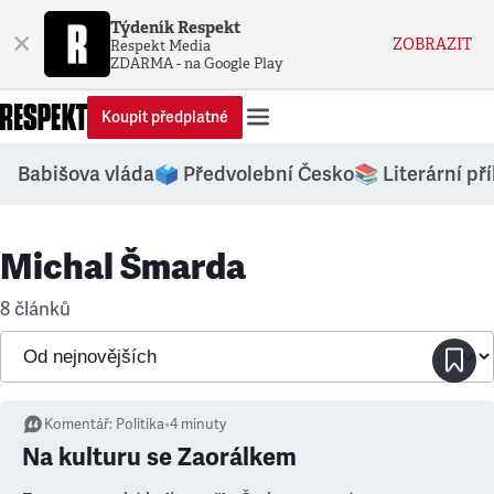
Týdeník Respekt
×
ZOBRAZIT
Respekt Media
ZDARMA - na Google Play
Koupit předplatné
Babišova vláda
🗳️ Předvolební Česko
📚 Literární př
Michal Šmarda
8 článků
Komentář
:
Politika
•
4
minuty
Na kulturu se Zaorálkem