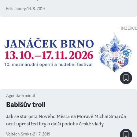
Erik Tabery
•
14. 8. 2019
↓ INZERCE
Agenda
•
5
minut
Babišův troll
Jak se starosta Nového Města na Moravě Michal Šmarda
ocitl uprostřed hry o další podobu české vlády
Vojtěch Srnka
•
21. 7. 2019