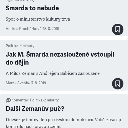
Šmarda to nebude
Spor o ministerstvo kultury trvá
Andrea Procházková
•
18. 8. 2019
Politika
•
4
minuty
Jak M. Šmarda nezaslouženě vstoupil
do dějin
A Miloš Zeman s Andrejem Babišem zaslouženě
Marek Švehla
•
17. 8. 2019
Komentář
:
Politika
•
2
minuty
Další Zemanův puč?
Dnešek je temný den pro českou demokracii. Voliči ztrácejí
kontrolu nad správou země.