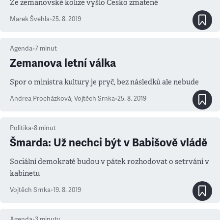
Ze zemanovské kolize vyšlo Česko zmatené
Marek Švehla
•
25. 8. 2019
Agenda
•
7
minut
Zemanova letní válka
Spor o ministra kultury je pryč, bez následků ale nebude
Andrea Procházková
,
Vojtěch Srnka
•
25. 8. 2019
Politika
•
8
minut
Šmarda: Už nechci být v Babišově vládě
Sociální demokraté budou v pátek rozhodovat o setrvání v
kabinetu
Vojtěch Srnka
•
19. 8. 2019
Agenda
•
3
minuty