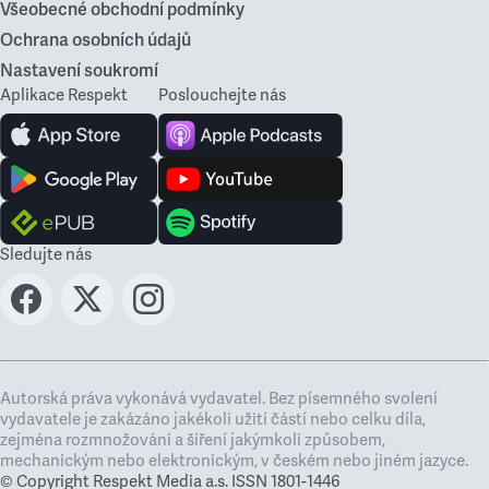
Všeobecné obchodní podmínky
Ochrana osobních údajů
Nastavení soukromí
Aplikace Respekt
Poslouchejte nás
Sledujte nás
Autorská práva vykonává vydavatel. Bez písemného svolení
vydavatele je zakázáno jakékoli užití částí nebo celku díla,
zejména rozmnožování a šíření jakýmkoli způsobem,
mechanickým nebo elektronickým, v českém nebo jiném jazyce.
© Copyright Respekt Media a.s. ISSN 1801-1446