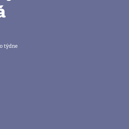
á
o týdne