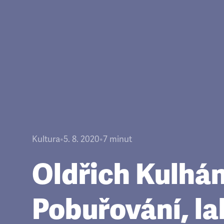
Kultura
•
5. 8. 2020
•
7
minut
Oldřich Kulhá
Pobuřování, la