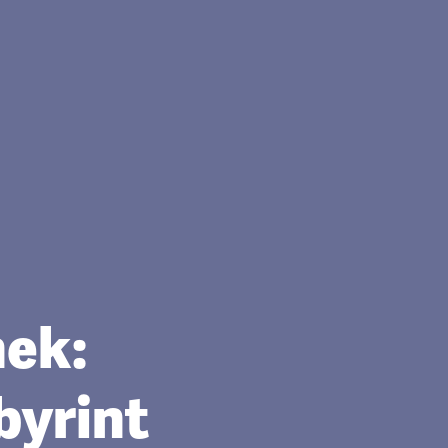
nek:
byrint