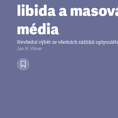
libida a masov
média
Nevšední výběr ze všedních zážitků uplynuléh
Jan H. Vitvar