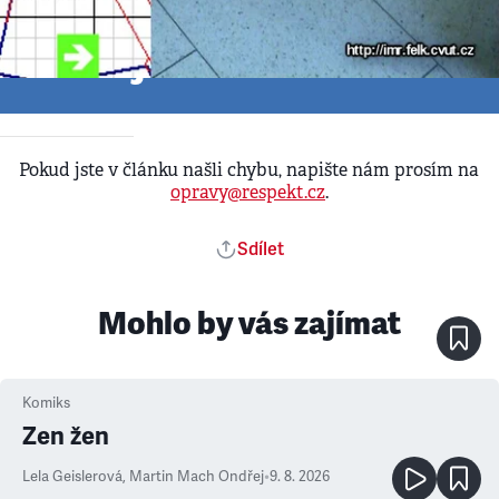
Ke stažení - Upload
•
1. 1. 2000
Robot jako zachránce
Pokud jste v článku našli chybu, napište nám prosím na
opravy@respekt.cz
.
Sdílet
Mohlo by vás zajímat
Komiks
Zen žen
Lela Geislerová
,
Martin Mach Ondřej
•
9. 8. 2026