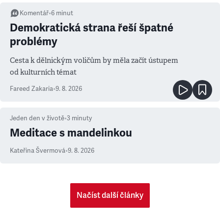
Komentář
•
6
minut
Demokratická strana řeší špatné
problémy
Cesta k dělnickým voličům by měla začít ústupem
od kulturních témat
Fareed Zakaria
•
9. 8. 2026
Jeden den v životě
•
3
minuty
Meditace s mandelinkou
Kateřina Švermová
•
9. 8. 2026
Načíst další články