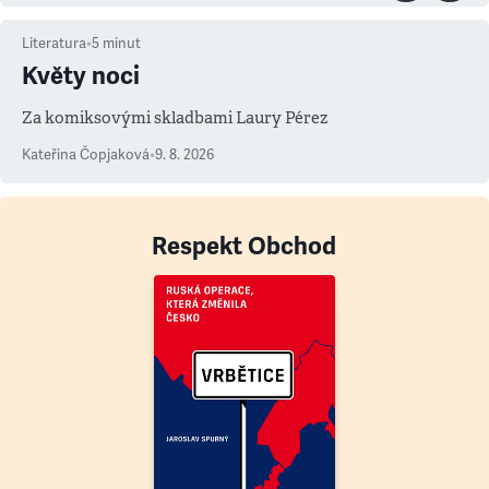
Literatura
•
5
minut
Květy noci
Za komiksovými skladbami Laury Pérez
Kateřina Čopjaková
•
9. 8. 2026
Respekt Obchod