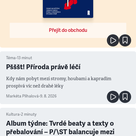
Přejít do obchodu
Téma
•
13
minut
Pšššt! Příroda právě léčí
Kdy nám pobyt mezi stromy, houbami a kapradím
prospívá víc než drahé léky
Markéta Plíhalová
•
9. 8. 2026
Kultura
•
2
minuty
Album týdne: Tvrdé beaty a texty o
přebalování – P/\ST balancuje mezi