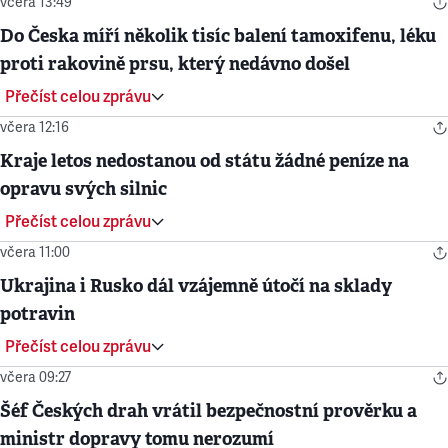
včera 13:49
Do Česka míří několik tisíc balení tamoxifenu, léku
proti rakovině prsu, který nedávno došel
Přečíst celou zprávu
včera 12:16
Kraje letos nedostanou od státu žádné peníze na
opravu svých silnic
Přečíst celou zprávu
včera 11:00
Ukrajina i Rusko dál vzájemně útočí na sklady
potravin
Přečíst celou zprávu
včera 09:27
Šéf Českých drah vrátil bezpečnostní prověrku a
ministr dopravy tomu nerozumí