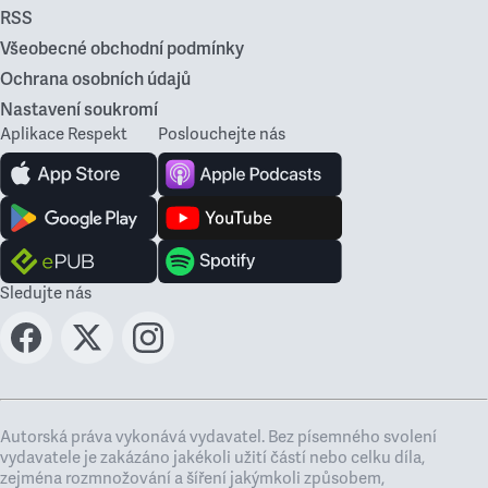
RSS
Všeobecné obchodní podmínky
Ochrana osobních údajů
Nastavení soukromí
Aplikace Respekt
Poslouchejte nás
Sledujte nás
Autorská práva vykonává vydavatel. Bez písemného svolení
vydavatele je zakázáno jakékoli užití částí nebo celku díla,
zejména rozmnožování a šíření jakýmkoli způsobem,