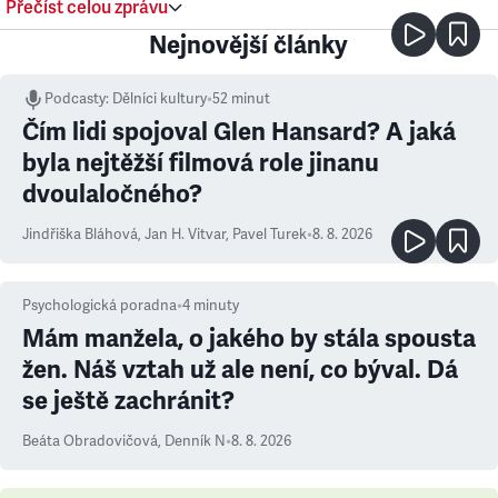
Přečíst celou zprávu
Nejnovější články
Podcasty
:
Dělníci kultury
•
52 minut
Čím lidi spojoval Glen Hansard? A jaká
byla nejtěžší filmová role jinanu
dvoulaločného?
Jindřiška Bláhová
,
Jan H. Vitvar
,
Pavel Turek
•
8. 8. 2026
Psychologická poradna
•
4
minuty
Mám manžela, o jakého by stála spousta
žen. Náš vztah už ale není, co býval. Dá
se ještě zachránit?
Beáta Obradovičová
,
Denník N
•
8. 8. 2026