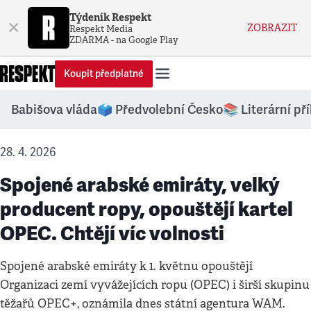
Týdeník Respekt
×
ZOBRAZIT
Respekt Media
ZDARMA - na Google Play
Koupit předplatné
Babišova vláda
🗳️ Předvolební Česko
📚 Literární př
28. 4. 2026
Spojené arabské emiráty, velký
producent ropy, opouštějí kartel
OPEC. Chtějí víc volnosti
Spojené arabské emiráty k 1. květnu opouštějí
Organizaci zemí vyvážejících ropu (OPEC) i širší skupinu
těžařů OPEC+, oznámila dnes státní agentura WAM.