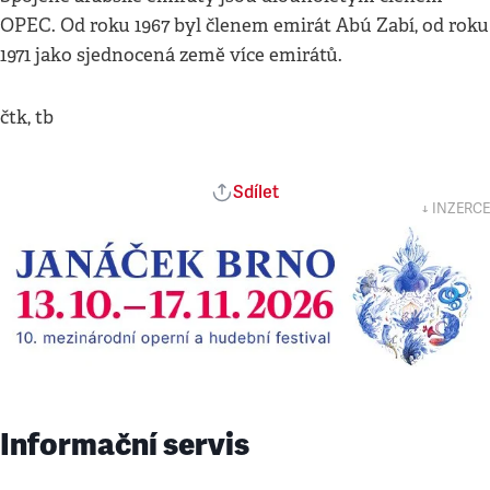
OPEC. Od roku 1967 byl členem emirát Abú Zabí, od roku
1971 jako sjednocená země více emirátů.
čtk, tb
Sdílet
↓ INZERCE
Informační servis