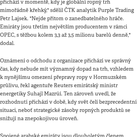
přichází v momentě, kdy je globální ropný trh
mimořádně křehký," sdělil ČTK analytik Purple Trading
Petr Lajsek. "Nejde přitom o zanedbatelného hráče.
Emiráty jsou třetím největším producentem v rámci
OPEC, s těžbou kolem 3,3 až 3,5 milionu barelů denně,"
dodal.
Oznámení o odchodu z organizace přichází ve správný
čas, kdy nebude mít významný dopad na trh, vzhledem
k nynějšímu omezení přepravy ropy v Hormuzském
průlivu, řekl agentuře Reuters emirátský ministr
energetiky Suhajl Mazrúí. Ten zároveň uvedl, že
rozhodnutí přichází v době, kdy svět čelí bezprecedentní
situaci, neboť strategické zásoby ropných produktů se
snižují na znepokojivou úroveň.
Spojené arabské emiráty jsou dlouholetým členem