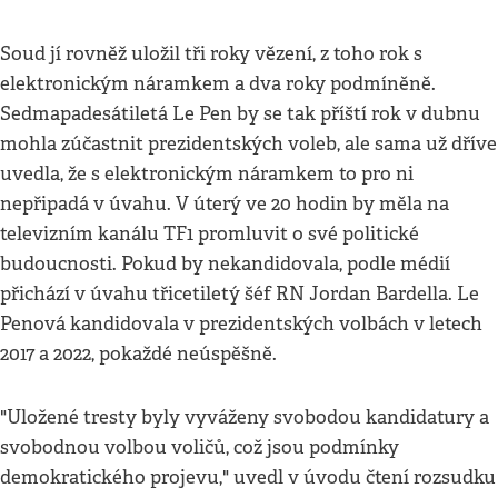
Soud jí rovněž uložil tři roky vězení, z toho rok s
elektronickým náramkem a dva roky podmíněně.
Sedmapadesátiletá Le Pen by se tak příští rok v dubnu
mohla zúčastnit prezidentských voleb, ale sama už dříve
uvedla, že s elektronickým náramkem to pro ni
nepřipadá v úvahu. V úterý ve 20 hodin by měla na
televizním kanálu TF1 promluvit o své politické
budoucnosti. Pokud by nekandidovala, podle médií
přichází v úvahu třicetiletý šéf RN Jordan Bardella. Le
Penová kandidovala v prezidentských volbách v letech
2017 a 2022, pokaždé neúspěšně.
"Uložené tresty byly vyváženy svobodou kandidatury a
svobodnou volbou voličů, což jsou podmínky
demokratického projevu," uvedl v úvodu čtení rozsudku