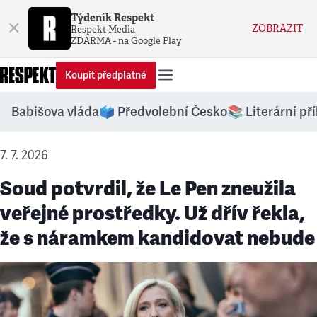
Týdeník Respekt
×
ZOBRAZIT
Respekt Media
ZDARMA - na Google Play
Koupit předplatné
Babišova vláda
🗳️ Předvolební Česko
📚 Literární př
7. 7. 2026
Soud potvrdil, že Le Pen zneužila
veřejné prostředky. Už dřív řekla,
že s náramkem kandidovat nebude