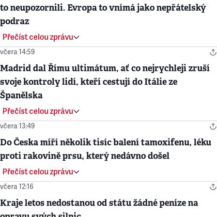
to neupozornili. Evropa to vnímá jako nepřátelský
podraz
Přečíst celou zprávu
včera 14:59
Madrid dal Římu ultimátum, ať co nejrychleji zruší
svoje kontroly lidí, kteří cestují do Itálie ze
Španělska
Přečíst celou zprávu
včera 13:49
Do Česka míří několik tisíc balení tamoxifenu, léku
proti rakovině prsu, který nedávno došel
Přečíst celou zprávu
včera 12:16
Kraje letos nedostanou od státu žádné peníze na
opravu svých silnic