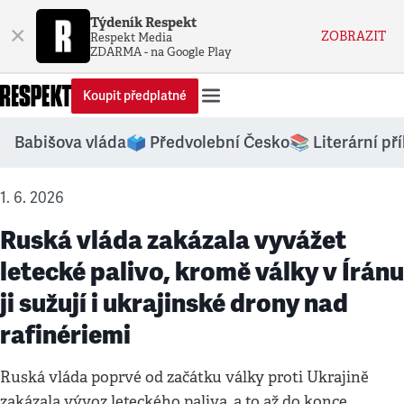
Týdeník Respekt
×
ZOBRAZIT
Respekt Media
ZDARMA - na Google Play
Koupit předplatné
Babišova vláda
🗳️ Předvolební Česko
📚 Literární př
1. 6. 2026
Ruská vláda zakázala vyvážet
letecké palivo, kromě války v Íránu
ji sužují i ukrajinské drony nad
rafinériemi
Ruská vláda poprvé od začátku války proti Ukrajině
zakázala vývoz leteckého paliva, a to až do konce