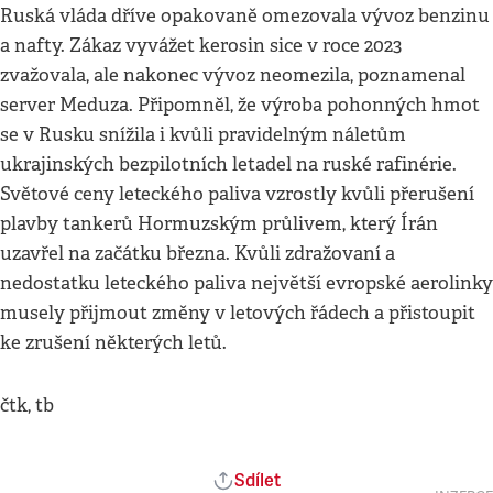
Ruská vláda dříve opakovaně omezovala vývoz benzinu
a nafty. Zákaz vyvážet kerosin sice v roce 2023
zvažovala, ale nakonec vývoz neomezila, poznamenal
server Meduza. Připomněl, že výroba pohonných hmot
se v Rusku snížila i kvůli pravidelným náletům
ukrajinských bezpilotních letadel na ruské rafinérie.
Světové ceny leteckého paliva vzrostly kvůli přerušení
plavby tankerů Hormuzským průlivem, který Írán
uzavřel na začátku března. Kvůli zdražovaní a
nedostatku leteckého paliva největší evropské aerolinky
musely přijmout změny v letových řádech a přistoupit
ke zrušení některých letů.
čtk, tb
Sdílet