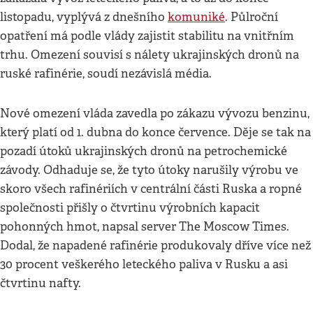
listopadu, vyplývá z dnešního
komuniké
. Půlroční
opatření má podle vlády zajistit stabilitu na vnitřním
trhu. Omezení souvisí s nálety ukrajinských dronů na
ruské rafinérie, soudí nezávislá média.
Nové omezení vláda zavedla po zákazu vývozu benzinu,
který platí od 1. dubna do konce července. Děje se tak na
pozadí útoků ukrajinských dronů na petrochemické
závody. Odhaduje se, že tyto útoky narušily výrobu ve
skoro všech rafinériích v centrální části Ruska a ropné
společnosti přišly o čtvrtinu výrobních kapacit
pohonných hmot, napsal server The Moscow Times.
Dodal, že napadené rafinérie produkovaly dříve více než
30 procent veškerého leteckého paliva v Rusku a asi
čtvrtinu nafty.