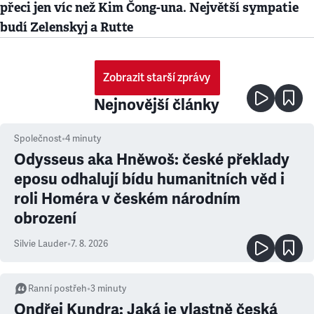
přeci jen víc než Kim Čong-una. Největší sympatie
budí Zelenskyj a Rutte
Zobrazit starší zprávy
Nejnovější články
Společnost
•
4
minuty
Odysseus aka Hněwoš: české překlady
eposu odhalují bídu humanitních věd i
roli Homéra v českém národním
obrození
Silvie Lauder
•
7. 8. 2026
Ranní postřeh
•
3
minuty
Ondřej Kundra: Jaká je vlastně česká