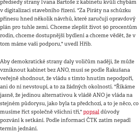
předsedy strany Ivana Bartoše z kabinetu kvůli chybám
v digitalizaci stavebního řízení. "Za Piráty na schůzku
přinesu hned několik návrhů, které zaručují opravdový
plán pro tuhle zemi. Chceme zlepšit život 90 procentům
rodin, chceme dostupnější bydlení a chceme vědět, že v
tom máme vaši podporu," uvedl Hřib.
Aby demokratické strany daly voličům naději, že může
vzniknout kabinet bez ANO, musí se podle Rakušana
veřejně shodnout, že vládu s tímto hnutím nepodpoří,
ani do ní nevstoupí, a to za žádných okolností. "Říkáme
jasně, že jedinou alternativou k vládě ANO je vláda na
stejném půdorysu, jako byla ta předchozí, a to je něco, co
musíme říct společně všichni tři,"
popsal
důvody
pozvání k setkání. Podle informací ČTK zatím nepadl
termín jednání.