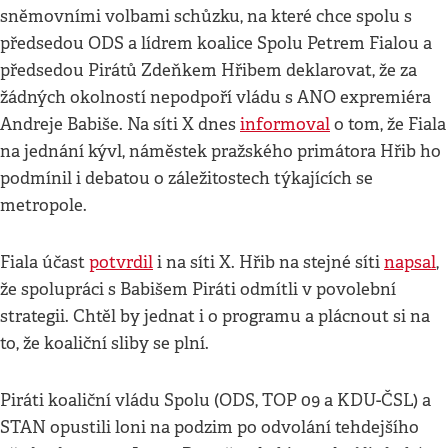
sněmovními volbami schůzku, na které chce spolu s
předsedou ODS a lídrem koalice Spolu Petrem Fialou a
předsedou Pirátů Zdeňkem Hřibem deklarovat, že za
žádných okolností nepodpoří vládu s ANO expremiéra
Andreje Babiše. Na síti X dnes
informoval
o tom, že Fiala
na jednání kývl, náměstek pražského primátora Hřib ho
podmínil i debatou o záležitostech týkajících se
metropole.
Fiala účast
potvrdil
i na síti X. Hřib na stejné síti
napsal
,
že spolupráci s Babišem Piráti odmítli v povolební
strategii. Chtěl by jednat i o programu a plácnout si na
to, že koaliční sliby se plní.
Piráti koaliční vládu Spolu (ODS, TOP 09 a KDU-ČSL) a
STAN opustili loni na podzim po odvolání tehdejšího