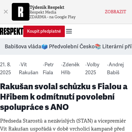
Týdeník Respekt
×
ZOBRAZIT
Respekt Media
ZDARMA - na Google Play
Koupit předplatné
Babišova vláda
🗳️ Předvolební Česko
📚 Literární př
21. 8.
Vít
Petr
Zdeněk
Volby
Andrej
•
•
•
•
•
2025
Rakušan
Fiala
Hřib
2025
Babiš
Rakušan svolal schůzku s Fialou a
Hřibem k odmítnutí povolební
spolupráce s ANO
Předseda Starostů a nezávislých (STAN) a vicepremiér
Vít Rakušan uspořádá v době vrcholící kampaně před