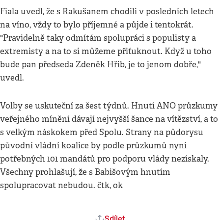
Fiala uvedl, že s Rakušanem chodili v posledních letech
na víno, vždy to bylo příjemné a půjde i tentokrát.
"Pravidelně taky odmítám spolupráci s populisty a
extremisty a na to si můžeme přiťuknout. Když u toho
bude pan předseda Zdeněk Hřib, je to jenom dobře,"
uvedl.
Volby se uskuteční za šest týdnů. Hnutí ANO průzkumy
veřejného mínění dávají nejvyšší šance na vítězství, a to
s velkým náskokem před Spolu. Strany na půdorysu
původní vládní koalice by podle průzkumů nyní
potřebných 101 mandátů pro podporu vlády nezískaly.
Všechny prohlašují, že s Babišovým hnutím
spolupracovat nebudou. čtk, ok
Sdílet