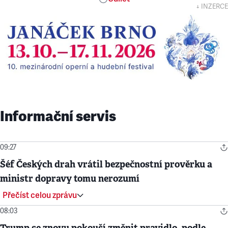
↓ INZERCE
Informační servis
09:27
Šéf Českých drah vrátil bezpečnostní prověrku a
ministr dopravy tomu nerozumí
Přečíst celou zprávu
08:03
Trump se znovu pokouší změnit pravidlo, podle