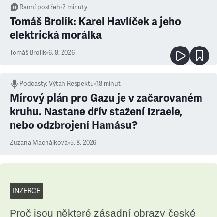
Ranní postřeh
•
2
minuty
Tomáš Brolík: Karel Havlíček a jeho
elektrická morálka
Tomáš Brolík
•
6. 8. 2026
Podcasty
:
Výtah Respektu
•
18 minut
Mírový plán pro Gazu je v začarovaném
kruhu. Nastane dřív stažení Izraele,
nebo odzbrojení Hamásu?
Zuzana Machálková
•
5. 8. 2026
INZERCE
Proč jsou některé zásadní obrazy české