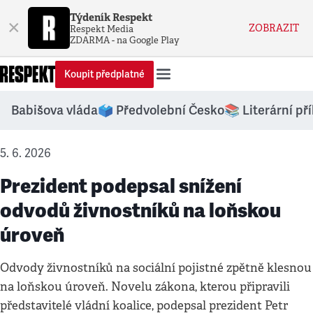
Týdeník Respekt
×
ZOBRAZIT
Respekt Media
ZDARMA - na Google Play
Koupit předplatné
Babišova vláda
🗳️ Předvolební Česko
📚 Literární př
5. 6. 2026
Prezident podepsal snížení
odvodů živnostníků na loňskou
úroveň
Odvody živnostníků na sociální pojistné zpětně klesnou
na loňskou úroveň. Novelu zákona, kterou připravili
představitelé vládní koalice, podepsal prezident Petr