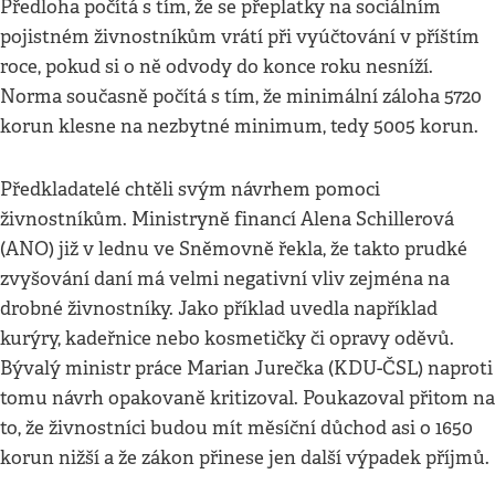
Předloha počítá s tím, že se přeplatky na sociálním
pojistném živnostníkům vrátí při vyúčtování v příštím
roce, pokud si o ně odvody do konce roku nesníží.
Norma současně počítá s tím, že minimální záloha 5720
korun klesne na nezbytné minimum, tedy 5005 korun.
Předkladatelé chtěli svým návrhem pomoci
živnostníkům. Ministryně financí Alena Schillerová
(ANO) již v lednu ve Sněmovně řekla, že takto prudké
zvyšování daní má velmi negativní vliv zejména na
drobné živnostníky. Jako příklad uvedla například
kurýry, kadeřnice nebo kosmetičky či opravy oděvů.
Bývalý ministr práce Marian Jurečka (KDU-ČSL) naproti
tomu návrh opakovaně kritizoval. Poukazoval přitom na
to, že živnostníci budou mít měsíční důchod asi o 1650
korun nižší a že zákon přinese jen další výpadek příjmů.