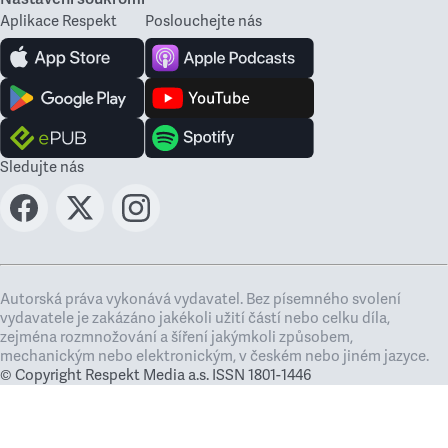
Aplikace Respekt
Poslouchejte nás
Sledujte nás
Autorská práva vykonává vydavatel. Bez písemného svolení
vydavatele je zakázáno jakékoli užití částí nebo celku díla,
zejména rozmnožování a šíření jakýmkoli způsobem,
mechanickým nebo elektronickým, v českém nebo jiném jazyce.
© Copyright Respekt Media a.s. ISSN 1801-1446