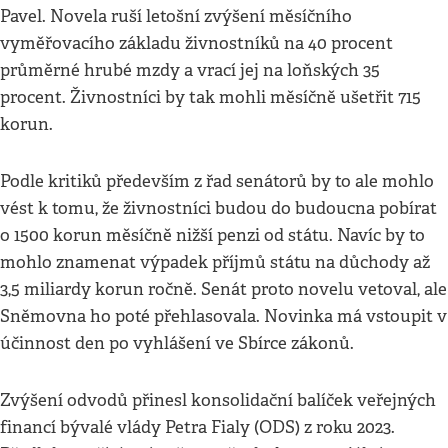
Pavel. Novela ruší letošní zvýšení měsíčního
vyměřovacího základu živnostníků na 40 procent
průměrné hrubé mzdy a vrací jej na loňských 35
procent. Živnostníci by tak mohli měsíčně ušetřit 715
korun.
Podle kritiků především z řad senátorů by to ale mohlo
vést k tomu, že živnostníci budou do budoucna pobírat
o 1500 korun měsíčně nižší penzi od státu. Navíc by to
mohlo znamenat výpadek příjmů státu na důchody až
3,5 miliardy korun ročně. Senát proto novelu vetoval, ale
Sněmovna ho poté přehlasovala. Novinka má vstoupit v
účinnost den po vyhlášení ve Sbírce zákonů.
Zvýšení odvodů přinesl konsolidační balíček veřejných
financí bývalé vlády Petra Fialy (ODS) z roku 2023.