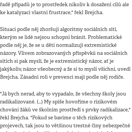
řadě případů je to prostředek nikoliv k dosažení cílů ale
ke katalyzaci vlastní frustrace," řekl Brejcha.
Situaci podle něj zhoršují algoritmy sociálních sítí,
kterým se lidé nejsou schopní bránit. Problematické
podle něj je, že se u dětí normalizují extremistické
názory. Vlivem zobrazovaných příspěvků na sociálních
sítích si pak myslí, že je extremistický názor, ať je
jakýkoliv, názor všeobecný a že si to myslí všichni, uvedl
Brejcha. Zásadní roli v prevenci mají podle něj rodiče.
"Já bych nerad, aby to vypadalo, že všechny školy jsou
radikalizované. (…) My spíše hovoříme o rizikovém
chování žáků ve školním prostředí s prvky radikalizace,"
řekl Brejcha. "Pokud se bavíme o těch rizikových
projevech, tak jsou to většinou trestné činy nebezpečné