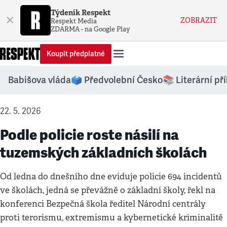
Týdeník Respekt
×
ZOBRAZIT
Respekt Media
ZDARMA - na Google Play
Koupit předplatné
Babišova vláda
🗳️ Předvolební Česko
📚 Literární př
22. 5. 2026
Podle policie roste násilí na
tuzemských základních školách
Od ledna do dnešního dne eviduje policie 694 incidentů
ve školách, jedná se převážně o základní školy, řekl na
konferenci Bezpečná škola ředitel Národní centrály
proti terorismu, extremismu a kybernetické kriminalitě