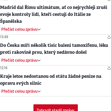
Madrid dal Římu ultimátum, ať co nejrychleji zruší
svoje kontroly lidí, kteří cestují do Itálie ze
Španělska
Přečíst celou zprávu
13:49
Do Česka míří několik tisíc balení tamoxifenu, léku
proti rakovině prsu, který nedávno došel
Přečíst celou zprávu
12:16
Kraje letos nedostanou od státu žádné peníze na
opravu svých silnic
Přečíst celou zprávu
Zobrazit starší zprávy