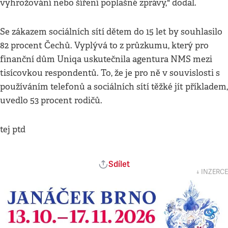
vyhrožování nebo šíření poplašné zprávy," dodal.
Se zákazem sociálních sítí dětem do 15 let by souhlasilo
82 procent Čechů. Vyplývá to z průzkumu, který pro
finanční dům Uniqa uskutečnila agentura NMS mezi
tisícovkou respondentů. To, že je pro ně v souvislosti s
používáním telefonů a sociálních sítí těžké jít příkladem,
uvedlo 53 procent rodičů.
tej ptd
Sdílet
↓ INZERCE