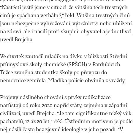
"Naštěstí ještě jsme v situaci, že většina těch trestných
činů je spáchána verbálně," řekl. Většina trestných činů
jsou nebezpečné vyhrožování, výtržnictví nebo ublížení
na zdraví, ale i násilí proti skupině obyvatel a jednotlivci,
uvedl Brejcha.
Ve čtvrtek zaútočil mladík na dívku v blízkosti Střední
průmyslové školy chemické (SPŠCH) v Pardubicích.
Těžce zraněná studentka školy po převozu do
nemocnice zemřela. Mladíka policie obvinila z vraždy.
Projevy násilného chování s prvky radikalizace
narůstají od roku 2020 napříč státy, zejména v západní
civilizaci, uvedl Brejcha. "Je tam signifikantně nízký věk
pachatelů, 12 až 20 let," řekl. Ústředním motivem je podle
něj násilí často bez zjevné ideologie v jeho pozadí. "V