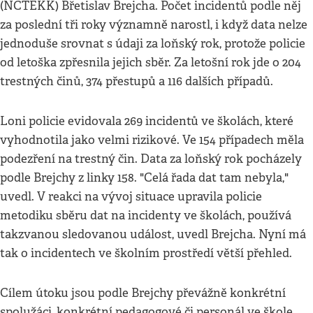
(NCTEKK) Břetislav Brejcha. Počet incidentů podle něj
za poslední tři roky významně narostl, i když data nelze
jednoduše srovnat s údaji za loňský rok, protože policie
od letoška zpřesnila jejich sběr. Za letošní rok jde o 204
trestných činů, 374 přestupů a 116 dalších případů.
Loni policie evidovala 269 incidentů ve školách, které
vyhodnotila jako velmi rizikové. Ve 154 případech měla
podezření na trestný čin. Data za loňský rok pocházely
podle Brejchy z linky 158. "Celá řada dat tam nebyla,"
uvedl. V reakci na vývoj situace upravila policie
metodiku sběru dat na incidenty ve školách, používá
takzvanou sledovanou událost, uvedl Brejcha. Nyní má
tak o incidentech ve školním prostředí větší přehled.
Cílem útoku jsou podle Brejchy převážně konkrétní
spolužáci, konkrétní pedagogové či personál ve škole.