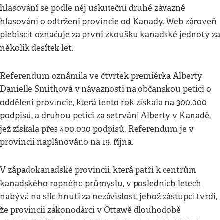
hlasování se podle něj uskuteční druhé závazné
hlasování o odtržení provincie od Kanady. Web zároveň
plebiscit označuje za první zkoušku kanadské jednoty za
několik desítek let.
Referendum oznámila ve čtvrtek premiérka Alberty
Danielle Smithová v návaznosti na občanskou petici o
oddělení provincie, která tento rok získala na 300.000
podpisů, a druhou petici za setrvání Alberty v Kanadě,
jež získala přes 400.000 podpisů. Referendum je v
provincii naplánováno na 19. října.
V západokanadské provincii, která patří k centrům
kanadského ropného průmyslu, v posledních letech
nabývá na síle hnutí za nezávislost, jehož zástupci tvrdí,
že provincii zákonodárci v Ottawě dlouhodobě