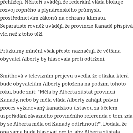
přehlížejí. Někteří uvádějí, že federální vláda blokuje
rozvoj ropného a plynárenského průmyslu
prostřednictvím zákonů na ochranu klimatu.
Separatisté rovněž uvádějí, že provincie Kanadě přispívá
víc, než z toho těží.
Průzkumy mínění však přesto naznačují, že většina
obyvatel Alberty by hlasovala proti odtržení.
Smithová v televizním projevu uvedla, že otázka, která
bude obyvatelům Alberty položena na podzim tohoto
roku, bude znít: "Měla by Alberta zůstat provincií
Kanady, nebo by měla vláda Alberty zahájit právní
proces vyžadovaný kanadskou ústavou za účelem
uspořádání závazného provinčního referenda o tom, zda
by se Alberta měla od Kanady odtrhnout?". Dodala, že
ona sama bude hlasovat pro to, aby Alberta zůstala