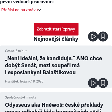
první vedoucí pracovníci
Přečíst celou zprávu
Zobrazit starší zprávy
Nejnovější články
Česko
•
6
minut
„Není ideální, že kandiduje.“ ANO chce
dobýt Senát, mezi soupeři má
i exposlankyni Balaštíkovou
František Trojan
•
7. 8. 2026
Společnost
•
4
minuty
Odysseus aka Hněwoš: české překlady
eposu odhalují bídu humanitních věd i