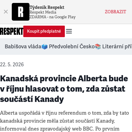
Týdeník Respekt
×
ZOBRAZIT
Respekt Media
ZDARMA - na Google Play
Koupit předplatné
Babišova vláda
🗳️ Předvolební Česko
📚 Literární př
22. 5. 2026
Kanadská provincie Alberta bude
v říjnu hlasovat o tom, zda zůstat
součástí Kanady
Alberta uspořádá v říjnu referendum o tom, zda by tato
kanadská provincie měla zůstat součástí Kanady,
informoval dnes zpravodajský web BBC. Po prvním