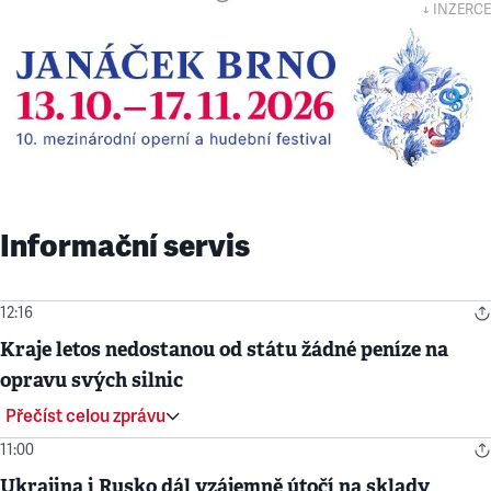
↓ INZERCE
Informační servis
12:16
Kraje letos nedostanou od státu žádné peníze na
opravu svých silnic
Přečíst celou zprávu
11:00
Ukrajina i Rusko dál vzájemně útočí na sklady