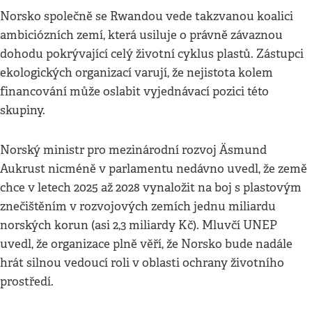
Norsko společně se Rwandou vede takzvanou koalici
ambiciózních zemí, která usiluje o právně závaznou
dohodu pokrývající celý životní cyklus plastů. Zástupci
ekologických organizací varují, že nejistota kolem
financování může oslabit vyjednávací pozici této
skupiny.
Norský ministr pro mezinárodní rozvoj Äsmund
Aukrust nicméně v parlamentu nedávno uvedl, že země
chce v letech 2025 až 2028 vynaložit na boj s plastovým
znečištěním v rozvojových zemích jednu miliardu
norských korun (asi 2,3 miliardy Kč). Mluvčí UNEP
uvedl, že organizace plně věří, že Norsko bude nadále
hrát silnou vedoucí roli v oblasti ochrany životního
prostředí.