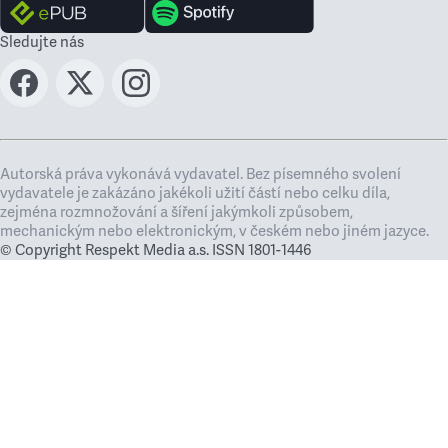
Sledujte nás
Autorská práva vykonává vydavatel. Bez písemného svolení
vydavatele je zakázáno jakékoli užití částí nebo celku díla,
zejména rozmnožování a šíření jakýmkoli způsobem,
mechanickým nebo elektronickým, v českém nebo jiném jazyce.
© Copyright Respekt Media a.s. ISSN 1801-1446