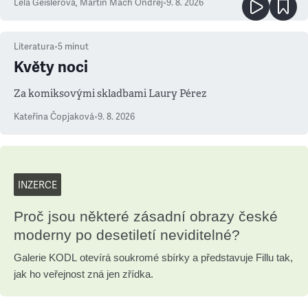
Lela Geislerová
,
Martin Mach Ondřej
•
9. 8. 2026
Literatura
•
5
minut
Květy noci
Za komiksovými skladbami Laury Pérez
Kateřina Čopjaková
•
9. 8. 2026
INZERCE
Proč jsou některé zásadní obrazy české
moderny po desetiletí neviditelné?
Galerie KODL otevírá soukromé sbírky a představuje Fillu tak,
jak ho veřejnost zná jen zřídka.