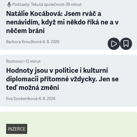
Podcasty
:
Tekutá společnost
•
39 minut
Natálie Kocábová: Jsem rváč a
nenávidím, když mi někdo říká ne a v
něčem brání
Barbora Kroužková
•
6. 8. 2026
Rozhovor
•
12
minut
Hodnoty jsou v politice i kulturní
diplomacii přítomné vždycky. Jen se
teď možná změní
Eva Soukeníková
•
6. 8. 2026
INZERCE