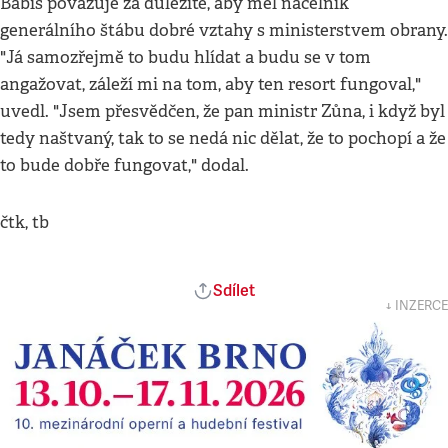
Babiš považuje za důležité, aby měl náčelník
generálního štábu dobré vztahy s ministerstvem obrany.
"Já samozřejmě to budu hlídat a budu se v tom
angažovat, záleží mi na tom, aby ten resort fungoval,"
uvedl. "Jsem přesvědčen, že pan ministr Zůna, i když byl
tedy naštvaný, tak to se nedá nic dělat, že to pochopí a že
to bude dobře fungovat," dodal.
čtk, tb
Sdílet
↓ INZERCE