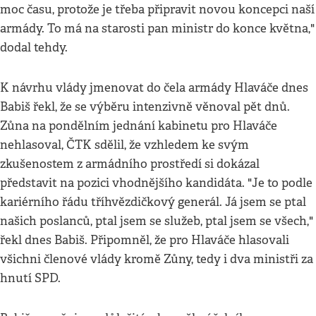
moc času, protože je třeba připravit novou koncepci naší
armády. To má na starosti pan ministr do konce května,"
dodal tehdy.
K návrhu vlády jmenovat do čela armády Hlaváče dnes
Babiš řekl, že se výběru intenzivně věnoval pět dnů.
Zůna na pondělním jednání kabinetu pro Hlaváče
nehlasoval, ČTK sdělil, že vzhledem ke svým
zkušenostem z armádního prostředí si dokázal
představit na pozici vhodnějšího kandidáta. "Je to podle
kariérního řádu tříhvězdičkový generál. Já jsem se ptal
našich poslanců, ptal jsem se služeb, ptal jsem se všech,"
řekl dnes Babiš. Připomněl, že pro Hlaváče hlasovali
všichni členové vlády kromě Zůny, tedy i dva ministři za
hnutí SPD.