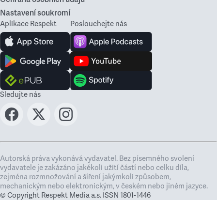
Nastavení soukromí
Aplikace Respekt
Poslouchejte nás
Sledujte nás
Autorská práva vykonává vydavatel. Bez písemného svolení
vydavatele je zakázáno jakékoli užití částí nebo celku díla,
zejména rozmnožování a šíření jakýmkoli způsobem,
mechanickým nebo elektronickým, v českém nebo jiném jazyce.
© Copyright Respekt Media a.s. ISSN 1801-1446