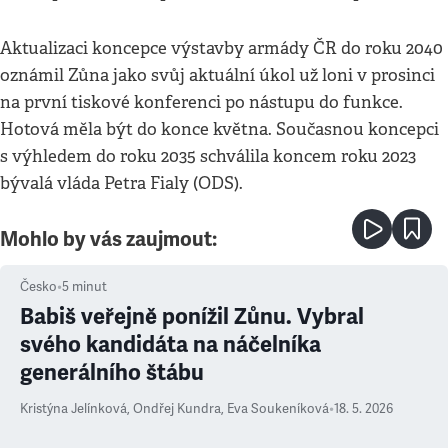
Aktualizaci koncepce výstavby armády ČR do roku 2040
oznámil Zůna jako svůj aktuální úkol už loni v prosinci
na první tiskové konferenci po nástupu do funkce.
Hotová měla být do konce května. Současnou koncepci
s výhledem do roku 2035 schválila koncem roku 2023
bývalá vláda Petra Fialy (ODS).
Mohlo by vás zaujmout:
Česko
•
5
minut
Babiš veřejně ponížil Zůnu. Vybral
svého kandidáta na náčelníka
generálního štábu
Kristýna Jelínková
,
Ondřej Kundra
,
Eva Soukeníková
•
18. 5. 2026