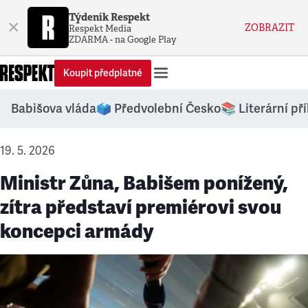
Týdeník Respekt
×
ZOBRAZIT
Respekt Media
ZDARMA - na Google Play
Koupit předplatné
Babišova vláda
🗳️ Předvolební Česko
📚 Literární př
19. 5. 2026
Ministr Zůna, Babišem ponížený,
zítra představí premiérovi svou
koncepci armády