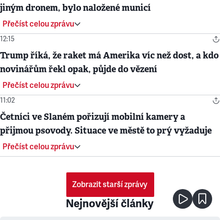
jiným dronem, bylo naložené municí
Přečíst celou zprávu
12:15
Trump říká, že raket má Amerika víc než dost, a kdo
novinářům řekl opak, půjde do vězení
Přečíst celou zprávu
11:02
Četníci ve Slaném pořizují mobilní kamery a
přijmou psovody. Situace ve městě to prý vyžaduje
Přečíst celou zprávu
Zobrazit starší zprávy
Nejnovější články