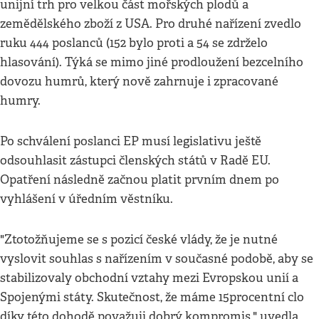
unijní trh pro velkou část mořských plodů a
zemědělského zboží z USA. Pro druhé nařízení zvedlo
ruku 444 poslanců (152 bylo proti a 54 se zdrželo
hlasování). Týká se mimo jiné prodloužení bezcelního
dovozu humrů, který nově zahrnuje i zpracované
humry.
Po schválení poslanci EP musí legislativu ještě
odsouhlasit zástupci členských států v Radě EU.
Opatření následně začnou platit prvním dnem po
vyhlášení v úředním věstníku.
"Ztotožňujeme se s pozicí české vlády, že je nutné
vyslovit souhlas s nařízením v současné podobě, aby se
stabilizovaly obchodní vztahy mezi Evropskou unií a
Spojenými státy. Skutečnost, že máme 15procentní clo
díky této dohodě považuji dobrý kompromis," uvedla