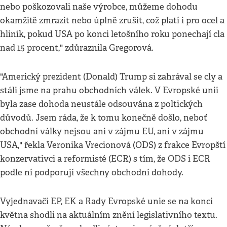
nebo poškozovali naše výrobce, můžeme dohodu
okamžitě zmrazit nebo úplně zrušit, což platí i pro ocel a
hliník, pokud USA po konci letošního roku ponechají cla
nad 15 procent," zdůraznila Gregorová.
"Americký prezident (Donald) Trump si zahrával se cly a
stáli jsme na prahu obchodních válek. V Evropské unii
byla zase dohoda neustále odsouvána z poltických
důvodů. Jsem ráda, že k tomu konečně došlo, neboť
obchodní války nejsou ani v zájmu EU, ani v zájmu
USA," řekla Veronika Vrecionová (ODS) z frakce Evropští
konzervativci a reformisté (ECR) s tím, že ODS i ECR
podle ní podporují všechny obchodní dohody.
Vyjednavači EP, EK a Rady Evropské unie se na konci
května shodli na aktuálním znění legislativního textu.