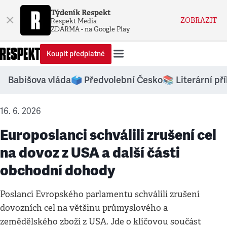
Týdeník Respekt
×
ZOBRAZIT
Respekt Media
ZDARMA - na Google Play
Koupit předplatné
Babišova vláda
🗳️ Předvolební Česko
📚 Literární př
16. 6. 2026
Europoslanci schválili zrušení cel
na dovoz z USA a další části
obchodní dohody
Poslanci Evropského parlamentu schválili zrušení
dovozních cel na většinu průmyslového a
zemědělského zboží z USA. Jde o klíčovou součást