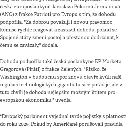
česká europoslankyně Jaroslava Pokorná Jermanová
(ANO) z frakce Patrioti pro Evropu s tím, že dohodu
podpořila. "Za dobrou považuji i novou pravomoc
komise rychle reagovat a zastavit dohodu, pokud se
Spojené státy změní postoj a přestanou dodržovat, k
čemu se zavázaly," dodala.
Dohodu podpořila také česká poslankyně EP Markéta
Gregorová (Piráti) z frakce Zelených. "Riziko, že
Washington v budoucnu spor znovu otevře kvůli naší
regulaci technologických gigantů tu sice pořád je, ale v
tuto chvíli je dohoda nejlepším možným štítem pro
evropskou ekonomiku," uvedla.
"Evropský parlament vyjednal tvrdé pojistky s platností
do roku 2029. Pokud by Američané porušovali pravidla