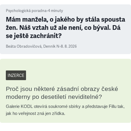
Psychologická poradna
•
4
minuty
Mám manžela, o jakého by stála spousta
žen. Náš vztah už ale není, co býval. Dá
se ještě zachránit?
Beáta Obradovičová
,
Denník N
•
8. 8. 2026
INZERCE
Proč jsou některé zásadní obrazy české
moderny po desetiletí neviditelné?
Galerie KODL otevírá soukromé sbírky a představuje Fillu tak,
jak ho veřejnost zná jen zřídka.