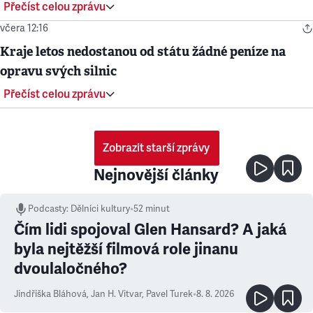
Přečíst celou zprávu
včera 12:16
Kraje letos nedostanou od státu žádné peníze na
opravu svých silnic
Přečíst celou zprávu
Zobrazit starší zprávy
Nejnovější články
Podcasty
:
Dělníci kultury
•
52 minut
Čím lidi spojoval Glen Hansard? A jaká
byla nejtěžší filmová role jinanu
dvoulaločného?
Jindřiška Bláhová
,
Jan H. Vitvar
,
Pavel Turek
•
8. 8. 2026