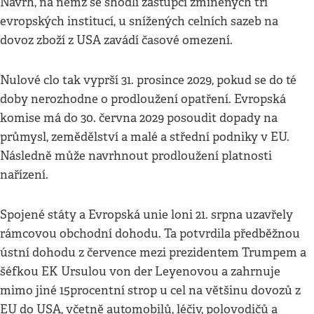
Návrh, na němž se shodli zástupci zmíněných tří
evropských institucí, u snížených celních sazeb na
dovoz zboží z USA zavádí časové omezení.
Nulové clo tak vyprší 31. prosince 2029, pokud se do té
doby nerozhodne o prodloužení opatření. Evropská
komise má do 30. června 2029 posoudit dopady na
průmysl, zemědělství a malé a střední podniky v EU.
Následně může navrhnout prodloužení platnosti
nařízení.
Spojené státy a Evropská unie loni 21. srpna uzavřely
rámcovou obchodní dohodu. Ta potvrdila předběžnou
ústní dohodu z července mezi prezidentem Trumpem a
šéfkou EK Ursulou von der Leyenovou a zahrnuje
mimo jiné 15procentní strop u cel na většinu dovozů z
EU do USA, včetně automobilů, léčiv, polovodičů a