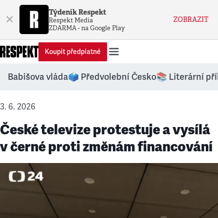
Týdeník Respekt
×
ZOBRAZIT
Respekt Media
ZDARMA - na Google Play
Koupit předplatné
Babišova vláda
🗳️ Předvolební Česko
📚 Literární př
3. 6. 2026
České televize protestuje a vysílá
v černé proti změnám financování