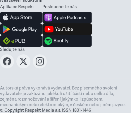
Nastavení soukromí
Aplikace Respekt
Poslouchejte nás
Sledujte nás
Autorská práva vykonává vydavatel. Bez písemného svolení
vydavatele je zakázáno jakékoli užití částí nebo celku díla,
zejména rozmnožování a šíření jakýmkoli způsobem,
mechanickým nebo elektronickým, v českém nebo jiném jazyce.
© Copyright Respekt Media a.s. ISSN 1801-1446