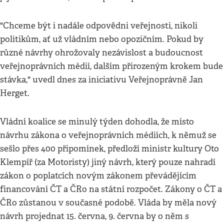
"Chceme být i nadále odpovědni veřejnosti, nikoli
politikům, ať už vládním nebo opozičním. Pokud by
různé návrhy ohrožovaly nezávislost a budoucnost
veřejnoprávních médií, dalším přirozeným krokem bude
stávka," uvedl dnes za iniciativu Veřejnoprávně Jan
Herget.
Vládní koalice se minulý týden dohodla, že místo
návrhu zákona o veřejnoprávních médiích, k němuž se
sešlo přes 400 připomínek, předloží ministr kultury Oto
Klempíř (za Motoristy) jiný návrh, který pouze nahradí
zákon o poplatcích novým zákonem převádějícím
financování ČT a ČRo na státní rozpočet. Zákony o ČT a
ČRo zůstanou v současné podobě. Vláda by měla nový
návrh projednat 15. června, 9. června by o něm s