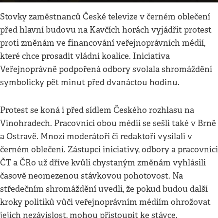
Stovky zaměstnanců České televize v černém oblečení
před hlavní budovu na Kavčích horách vyjádřit protest
proti změnám ve financování veřejnoprávních médií,
které chce prosadit vládní koalice. Iniciativa
Veřejnoprávně podpořená odbory svolala shromáždění
symbolicky pět minut před dvanáctou hodinu.
Protest se koná i před sídlem Českého rozhlasu na
Vinohradech. Pracovníci obou médií se sešli také v Brně
a Ostravě. Mnozí moderátoři či redaktoři vysílali v
černém oblečení. Zástupci iniciativy, odbory a pracovníci
ČT a ČRo už dříve kvůli chystaným změnám vyhlásili
časově neomezenou stávkovou pohotovost. Na
středečním shromáždění uvedli, že pokud budou další
kroky politiků vůči veřejnoprávním médiím ohrožovat
jejich nezávislost, mohou přistoupit ke stávce.