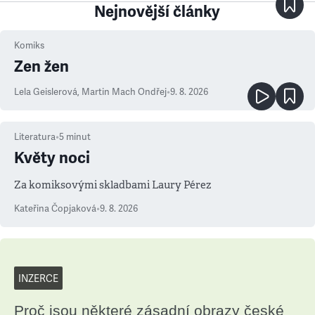
Nejnovější články
Komiks
Zen žen
Lela Geislerová
,
Martin Mach Ondřej
•
9. 8. 2026
Literatura
•
5
minut
Květy noci
Za komiksovými skladbami Laury Pérez
Kateřina Čopjaková
•
9. 8. 2026
INZERCE
Proč jsou některé zásadní obrazy české