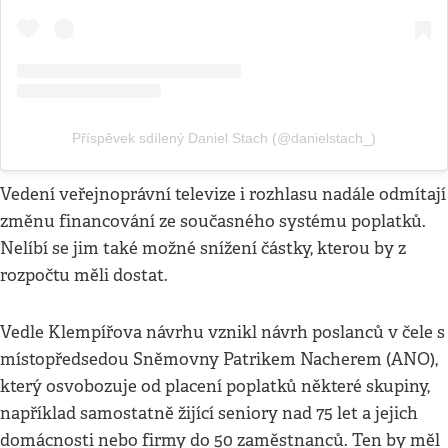
Příspěvek sdílený Daniel Stach (@danielstach_)
Vedení veřejnoprávní televize i rozhlasu nadále odmítají
změnu financování ze současného systému poplatků.
Nelíbí se jim také možné snížení částky, kterou by z
rozpočtu měli dostat.
Vedle Klempířova návrhu vznikl návrh poslanců v čele s
místopředsedou Sněmovny Patrikem Nacherem (ANO),
který osvobozuje od placení poplatků některé skupiny,
například samostatně žijící seniory nad 75 let a jejich
domácnosti nebo firmy do 50 zaměstnanců. Ten by měl