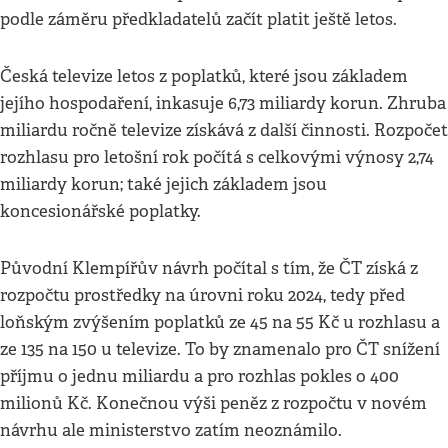
podle záměru předkladatelů začít platit ještě letos.
Česká televize letos z poplatků, které jsou základem
jejího hospodaření, inkasuje 6,73 miliardy korun. Zhruba
miliardu ročně televize získává z další činnosti. Rozpočet
rozhlasu pro letošní rok počítá s celkovými výnosy 2,74
miliardy korun; také jejich základem jsou
koncesionářské poplatky.
Původní Klempířův návrh počítal s tím, že ČT získá z
rozpočtu prostředky na úrovni roku 2024, tedy před
loňským zvýšením poplatků ze 45 na 55 Kč u rozhlasu a
ze 135 na 150 u televize. To by znamenalo pro ČT snížení
příjmu o jednu miliardu a pro rozhlas pokles o 400
milionů Kč. Konečnou výši peněz z rozpočtu v novém
návrhu ale ministerstvo zatím neoznámilo.