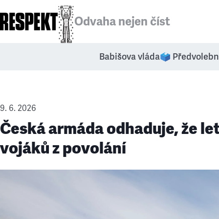
Odvaha nejen číst
Babišova vláda
🗳️ Předvolebn
9. 6. 2026
Česká armáda odhaduje, že le
vojáků z povolání