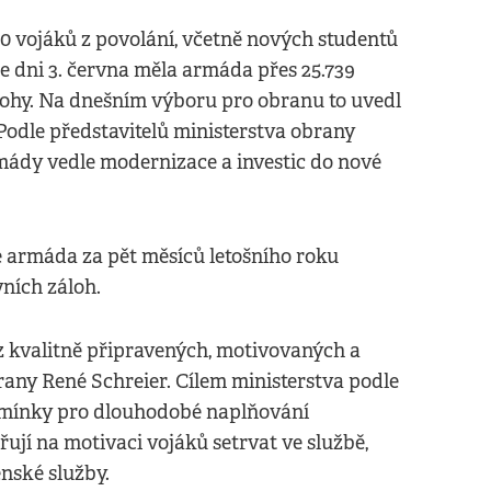
0 vojáků z povolání, včetně nových studentů
Ke dni 3. června měla armáda přes 25.739
zálohy. Na dnešním výboru pro obranu to uvedl
Podle představitelů ministerstva obrany
rmády vedle modernizace a investic do nové
e armáda za pět měsíců letošního roku
vních záloh.
z kvalitně připravených, motivovaných a
any René Schreier. Cílem ministerstva podle
podmínky pro dlouhodobé naplňování
ují na motivaci vojáků setrvat ve službě,
enské služby.