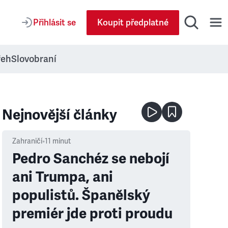
Přihlásit se
Koupit předplatné
řeh
Slovobraní
Nejnovější články
Zahraničí
•
11
minut
Pedro Sanchéz se nebojí
ani Trumpa, ani
populistů. Španělský
premiér jde proti proudu