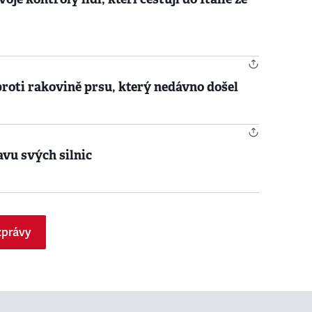
proti rakovině prsu, který nedávno došel
avu svých silnic
zprávy