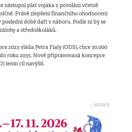
 nástupní plat vojáka z povolání včetně
síčně. Právě zlepšení finančního ohodnocení
 poslední době daří v náboru. Podle ní by se
 zálohy a středoškoláků.
ce 2023 vláda Petra Fialy (ODS), chce 30.000
oh do roku 2035. Nově připravovaná koncepce
 tento cíl navýšit.
↓ INZERCE