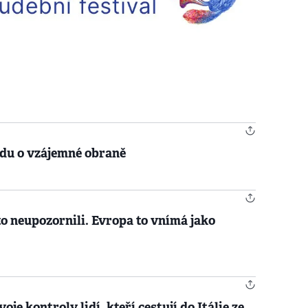
odu o vzájemné obraně
o neupozornili. Evropa to vnímá jako
je kontroly lidí, kteří cestují do Itálie ze