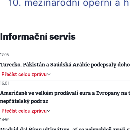
Informační servis
17:05
Turecko, Pákistán a Saúdská Arábie podepsaly doh
Přečíst celou zprávu
16:01
Američané ve velkém prodávali eura a Evropany na t
nepřátelský podraz
Přečíst celou zprávu
14:59
Madrid dal Římu ultimátum, ať co nejrychleji zruší svo