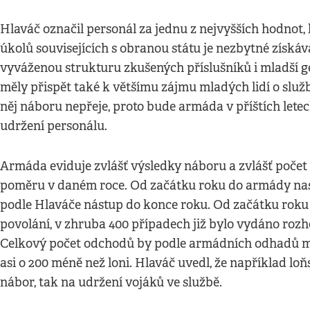
Hlaváč označil personál za jednu z nejvyšších hodnot,
úkolů souvisejících s obranou státu je nezbytné získá
vyváženou strukturu zkušených příslušníků i mladší g
měly přispět také k většímu zájmu mladých lidí o slu
něj náboru nepřeje, proto bude armáda v příštích lete
udržení personálu.
Armáda eviduje zvlášť výsledky náboru a zvlášť počet l
poměru v daném roce. Od začátku roku do armády nast
podle Hlaváče nástup do konce roku. Od začátku roku 
povolání, v zhruba 400 případech již bylo vydáno roz
Celkový počet odchodů by podle armádních odhadů moh
asi o 200 méně než loni. Hlaváč uvedl, že například loň
nábor, tak na udržení vojáků ve službě.