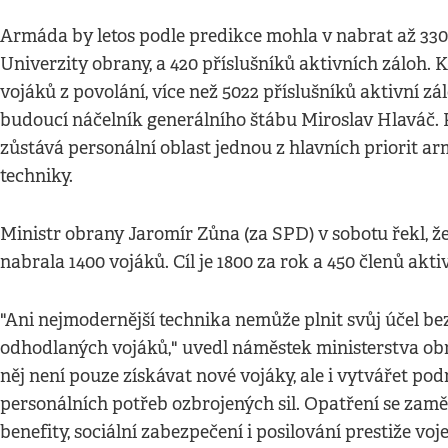
Armáda by letos podle predikce mohla v nabrat až 330
Univerzity obrany, a 420 příslušníků aktivních záloh. 
vojáků z povolání, více než 5022 příslušníků aktivní 
budoucí náčelník generálního štábu Miroslav Hlaváč. 
zůstává personální oblast jednou z hlavních priorit a
techniky.
Ministr obrany Jaromír Zůna (za SPD) v sobotu řekl, ž
nabrala 1400 vojáků. Cíl je 1800 za rok a 450 členů akti
"Ani nejmodernější technika nemůže plnit svůj účel be
odhodlaných vojáků," uvedl náměstek ministerstva obr
něj není pouze získávat nové vojáky, ale i vytvářet 
personálních potřeb ozbrojených sil. Opatření se zaměř
benefity, sociální zabezpečení i posilování prestiže voj