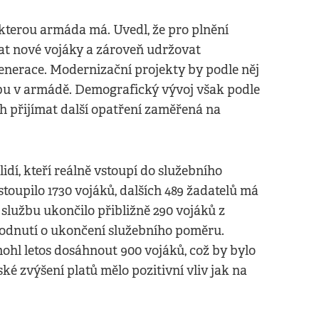
 kterou armáda má. Uvedl, že pro plnění
vat nové vojáky a zároveň udržovat
enerace. Modernizační projekty by podle něj
žbu v armádě. Demografický vývoj však podle
ch přijímat další opatření zaměřená na
idí, kteří reálně vstoupí do služebního
oupilo 1730 vojáků, dalších 489 žadatelů má
službu ukončilo přibližně 290 vojáků z
hodnutí o ukončení služebního poměru.
l letos dosáhnout 900 vojáků, což by bylo
ské zvýšení platů mělo pozitivní vliv jak na