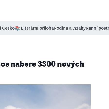
í Česko
📚 Literární příloha
Rodina a vztahy
Ranní post
tos nabere 3300 nových