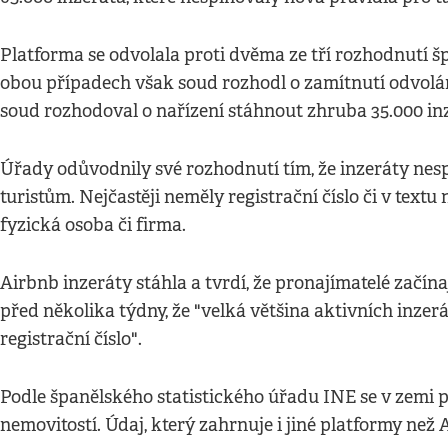
Platforma se odvolala proti dvěma ze tří rozhodnutí š
obou případech však soud rozhodl o zamítnutí odvolání
soud rozhodoval o nařízení stáhnout zhruba 35.000 in
Úřady odůvodnily své rozhodnutí tím, že inzeráty nes
turistům. Nejčastěji neměly registrační číslo či v textu
fyzická osoba či firma.
Airbnb inzeráty stáhla a tvrdí, že pronajímatelé začín
před několika týdny, že "velká většina aktivních inzer
registrační číslo".
Podle španělského statistického úřadu INE se v zemi p
nemovitostí. Údaj, který zahrnuje i jiné platformy než 