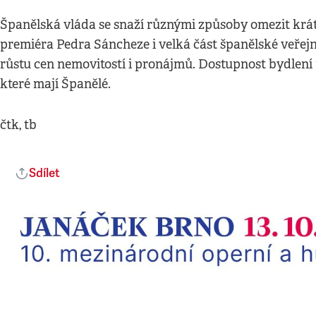
Španělská vláda se snaží různými způsoby omezit krát
premiéra Pedra Sáncheze i velká část španělské veřejno
růstu cen nemovitostí i pronájmů. Dostupnost bydlení
které mají Španělé.
čtk, tb
Sdílet