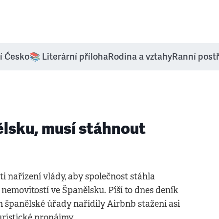
í Česko
📚 Literární příloha
Rodina a vztahy
Ranní post
ělsku, musí stáhnout
 nařízení vlády, aby společnost stáhla
nemovitostí ve Španělsku. Píší to dnes deník
h španělské úřady nařídily Airbnb stažení asi
uristické pronájmy.