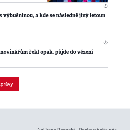
s výbušninou, a kde se následně jiný letoun
 novinářům řekl opak, půjde do vězení
zprávy