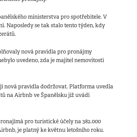
panělského ministerstva pro spotřebitele. V
. Naposledy se tak stalo tento týden, kdy
zerátů.
plňovaly nová pravidla pro pronájmy
 nebylo uvedeno, zda je majitel nemovitosti
ají nová pravidla dodržovat. Platforma uvedla
átů na Airbnb ve Španělsku již uvádí
ronajímá pro turistické účely na 382.000
Airbnb, je platný ke květnu letošního roku.