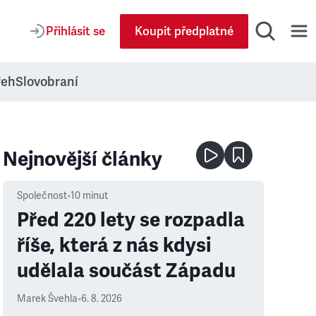
Přihlásit se
Koupit předplatné
řeh
Slovobraní
Nejnovější články
Společnost
•
10
minut
Před 220 lety se rozpadla
říše, která z nás kdysi
udělala součást Západu
Marek Švehla
•
6. 8. 2026