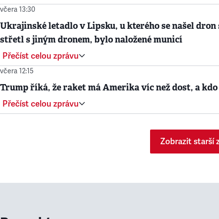
včera 13:30
Ukrajinské letadlo v Lipsku, u kterého se našel dron 
střetl s jiným dronem, bylo naložené municí
Přečíst celou zprávu
včera 12:15
Trump říká, že raket má Amerika víc než dost, a kdo
Přečíst celou zprávu
Zobrazit starší 