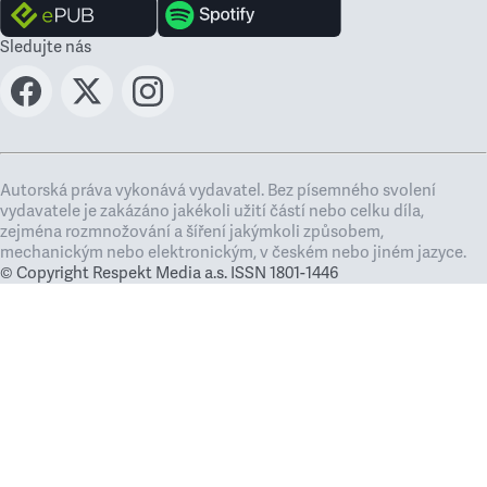
Sledujte nás
Autorská práva vykonává vydavatel. Bez písemného svolení
vydavatele je zakázáno jakékoli užití částí nebo celku díla,
zejména rozmnožování a šíření jakýmkoli způsobem,
mechanickým nebo elektronickým, v českém nebo jiném jazyce.
© Copyright Respekt Media a.s. ISSN 1801-1446