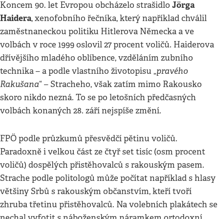
Jörga
Koncem 90. let Evropou obcházelo strašidlo
Haidera
, xenofobního řečníka, který například chválil
zaměstnaneckou politiku Hitlerova Německa a ve
volbách v roce 1999 oslovil 27 procent voličů. Haiderova
dřívějšího mladého oblíbence, vzděláním zubního
pravého
technika – a podle vlastního životopisu „
Rakušana
“ – Stracheho, však zatím mimo Rakousko
skoro nikdo nezná. To se po letošních předčasných
volbách konaných 28. září nejspíše změní.
FPÖ podle průzkumů přesvědčí pětinu voličů.
Paradoxně i velkou část ze čtyř set tisíc (osm procent
voličů) dospělých přistěhovalců s rakouským pasem.
Strache podle politologů může počítat například s hlasy
většiny Srbů s rakouským občanstvím, kteří tvoří
zhruba třetinu přistěhovalců. Na volebních plakátech se
nechal vyfotit s náboženským náramkem ortodoxní