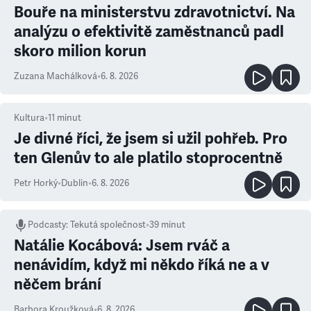
Bouře na ministerstvu zdravotnictví. Na
analýzu o efektivitě zaměstnanců padl
skoro milion korun
Zuzana Machálková
•
6. 8. 2026
Kultura
•
11
minut
Je divné říci, že jsem si užil pohřeb. Pro
ten Glenův to ale platilo stoprocentně
Petr Horký
•
Dublin
•
6. 8. 2026
Podcasty
:
Tekutá společnost
•
39 minut
Natálie Kocábová: Jsem rváč a
nenávidím, když mi někdo říká ne a v
něčem brání
Barbora Kroužková
•
6. 8. 2026