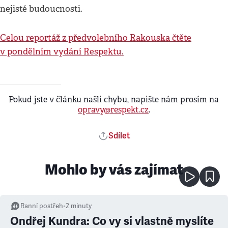
nejisté budoucnosti.
Celou reportáž z předvolebního Rakouska čtěte
v pondělním vydání Respektu.
Pokud jste v článku našli chybu, napište nám prosím na
opravy@respekt.cz
.
Sdílet
Mohlo by vás zajímat
Ranní postřeh
•
2
minuty
Ondřej Kundra: Co vy si vlastně myslíte