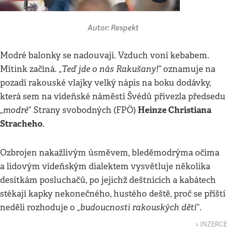
Autor: Respekt
Modré balonky se nadouvají. Vzduch voní kebabem.
Teď jde o nás Rakušany!“
Mítink začíná. „
oznamuje na
pozadí rakouské vlajky velký nápis na boku dodávky,
která sem na vídeňské náměstí Švédů přivezla předsedu
modré
Heinze Christiana
„
“ Strany svobodných (FPÖ)
Stracheho
.
Ozbrojen nakažlivým úsměvem, bleděmodrýma očima
a lidovým vídeňským dialektem vysvětluje několika
desítkám posluchačů, po jejichž deštnících a kabátech
stékají kapky nekonečného, hustého deště, proč se příští
budoucnosti rakouských dětí
neděli rozhoduje o „
“.
↓ INZERCE