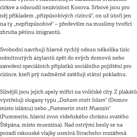
církve a odsoudil nezávislost Kosova. Srbové jsou pro
přizpůsobivých cizinců
něj příkladem „
“, on už útočí jen
nepřizpůsobivé
na ty „
“ – především na muslimy tvořící
zhruba pětinu imigrantů.
Svobodní navrhují hlavně rychlý odsun několika tisíc
odmítnutých azylantů zpět do svých domovů nebo
zavedení speciálních příplatků sociálního pojištění pro
cizince, kteří prý nadměrně zatěžují státní pokladnu.
Silnější jsou jejich apely mířící na voličské city. Z plakátů
Daham statt Islam
vystřelují slogany typu „
“ (Domov
Pummerin statt Muezzin
místo islámu) nebo „
“
(Pummerin, hlavní zvon vídeňského chrámu svatého
Štěpána, místo muezzina). Nad ostrými hesly se na
pozadí rakouské vlajky usmívá Stracheho rozzářená