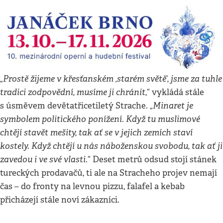
Prostě žijeme v křesťanském ‚starém světě‘, jsme za tuhle
„
tradici zodpovědní, musíme ji chránit
,“ vykládá stále
Minaret je
s úsměvem devětatřicetiletý Strache. „
symbolem politického ponížení. Když tu muslimové
chtějí stavět mešity, tak ať se v jejich zemích staví
kostely. Když chtějí u nás náboženskou svobodu, tak ať ji
zavedou i ve své vlasti
.“ Deset metrů odsud stojí stánek
tureckých prodavačů, ti ale na Stracheho projev nemají
čas – do fronty na levnou pizzu, falafel a kebab
přicházejí stále noví zákazníci.