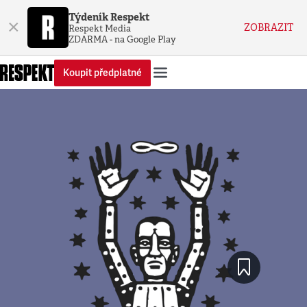
Týdeník Respekt
×
ZOBRAZIT
Respekt Media
ZDARMA - na Google Play
Koupit předplatné