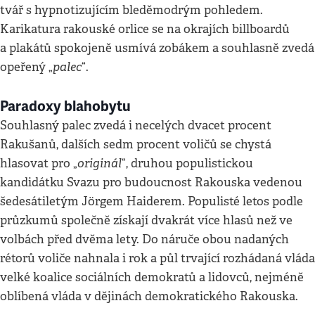
tvář s hypnotizujícím bleděmodrým pohledem.
Karikatura rakouské orlice se na okrajích billboardů
a plakátů spokojeně usmívá zobákem a souhlasně zvedá
palec
opeřený „
“.
Paradoxy blahobytu
Souhlasný palec zvedá i necelých dvacet procent
Rakušanů, dalších sedm procent voličů se chystá
originál
hlasovat pro „
“, druhou populistickou
kandidátku Svazu pro budoucnost Rakouska vedenou
šedesátiletým Jörgem Haiderem. Populisté letos podle
průzkumů společně získají dvakrát více hlasů než ve
volbách před dvěma lety. Do náruče obou nadaných
rétorů voliče nahnala i rok a půl trvající rozhádaná vláda
velké koalice sociálních demokratů a lidovců, nejméně
oblíbená vláda v dějinách demokratického Rakouska.