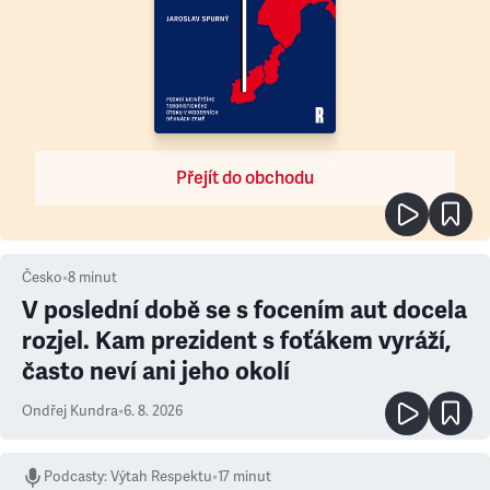
Přejít do obchodu
Česko
•
8
minut
V poslední době se s focením aut docela
rozjel. Kam prezident s foťákem vyráží,
často neví ani jeho okolí
Ondřej Kundra
•
6. 8. 2026
Podcasty
:
Výtah Respektu
•
17 minut