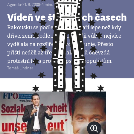
Agenda
•
21. 9. 2008
•
4
minuty
Vídeň ve šťastných časech
Rakousku se podle ekonomů daří lépe než kdy
dříve, země podle různých studií vůbec nejvíce
vydělala na rozšíření Evropské unie. Přesto
příští neděli až třetina Rakušanů odevzdá
protestní hlas protievropským populistům.
Tomáš Lindner