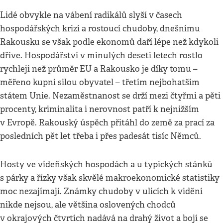
Lidé obvykle na vábení radikálů slyší v časech
hospodářských krizí a rostoucí chudoby, dnešnímu
Rakousku se však podle ekonomů daří lépe než kdykoli
dříve. Hospodářství v minulých deseti letech rostlo
rychleji než průměr EU a Rakousko je díky tomu –
měřeno kupní silou obyvatel – třetím nejbohatším
státem Unie. Nezaměstnanost se drží mezi čtyřmi a pěti
procenty, kriminalita i nerovnost patří k nejnižším
v Evropě. Rakouský úspěch přitáhl do země za prací za
posledních pět let třeba i přes padesát tisíc Němců.
Hosty ve vídeňských hospodách a u typických stánků
s párky a řízky však skvělé makroekonomické statistiky
moc nezajímají. Známky chudoby v ulicích k vidění
nikde nejsou, ale většina oslovených chodců
v okrajových čtvrtích nadává na drahý život a bojí se