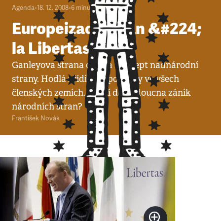
Agenda
•
18. 12. 2008
•
6
minut
Europeizace stran &#224;
la Libertas.eu
Ganleyova strana oživila koncept nadnárodní
strany. Hodlá zřídit své pobočky ve všech
členských zemích. Hrozí do budoucna zánik
národních stran?
František Novák