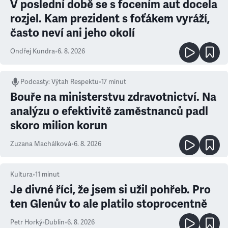
V poslední době se s focením aut docela
rozjel. Kam prezident s foťákem vyráží,
často neví ani jeho okolí
Ondřej Kundra
•
6. 8. 2026
Podcasty
:
Výtah Respektu
•
17 minut
Bouře na ministerstvu zdravotnictví. Na
analýzu o efektivitě zaměstnanců padl
skoro milion korun
Zuzana Machálková
•
6. 8. 2026
Kultura
•
11
minut
Je divné říci, že jsem si užil pohřeb. Pro
ten Glenův to ale platilo stoprocentně
Petr Horký
•
Dublin
•
6. 8. 2026