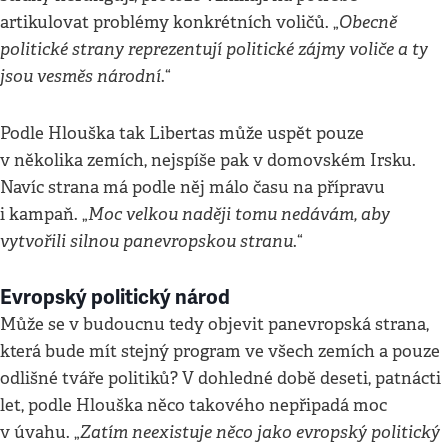
Obecně
artikulovat problémy konkrétních voličů. „
politické strany reprezentují politické zájmy voliče a ty
jsou vesměs národní
.“
Podle Hlouška tak Libertas může uspět pouze
v několika zemích, nejspíše pak v domovském Irsku.
Navíc strana má podle něj málo času na přípravu
Moc velkou naději tomu nedávám, aby
i kampaň. „
vytvořili silnou panevropskou stranu
.“
Evropský politický národ
Může se v budoucnu tedy objevit panevropská strana,
která bude mít stejný program ve všech zemích a pouze
odlišné tváře politiků? V dohledné době deseti, patnácti
let, podle Hlouška něco takového nepřipadá moc
Zatím neexistuje něco jako evropský politický
v úvahu. „