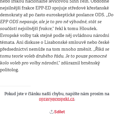
nebo irskou nacionálně levicovou Sinn Féin. Obdobně
nejsilnější frakce EPP-ED spojuje středové křesťanské
Do
demokraty až po často euroskeptické poslance ODS. „
EPP ODS nepasuje, ale je to pro ně výhodné, stát se
součástí nejsilnější frakce
,“ řekl k tomu Hloušek.
Evropské volby tak stejně podle něj ovládnou národní
témata. Ani diskuse o Lisabonské smlouvě nebo české
Říká se
předsednictví nemůže na tom mnoho změnit. „
tomu teorie voleb druhého řádu. Je to pouze pomocné
kolo voleb pro volby národní
,“ zdůraznil brněnský
politolog.
Pokud jste v článku našli chybu, napište nám prosím na
opravy@respekt.cz
.
Sdílet