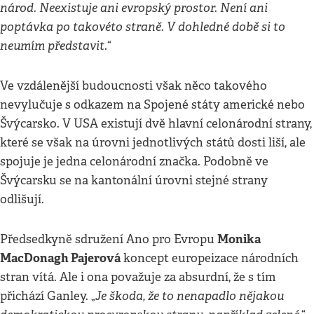
národ. Neexistuje ani evropský prostor. Není ani
poptávka po takovéto straně. V dohledné době si to
neumím představit
.“
Ve vzdálenější budoucnosti však něco takového
nevylučuje s odkazem na Spojené státy americké nebo
Švýcarsko. V USA existují dvě hlavní celonárodní strany,
které se však na úrovni jednotlivých států dosti liší, ale
spojuje je jedna celonárodní značka. Podobně ve
Švýcarsku se na kantonální úrovni stejné strany
odlišují.
Monika
Předsedkyně sdružení Ano pro Evropu
MacDonagh Pajerová
koncept europeizace národních
stran vítá. Ale i ona považuje za absurdní, že s tím
Je škoda, že to nenapadlo nějakou
přichází Ganley. „