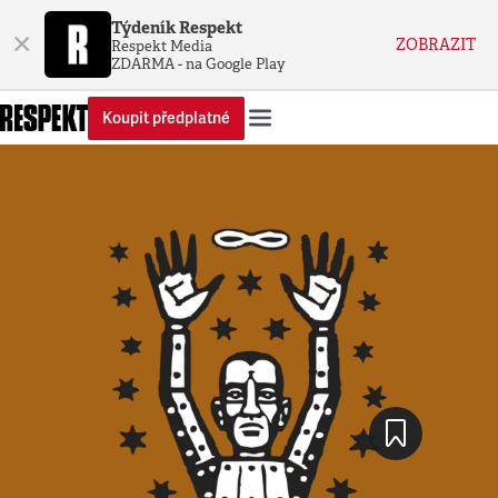
Týdeník Respekt
×
ZOBRAZIT
Respekt Media
ZDARMA - na Google Play
Koupit předplatné