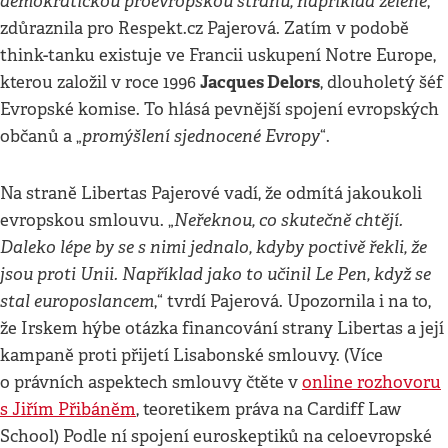
demokratickou proevropskou stranu, například zelené
,“
zdůraznila pro Respekt.cz Pajerová. Zatím v podobě
think-tanku existuje ve Francii uskupení Notre Europe,
Jacques Delors
kterou založil v roce 1996
, dlouholetý šéf
Evropské komise. To hlásá pevnější spojení evropských
promýšlení sjednocené Evropy
občanů a „
“.
Na straně Libertas Pajerové vadí, že odmítá jakoukoli
Neřeknou, co skutečně chtějí.
evropskou smlouvu. „
Daleko lépe by se s nimi jednalo, kdyby poctivě řekli, že
jsou proti Unii. Například jako to učinil Le Pen, když se
stal europoslancem
,“ tvrdí Pajerová. Upozornila i na to,
že Irskem hýbe otázka financování strany Libertas a její
kampaně proti přijetí Lisabonské smlouvy. (Více
o právních aspektech smlouvy čtěte v
online rozhovoru
s Jiřím Přibáněm
, teoretikem práva na Cardiff Law
School) Podle ní spojení euroskeptiků na celoevropské