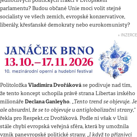
jednotlivých politických frakcí v Evropském
parlamentu? Budou občané Unie moci volit stejné
socialisty ve všech zemích, evropské konzervativce,
liberály, křesťanské demokraty nebo eurokomunisty?
↓ INZERCE
Vladimíra Dvořáková
Politoložka
se podivuje nad tím,
že tento koncept uchopila právě strana Libertas irského
Declana Ganleyho
Tento trend se objevuje. Je
milionáře
. „
ale absurdní, že se to objevuje u antiglobalizační strany
,“
řekla pro Respekt.cz Dvořáková. Podle ní však v Unii
stále chybí evropská veřejná sféra, která by umožnila
I když to příznivci
vznik panevropské politické strany. „