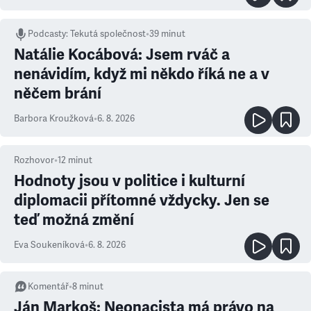
Podcasty
:
Tekutá společnost
•
39 minut
Natálie Kocábová: Jsem rváč a
nenávidím, když mi někdo říká ne a v
něčem brání
Barbora Kroužková
•
6. 8. 2026
Rozhovor
•
12
minut
Hodnoty jsou v politice i kulturní
diplomacii přítomné vždycky. Jen se
teď možná změní
Eva Soukeníková
•
6. 8. 2026
Komentář
•
8
minut
Ján Markoš: Neonacista má právo na