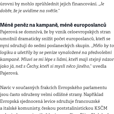
Je
úrovni by mohlo zprůhlednit jejich financování. „
dobře, že je uvidíme na světle
.“
Méně peněz na kampaně, méně europoslanců
Pajerová se domnívá, že by vznik celoevropských stran
umožnil dramaticky snížit počet europoslanců, kteří se
Mělo by to
nyní sdružují do sedmi poslaneckých skupin. „
logiku a ušetřily by se peníze vynaložené na předvolební
kampaně. Mluví se mi lépe s lidmi, kteří mají stejný názor
jako já, než s Čechy, kteří si myslí něco jiného
,“ uvedla
Pajerová.
Navíc v současných frakcích Evropského parlamentu
jsou často sdruženy velmi odlišné strany. Například
Evropská sjednocená levice sdružuje francouzské
a italské komunisty, českou poststalinistickou KSČM