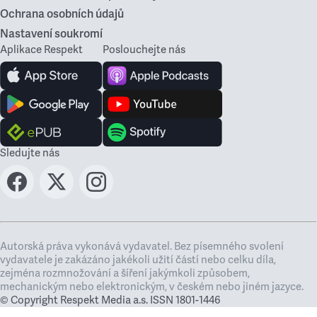
Ochrana osobních údajů
Nastavení soukromí
Aplikace Respekt
Poslouchejte nás
Sledujte nás
Autorská práva vykonává vydavatel. Bez písemného svolení
vydavatele je zakázáno jakékoli užití částí nebo celku díla,
zejména rozmnožování a šíření jakýmkoli způsobem,
mechanickým nebo elektronickým, v českém nebo jiném jazyce.
© Copyright Respekt Media a.s. ISSN 1801-1446