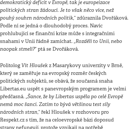
demokratický deficit v Evropě, tak je europeizace
politických stran žádoucí. Je to však něco více, než
pouhý souhrn národních politik
,“ zdůraznila Dvořáková.
Podle ní se jedná o dlouhodobý proces. Navíc
prohlubující se finanční krize může s integračními
Rozdělí to Unii, nebo
snahami v Unii řádně zamíchat. „
naopak stmelí?
“ ptá se Dvořáková.
Vít Hloušek
Politolog
z Masarykovy univerzity v Brně,
který se zaměřuje na evropský rozměr českých
politických subjektů, se obává, že současná snaha
Libertas.eu uspět s panevropským programem je velmi
Šance, že by Libertas uspěla po celé Evropě
předčasná. „
nemá moc šanci. Zatím to bývá většinou test síly
národních stran
,“ řekl Hloušek v rozhovoru pro
Respekt.cz s tím, že na celoevropské bázi doposud
strany nefungují, protože vznikají na potřebě