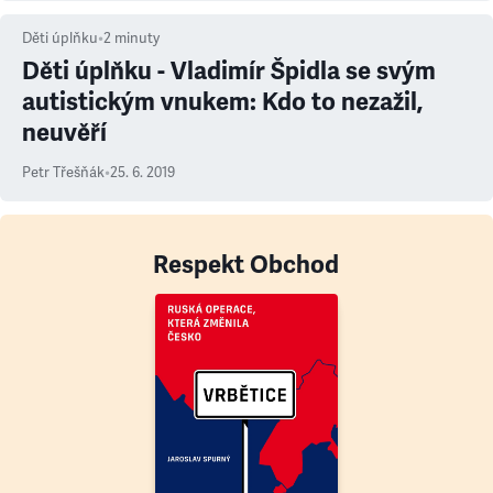
Děti úplňku
•
2
minuty
Děti úplňku - Vladimír Špidla se svým
autistickým vnukem: Kdo to nezažil,
neuvěří
Petr Třešňák
•
25. 6. 2019
Respekt Obchod