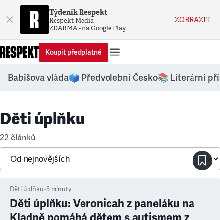
Týdeník Respekt
×
ZOBRAZIT
Respekt Media
ZDARMA - na Google Play
Koupit předplatné
Babišova vláda
🗳️ Předvolební Česko
📚 Literární př
Děti úplňku
22 článků
Děti úplňku
•
3
minuty
Děti úplňku: Veronicah z paneláku na
Kladně pomáhá dětem s autismem z