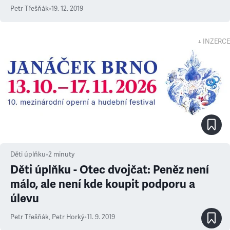
Petr Třešňák
•
19. 12. 2019
↓ INZERCE
Děti úplňku
•
2
minuty
Děti úplňku - Otec dvojčat: Peněz není
málo, ale není kde koupit podporu a
úlevu
Petr Třešňák
,
Petr Horký
•
11. 9. 2019