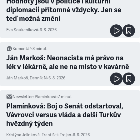
Hodnoty jsou v politice i kulturní
diplomacii přítomné vždycky. Jen se
teď možná změní
Eva Soukeníková
•
6. 8. 2026
Komentář
•
8
minut
Ján Markoš: Neonacista má právo na
lék v lékárně, ale ne na místo v kavárně
Ján Markoš
,
Denník N
•
6. 8. 2026
Newsletter
:
Plamínková
•
7
minut
Plamínková: Boj o Senát odstartoval,
Vávrovci versus vláda a další Turkův
hvězdný týden
Kristýna Jelínková
,
František Trojan
•
6. 8. 2026