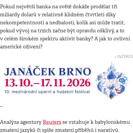
Pokud největší banka na světě dokáže prodělat tři
miliardy dolarů v relativně klidném čtvrtletí díky
nekompetentnosti a nedbalosti, kolik asi může tratit,
pokud vývoj na trzích začne být opravdu ošklivý, a to
v celém širokém spektru aktivit banky? A jak to ovlivní
americké oživení?
↓ INZERCE
…
Analýza agentury
Reuters
se vztahuje k babylonskému
zmatení jazyků či spíše zmatení příběhů i narativů.