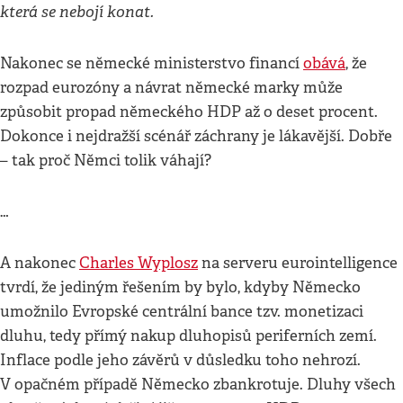
která se nebojí konat.
Nakonec se německé ministerstvo financí
obává
, že
rozpad eurozóny a návrat německé marky může
způsobit propad německého HDP až o deset procent.
Dokonce i nejdražší scénář záchrany je lákavější. Dobře
– tak proč Němci tolik váhají?
…
A nakonec
Charles Wyplosz
na serveru eurointelligence
tvrdí, že jediným řešením by bylo, kdyby Německo
umožnilo Evropské centrální bance tzv. monetizaci
dluhu, tedy přímý nakup dluhopisů periferních zemí.
Inflace podle jeho závěrů v důsledku toho nehrozí.
V opačném případě Německo zbankrotuje. Dluhy všech