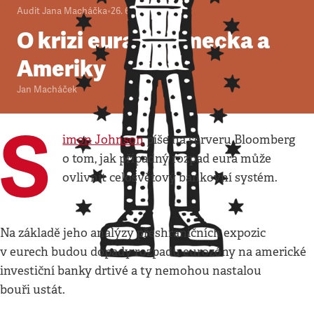
Audit Jana Macháčka
•
26. 6. 2012
•
4
minuty
O krizi eura z Německa a
Ameriky
Jan Macháček
S
imon Johnson
píše na serveru Bloomberg
o tom, jak případný rozpad eura může
ovlivnit celosvětový bankovní systém.
Na základě jeho analýzy přeshraničních expozic
v eurech budou dopady rozpadu eurozóny na americké
investiční banky drtivé a ty nemohou nastalou
bouři ustát.