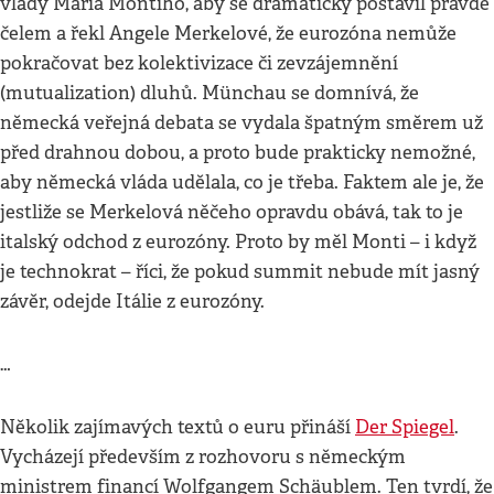
vlády Maria Montiho, aby se dramaticky postavil pravdě
čelem a řekl Angele Merkelové, že eurozóna nemůže
pokračovat bez kolektivizace či zevzájemnění
(mutualization) dluhů. Münchau se domnívá, že
německá veřejná debata se vydala špatným směrem už
před drahnou dobou, a proto bude prakticky nemožné,
aby německá vláda udělala, co je třeba. Faktem ale je, že
jestliže se Merkelová něčeho opravdu obává, tak to je
italský odchod z eurozóny. Proto by měl Monti – i když
je technokrat – říci, že pokud summit nebude mít jasný
závěr, odejde Itálie z eurozóny.
…
Několik zajímavých textů o euru přináší
Der Spiegel
.
Vycházejí především z rozhovoru s německým
ministrem financí Wolfgangem Schäublem. Ten tvrdí, že