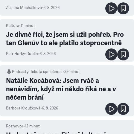
Zuzana Machálková
•
6. 8. 2026
Kultura
•
11
minut
Je divné říci, že jsem si užil pohřeb. Pro
ten Glenův to ale platilo stoprocentně
Petr Horký
•
Dublin
•
6. 8. 2026
Podcasty
:
Tekutá společnost
•
39 minut
Natálie Kocábová: Jsem rváč a
nenávidím, když mi někdo říká ne a v
něčem brání
Barbora Kroužková
•
6. 8. 2026
Rozhovor
•
12
minut