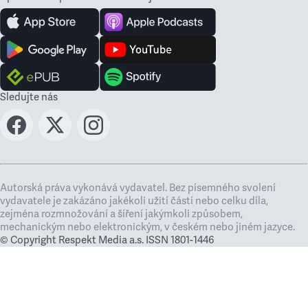
Sledujte nás
Autorská práva vykonává vydavatel. Bez písemného svolení
vydavatele je zakázáno jakékoli užití částí nebo celku díla,
zejména rozmnožování a šíření jakýmkoli způsobem,
mechanickým nebo elektronickým, v českém nebo jiném jazyce.
© Copyright Respekt Media a.s. ISSN 1801-1446