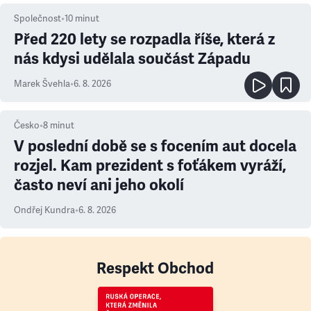
Společnost
•
10
minut
Před 220 lety se rozpadla říše, která z
nás kdysi udělala součást Západu
Marek Švehla
•
6. 8. 2026
Česko
•
8
minut
V poslední době se s focením aut docela
rozjel. Kam prezident s foťákem vyráží,
často neví ani jeho okolí
Ondřej Kundra
•
6. 8. 2026
Respekt Obchod