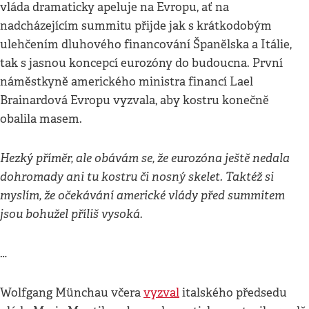
vláda dramaticky apeluje na Evropu, ať na
nadcházejícím summitu přijde jak s krátkodobým
ulehčením dluhového financování Španělska a Itálie,
tak s jasnou koncepcí eurozóny do budoucna. První
náměstkyně amerického ministra financí Lael
Brainardová Evropu vyzvala, aby kostru konečně
obalila masem.
Hezký příměr, ale obávám se, že eurozóna ještě nedala
dohromady ani tu kostru či nosný skelet. Taktéž si
myslím, že očekávání americké vlády před summitem
jsou bohužel příliš vysoká.
…
Wolfgang Münchau včera
vyzval
italského předsedu