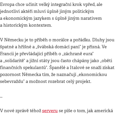
Evropa chce učinit velký integrační krok vpřed, ale
jednotliví aktéři mluví úplně jiným politickým
a ekonomickým jazykem s úplně jiným narativem
a historickým kontextem.
V Německu je to příběh o morálce a pořádku. Dluhy jsou
špatné a hříšné a „švábská domácí paní“ je přísná. Ve
Francii je převládající příběh o „záchraně eura“
a „solidaritě“ a jižní státy jsou často chápány jako „oběti
finančních spekulantů“. Španělé a Italové se snaží získat
pozornost Německa tím, že naznačují „ekonomickou
sebevraždu“ a možnost rozebrat celý projekt.
…
V nové zprávě téhož
serveru
se píše o tom, jak americká