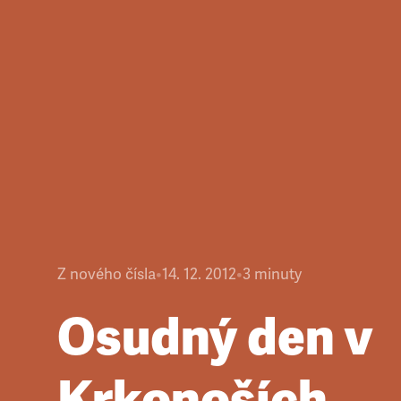
Z nového čísla
•
14. 12. 2012
•
3
minuty
Osudný den v
Krkonoších