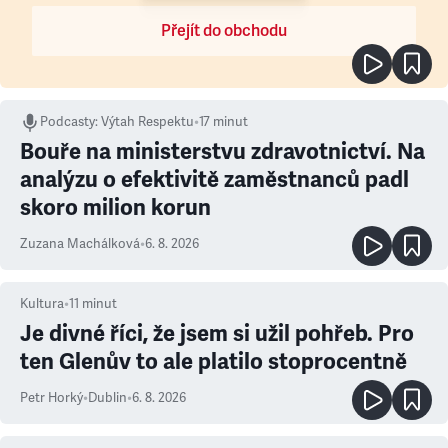
Přejít do obchodu
Podcasty
:
Výtah Respektu
•
17 minut
Bouře na ministerstvu zdravotnictví. Na
analýzu o efektivitě zaměstnanců padl
skoro milion korun
Zuzana Machálková
•
6. 8. 2026
Kultura
•
11
minut
Je divné říci, že jsem si užil pohřeb. Pro
ten Glenův to ale platilo stoprocentně
Petr Horký
•
Dublin
•
6. 8. 2026