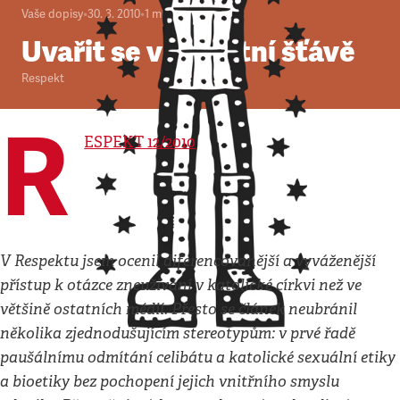
Vaše dopisy
•
30. 3. 2010
•
1
minuta
Uvařit se ve vlastní šťávě
Respekt
R
ESPEKT 12/2010
V Respektu jsem ocenil diferencovanější a vyváženější
přístup k otázce zneužívání v katolické církvi než ve
většině ostatních médií. Přesto se článek neubránil
několika zjednodušujícím stereotypům: v prvé řadě
paušálnímu odmítání celibátu a katolické sexuální etiky
a bioetiky bez pochopení jejich vnitřního smyslu