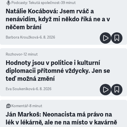
Podcasty
:
Tekutá společnost
•
39 minut
Natálie Kocábová: Jsem rváč a
nenávidím, když mi někdo říká ne a v
něčem brání
Barbora Kroužková
•
6. 8. 2026
Rozhovor
•
12
minut
Hodnoty jsou v politice i kulturní
diplomacii přítomné vždycky. Jen se
teď možná změní
Eva Soukeníková
•
6. 8. 2026
Komentář
•
8
minut
Ján Markoš: Neonacista má právo na
lék v lékárně, ale ne na místo v kavárně