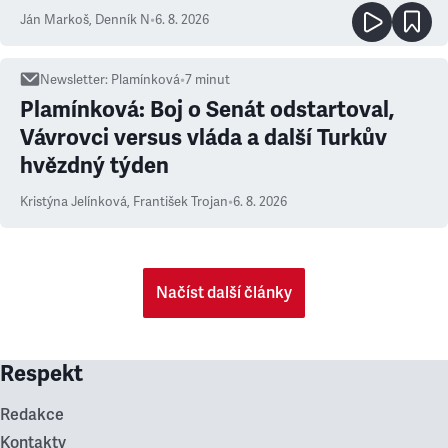
Ján Markoš
,
Denník N
•
6. 8. 2026
Newsletter
:
Plamínková
•
7
minut
Plamínková: Boj o Senát odstartoval,
Vávrovci versus vláda a další Turkův
hvězdný týden
Kristýna Jelínková
,
František Trojan
•
6. 8. 2026
Načíst další články
Respekt
Redakce
Kontakty