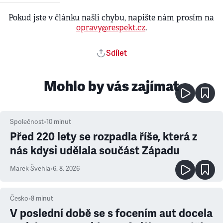
Pokud jste v článku našli chybu, napište nám prosím na
opravy@respekt.cz
.
Sdílet
Mohlo by vás zajímat
Společnost
•
10
minut
Před 220 lety se rozpadla říše, která z
nás kdysi udělala součást Západu
Marek Švehla
•
6. 8. 2026
Česko
•
8
minut
V poslední době se s focením aut docela