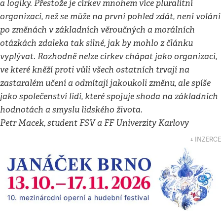
a logiky. Přestože je církev mnohem více pluralitní
organizací, než se může na první pohled zdát, není volání
po změnách v základních věroučných a morálních
otázkách zdaleka tak silné, jak by mohlo z článku
vyplývat. Rozhodně nelze církev chápat jako organizaci,
ve které kněží proti vůli všech ostatních trvají na
zastaralém učení a odmítají jakoukoli změnu, ale spíše
jako společenství lidí, které spojuje shoda na základních
hodnotách a smyslu lidského života.
Petr Macek, student FSV a FF Univerzity Karlovy
↓ INZERCE