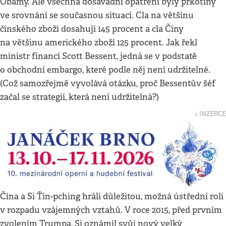
Obamy. Ale všechna dosavadní opatření byly prkotiny
ve srovnání se současnou situací. Cla na většinu
čínského zboží dosahují 145 procent a cla Číny
na většinu amerického zboží 125 procent. Jak řekl
ministr financí Scott Bessent, jedná se v podstatě
o obchodní embargo, které podle něj není udržitelné.
(Což samozřejmě vyvolává otázku, proč Bessentův šéf
začal se strategií, která není udržitelná?)
↓ INZERCE
Čína a Si Ťin-pching hráli důležitou, možná ústřední roli
v rozpadu vzájemných vztahů. V roce 2015, před prvním
zvolením Trumpa, Si oznámil svůj nový velký