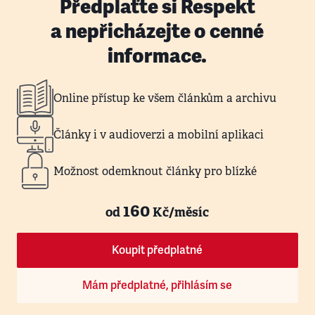
Předplaťte si Respekt
a nepřicházejte o cenné
informace.
Online přístup ke všem článkům a archivu
Články i v audioverzi a mobilní aplikaci
Možnost odemknout články pro blízké
160
od
Kč/měsíc
Koupit předplatné
Mám předplatné, přihlásím se