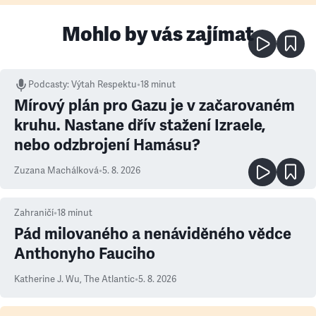
Mohlo by vás zajímat
Podcasty
:
Výtah Respektu
•
18 minut
Mírový plán pro Gazu je v začarovaném
kruhu. Nastane dřív stažení Izraele,
nebo odzbrojení Hamásu?
Zuzana Machálková
•
5. 8. 2026
Zahraničí
•
18
minut
Pád milovaného a nenáviděného vědce
Anthonyho Fauciho
Katherine J. Wu
,
The Atlantic
•
5. 8. 2026