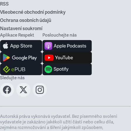
RSS
Všeobecné obchodní podmínky
Ochrana osobních údajů
Nastavení soukromí
Aplikace Respekt
Poslouchejte nás
Sledujte nás
Autorská práva vykonává vydavatel. Bez písemného svolení
vydavatele je zakázáno jakékoli užití částí nebo celku díla,
zejména rozmnožování a šíření jakýmkoli způsobem,