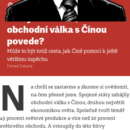
Komentář
•
4. 5. 2025
•
5
minut
Domyslel někdo, kam
obchodní válka s Čínou
povede?
Může to být totiž cesta, jak Číně pomoci k ještě
většímu úspěchu
Fareed Zakaria
N
a chvíli se zastavme a zkusme si uvědomit,
na čem přesně jsme. Spojené státy zahájily
obchodní válku s Čínou, druhou největší
ekonomikou světa. Společně tvoří téměř
45 procent světové produkce a více než 20 procent
světového obchodu. A vstoupily do této bitvy