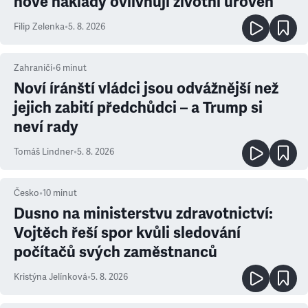
nové náklady ovlivňují životní úroveň
Filip Zelenka
•
5. 8. 2026
Zahraničí
•
6
minut
Noví íránští vládci jsou odvážnější než
jejich zabití předchůdci – a Trump si
neví rady
Tomáš Lindner
•
5. 8. 2026
Česko
•
10
minut
Dusno na ministerstvu zdravotnictví:
Vojtěch řeší spor kvůli sledování
počítačů svých zaměstnanců
Kristýna Jelínková
•
5. 8. 2026