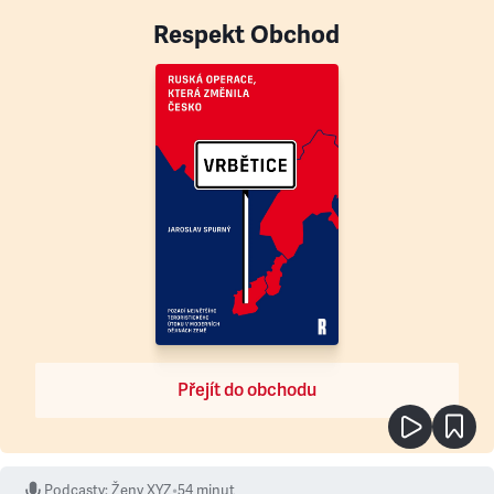
Respekt Obchod
Přejít do obchodu
Podcasty
:
Ženy XYZ
•
54 minut