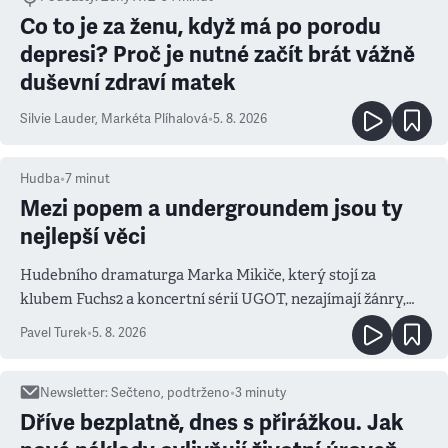
Co to je za ženu, když má po porodu
depresi? Proč je nutné začít brát vážně
duševní zdraví matek
Silvie Lauder
,
Markéta Plíhalová
•
5. 8. 2026
Hudba
•
7
minut
Mezi popem a undergroundem jsou ty
nejlepší věci
Hudebního dramaturga Marka Mikiče, který stojí za
klubem Fuchs2 a koncertní sérií UGOT, nezajímají žánry,
ale atmosféra
Pavel Turek
•
5. 8. 2026
Newsletter
:
Sečteno, podtrženo
•
3
minuty
Dříve bezplatně, dnes s přirážkou. Jak