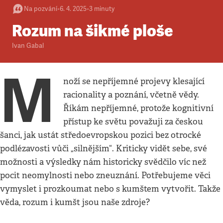
Na pozvání
•
6. 4. 2025
•
3
minuty
Rozum na šikmé ploše
Ivan Gabal
M
noží se nepříjemné projevy klesající
racionality a poznání, včetně vědy.
Říkám nepříjemné, protože kognitivní
přístup ke světu považuji za českou
šanci, jak ustát středoevropskou pozici bez otrocké
podlézavosti vůči „silnějším“. Kriticky vidět sebe, své
možnosti a výsledky nám historicky svědčilo víc než
pocit neomylnosti nebo zneuznání. Potřebujeme věci
vymyslet i prozkoumat nebo s kumštem vytvořit. Takže
věda, rozum i kumšt jsou naše zdroje?