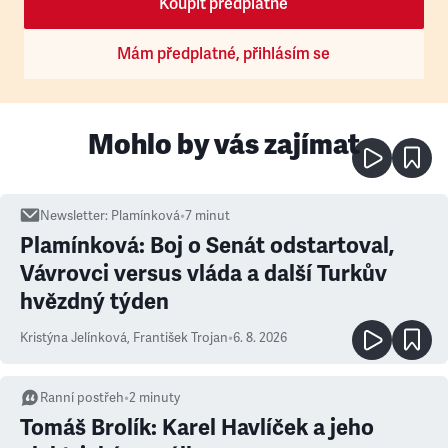
Koupit předplatné
Mám předplatné, přihlásím se
Mohlo by vás zajímat
Newsletter
:
Plamínková
•
7
minut
Plamínková: Boj o Senát odstartoval,
Vávrovci versus vláda a další Turkův
hvězdný týden
Kristýna Jelínková
,
František Trojan
•
6. 8. 2026
Ranní postřeh
•
2
minuty
Tomáš Brolík: Karel Havlíček a jeho