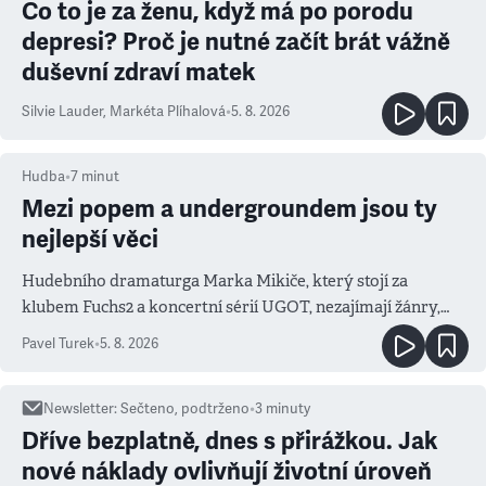
Co to je za ženu, když má po porodu
depresi? Proč je nutné začít brát vážně
duševní zdraví matek
Silvie Lauder
,
Markéta Plíhalová
•
5. 8. 2026
Hudba
•
7
minut
Mezi popem a undergroundem jsou ty
nejlepší věci
Hudebního dramaturga Marka Mikiče, který stojí za
klubem Fuchs2 a koncertní sérií UGOT, nezajímají žánry,
ale atmosféra
Pavel Turek
•
5. 8. 2026
Newsletter
:
Sečteno, podtrženo
•
3
minuty
Dříve bezplatně, dnes s přirážkou. Jak
nové náklady ovlivňují životní úroveň