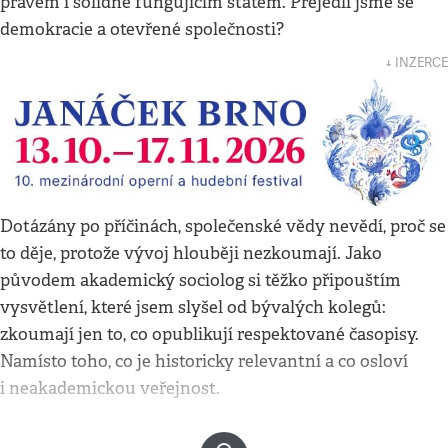
právem i solidně fungujícím státem. Přejedli jsme se
demokracie a otevřené společnosti?
↓ INZERCE
Dotázány po příčinách, společenské vědy nevědí, proč se
to děje, protože vývoj hlouběji nezkoumají. Jako
původem akademický sociolog si těžko připouštím
vysvětlení, které jsem slyšel od bývalých kolegů:
zkoumají jen to, co opublikují respektované časopisy.
Namísto toho, co je historicky relevantní a co osloví
i neakademickou veřejnost.