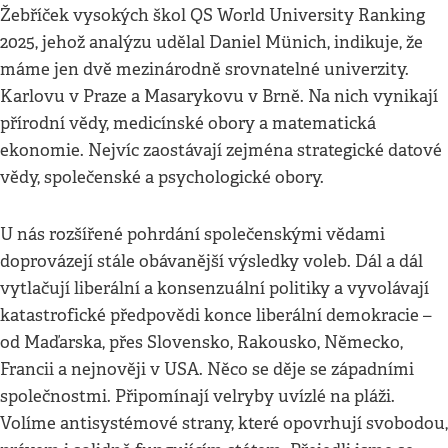
Žebříček vysokých škol QS World University Ranking
2025, jehož analýzu udělal Daniel Münich, indikuje, že
máme jen dvě mezinárodně srovnatelné univerzity.
Karlovu v Praze a Masarykovu v Brně. Na nich vynikají
přírodní vědy, medicínské obory a matematická
ekonomie. Nejvíc zaostávají zejména strategické datové
vědy, společenské a psychologické obory.
U nás rozšířené pohrdání společenskými vědami
doprovázejí stále obávanější výsledky voleb. Dál a dál
vytlačují liberální a konsenzuální politiky a vyvolávají
katastrofické předpovědi konce liberální demokracie –
od Maďarska, přes Slovensko, Rakousko, Německo,
Francii a nejnověji v USA. Něco se děje se západními
společnostmi. Připomínají velryby uvízlé na pláži.
Volíme antisystémové strany, které opovrhují svobodou,