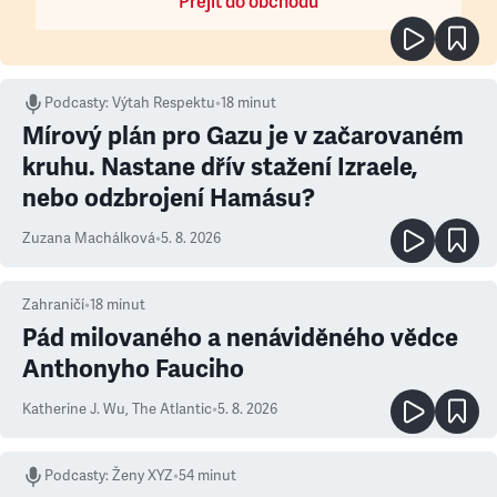
Přejít do obchodu
Podcasty
:
Výtah Respektu
•
18 minut
Mírový plán pro Gazu je v začarovaném
kruhu. Nastane dřív stažení Izraele,
nebo odzbrojení Hamásu?
Zuzana Machálková
•
5. 8. 2026
Zahraničí
•
18
minut
Pád milovaného a nenáviděného vědce
Anthonyho Fauciho
Katherine J. Wu
,
The Atlantic
•
5. 8. 2026
Podcasty
:
Ženy XYZ
•
54 minut