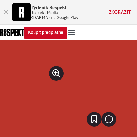
Týdeník Respekt
×
ZOBRAZIT
Respekt Media
ZDARMA - na Google Play
Koupit předplatné