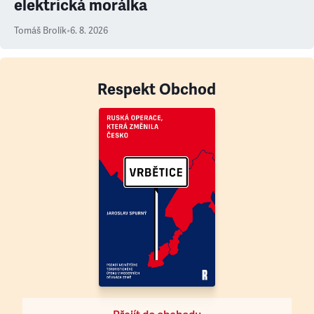
elektrická morálka
Tomáš Brolík
•
6. 8. 2026
Respekt Obchod