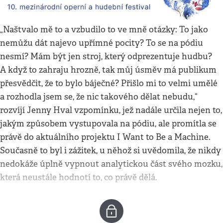
„Naštvalo mě to a vzbudilo to ve mně otázky: To jako
nemůžu dát najevo upřímné pocity? To se na pódiu
nesmí? Mám být jen stroj, který odprezentuje hudbu?
A když to zahraju hrozně, tak můj úsměv má publikum
přesvědčit, že to bylo báječné? Přišlo mi to velmi umělé
a rozhodla jsem se, že nic takového dělat nebudu,“
rozvíjí Jenny Hval vzpomínku, jež nadále určila nejen to,
jakým způsobem vystupovala na pódiu, ale promítla se
právě do aktuálního projektu I Want to Be a Machine.
Současně to byl i zážitek, u něhož si uvědomila, že nikdy
nedokáže úplně vypnout analytickou část svého mozku,
která neustále hodnotí to, co právě dělá.