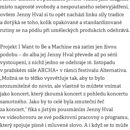
místo naprosté svobody a nespoutaného sebevyjádření,
ovšem Jenny Hval si tu opět nachází linku síly tradice
a dotýká se toho, kolik opakované a standardizované
rutiny se na pódiu při uměleckých produkcích odehrává.
Projekt I Want to Be a Machine má zatím jen živou
podobu – do alba jej Jenny Hval převede až po sérii
vystoupení, z nichž jedno se odehraje 16. listopadu
v pražském sále ARCHA+ v rámci festivalu Alternativa.
„Možná se to těžko vysvětluje tak, aby to bylo
srozumitelné do novin, ale vlastně to můžete vnímat
jako koncert, který zkoumá koncert z pohledu koncertu
samotného. Jako by to celé byla smuteční řeč
za koncert,“ říká s jistým pousmáním Jenny Hval
ve videohovoru ze své podkrovní pracovny o programu,
který spojuje písně i mluvené slovo. A i když se to může