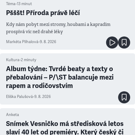
Téma
•
13
minut
Pšššt! Příroda právě léčí
Kdy nám pobyt mezi stromy, houbami a kapradím
prospívá víc než drahé léky
Markéta Plíhalová
•
9. 8. 2026
Kultura
•
2
minuty
Album týdne: Tvrdé beaty a texty o
přebalování – P/\ST balancuje mezi
rapem a rodičovstvím
Eliška Palušová
•
9. 8. 2026
Anketa
Snímek Vesničko má středisková letos
slaví 40 let od premiéry. Který český či