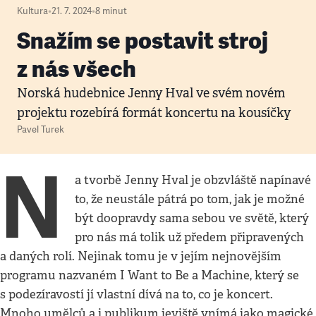
Kultura
•
21. 7. 2024
•
8
minut
Snažím se postavit stroj
z nás všech
Norská hudebnice Jenny Hval ve svém novém
projektu rozebírá formát koncertu na kousíčky
Pavel Turek
N
a tvorbě Jenny Hval je obzvláště napínavé
to, že neustále pátrá po tom, jak je možné
být doopravdy sama sebou ve světě, který
pro nás má tolik už předem připravených
a daných rolí. Nejinak tomu je v jejím nejnovějším
programu nazvaném I Want to Be a Machine, který se
s podezíravostí jí vlastní dívá na to, co je koncert.
Mnoho umělců a i publikum jeviště vnímá jako magické