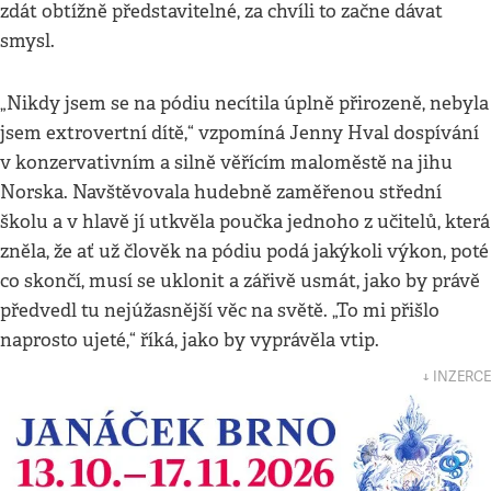
zdát obtížně představitelné, za chvíli to začne dávat
smysl.
„Nikdy jsem se na pódiu necítila úplně přirozeně, nebyla
jsem extrovertní dítě,“ vzpomíná Jenny Hval dospívání
v konzervativním a silně věřícím maloměstě na jihu
Norska. Navštěvovala hudebně zaměřenou střední
školu a v hlavě jí utkvěla poučka jednoho z učitelů, která
zněla, že ať už člověk na pódiu podá jakýkoli výkon, poté
co skončí, musí se uklonit a zářivě usmát, jako by právě
předvedl tu nejúžasnější věc na světě. „To mi přišlo
naprosto ujeté,“ říká, jako by vyprávěla vtip.
↓ INZERCE