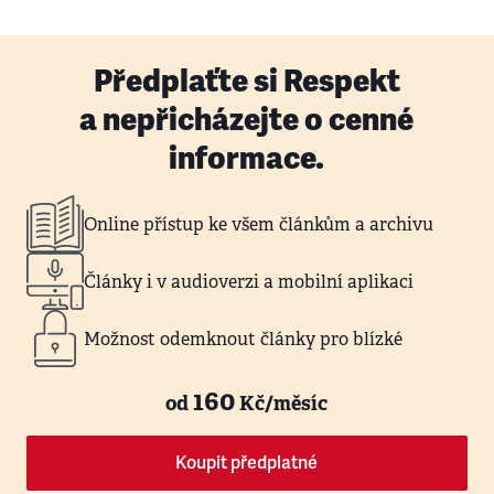
Předplaťte si Respekt
a nepřicházejte o cenné
informace.
Online přístup ke všem článkům a archivu
Články i v audioverzi a mobilní aplikaci
Možnost odemknout články pro blízké
160
od
Kč/měsíc
Koupit předplatné