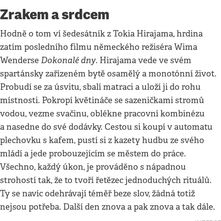
Zrakem a srdcem
Hodně o tom ví šedesátník z Tokia Hirajama, hrdina
zatím posledního filmu německého režiséra Wima
Dokonalé dny
Wenderse
. Hirajama vede ve svém
spartánsky zařízeném bytě osamělý a monotónní život.
Probudí se za úsvitu, sbalí matraci a uloží ji do rohu
místnosti. Pokropí květináče se sazeničkami stromů
vodou, vezme svačinu, oblékne pracovní kombinézu
a nasedne do své dodávky. Cestou si koupí v automatu
plechovku s kafem, pustí si z kazety hudbu ze svého
mládí a jede probouzejícím se městem do práce.
Všechno, každý úkon, je prováděno s nápadnou
strohostí tak, že to tvoří řetězec jednoduchých rituálů.
Ty se navíc odehrávají téměř beze slov, žádná totiž
nejsou potřeba. Další den znova a pak znova a tak dále.