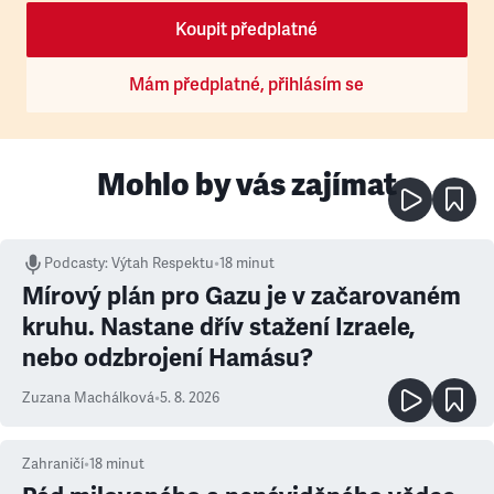
Koupit předplatné
Mám předplatné, přihlásím se
Mohlo by vás zajímat
Podcasty
:
Výtah Respektu
•
18 minut
Mírový plán pro Gazu je v začarovaném
kruhu. Nastane dřív stažení Izraele,
nebo odzbrojení Hamásu?
Zuzana Machálková
•
5. 8. 2026
Zahraničí
•
18
minut