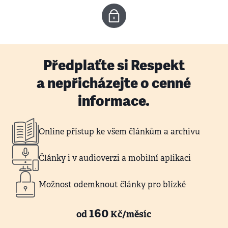
Předplaťte si Respekt
a nepřicházejte o cenné
informace.
Online přístup ke všem článkům a archivu
Články i v audioverzi a mobilní aplikaci
Možnost odemknout články pro blízké
160
od
Kč/měsíc