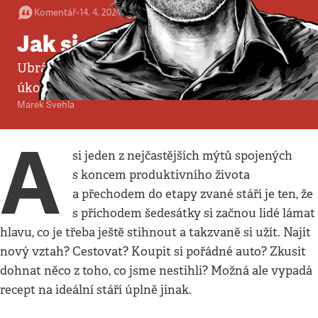
Komentář
•
14. 4. 2024
•
5
minut
Jak si užít přechod do stáří
Ubránit se balastu a umět i v nejbanálnějším
úkonu najít osobní uspokojení
Marek Švehla
A
si jeden z nejčastějších mýtů spojených
s koncem produktivního života
a přechodem do etapy zvané stáří je ten, že
s příchodem šedesátky si začnou lidé lámat
hlavu, co je třeba ještě stihnout a takzvaně si užít. Najít
nový vztah? Cestovat? Koupit si pořádné auto? Zkusit
dohnat něco z toho, co jsme nestihli? Možná ale vypadá
recept na ideální stáří úplně jinak.