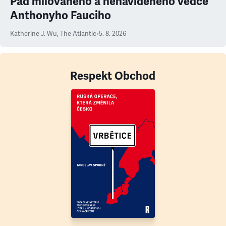
Pád milovaného a nenáviděného vědce
Anthonyho Fauciho
Katherine J. Wu
,
The Atlantic
•
5. 8. 2026
Respekt Obchod