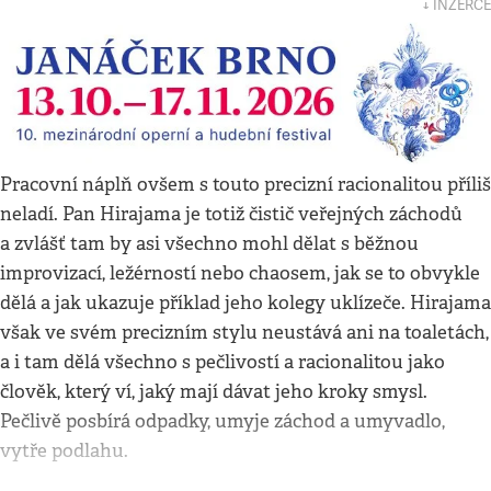
↓ INZERCE
Pracovní náplň ovšem s touto precizní racionalitou příliš
neladí. Pan Hirajama je totiž čistič veřejných záchodů
a zvlášť tam by asi všechno mohl dělat s běžnou
improvizací, ležérností nebo chaosem, jak se to obvykle
dělá a jak ukazuje příklad jeho kolegy uklízeče. Hirajama
však ve svém precizním stylu neustává ani na toaletách,
a i tam dělá všechno s pečlivostí a racionalitou jako
člověk, který ví, jaký mají dávat jeho kroky smysl.
Pečlivě posbírá odpadky, umyje záchod a umyvadlo,
vytře podlahu.