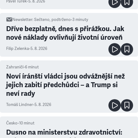
Pavel Turek
•
5. 8. 2026
Newsletter
:
Sečteno, podtrženo
•
3
minuty
Dříve bezplatně, dnes s přirážkou. Jak
nové náklady ovlivňují životní úroveň
Filip Zelenka
•
5. 8. 2026
Zahraničí
•
6
minut
Noví íránští vládci jsou odvážnější než
jejich zabití předchůdci – a Trump si
neví rady
Tomáš Lindner
•
5. 8. 2026
Česko
•
10
minut
Dusno na ministerstvu zdravotnictví: