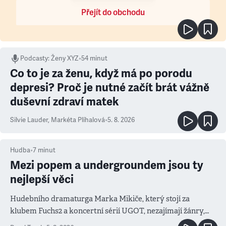
Přejít do obchodu
Podcasty
:
Ženy XYZ
•
54 minut
Co to je za ženu, když má po porodu
depresi? Proč je nutné začít brát vážně
duševní zdraví matek
Silvie Lauder
,
Markéta Plíhalová
•
5. 8. 2026
Hudba
•
7
minut
Mezi popem a undergroundem jsou ty
nejlepší věci
Hudebního dramaturga Marka Mikiče, který stojí za
klubem Fuchs2 a koncertní sérií UGOT, nezajímají žánry,
ale atmosféra