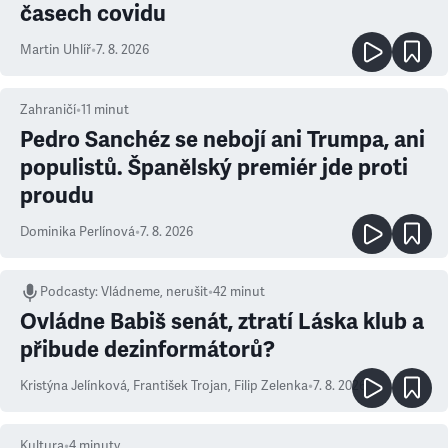
časech covidu
Martin Uhlíř
•
7. 8. 2026
Zahraničí
•
11
minut
Pedro Sanchéz se nebojí ani Trumpa, ani
populistů. Španělský premiér jde proti
proudu
Dominika Perlínová
•
7. 8. 2026
Podcasty
:
Vládneme, nerušit
•
42 minut
Ovládne Babiš senát, ztratí Láska klub a
přibude dezinformátorů?
Kristýna Jelínková
,
František Trojan
,
Filip Zelenka
•
7. 8. 2026
Kultura
•
4
minuty