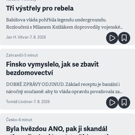
Tři výstřely pro rebela
Babišova vláda pohřbila legendu undergroundu.
Rozloučení s Milanem Knížákem doprovodily vojenské
salvy i kritika pokrokářů
Jan H. Vitvar
•
7. 8. 2026
Zahraničí
•
5
minut
Finsko vymyslelo, jak se zbavit
bezdomovectví
DOBRÉ ZPRÁVY ODJINUD. Základ receptu je banální i
náročný současně: aby to vláda opravdu považovala za
prioritu
Tomáš Lindner
•
7. 8. 2026
Česko
•
6
minut
Byla hvězdou ANO, pak ji skandál