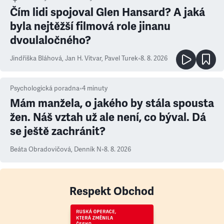
Čím lidi spojoval Glen Hansard? A jaká
byla nejtěžší filmová role jinanu
dvoulaločného?
Jindřiška Bláhová
,
Jan H. Vitvar
,
Pavel Turek
•
8. 8. 2026
Psychologická poradna
•
4
minuty
Mám manžela, o jakého by stála spousta
žen. Náš vztah už ale není, co býval. Dá
se ještě zachránit?
Beáta Obradovičová
,
Denník N
•
8. 8. 2026
Respekt Obchod