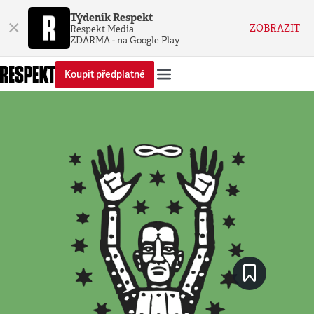
Týdeník Respekt
×
ZOBRAZIT
Respekt Media
ZDARMA - na Google Play
Koupit předplatné