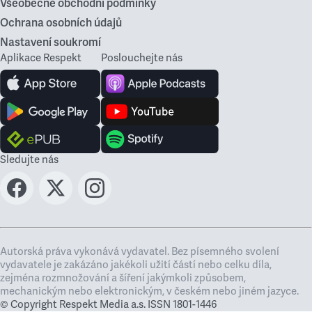
Všeobecné obchodní podmínky
Ochrana osobních údajů
Nastavení soukromí
Aplikace Respekt
Poslouchejte nás
Sledujte nás
Autorská práva vykonává vydavatel. Bez písemného svolení
vydavatele je zakázáno jakékoli užití částí nebo celku díla,
zejména rozmnožování a šíření jakýmkoli způsobem,
mechanickým nebo elektronickým, v českém nebo jiném jazyce.
© Copyright Respekt Media a.s. ISSN 1801-1446