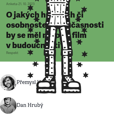
Anketa
•
21. 10. 2023
O jakých hrdinech či
osobnostech současnosti
by se měl natočit film
v budoucnosti?
Respekt
Přemysl Houda
Dan Hrubý