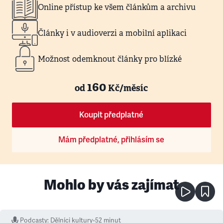
Online přístup ke všem článkům a archivu
Články i v audioverzi a mobilní aplikaci
Možnost odemknout články pro blízké
160
od
Kč/měsíc
Koupit předplatné
Mám předplatné, přihlásím se
Mohlo by vás zajímat
Podcasty
:
Dělníci kultury
•
52 minut