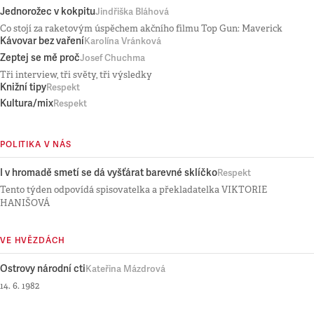
Jednorožec v kokpitu
Jindřiška Bláhová
Co stojí za raketovým úspěchem akčního filmu Top Gun: Maverick
Kávovar bez vaření
Karolína Vránková
Zeptej se mě proč
Josef Chuchma
Tři interview, tři světy, tři výsledky
Knižní tipy
Respekt
Kultura/mix
Respekt
POLITIKA V NÁS
I v hromadě smetí se dá vyšťárat barevné sklíčko
Respekt
Tento týden odpovídá spisovatelka a překladatelka VIKTORIE
HANIŠOVÁ
VE HVĚZDÁCH
Ostrovy národní cti
Kateřina Mázdrová
14. 6. 1982