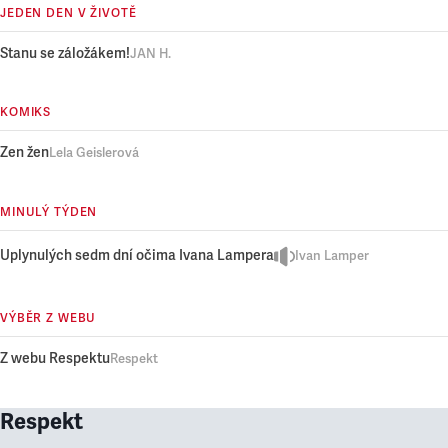
JEDEN DEN V ŽIVOTĚ
Stanu se záložákem!
JAN H.
KOMIKS
Zen žen
Lela Geislerová
MINULÝ TÝDEN
Uplynulých sedm dní očima Ivana Lampera
Ivan Lamper
VÝBĚR Z WEBU
Z webu Respektu
Respekt
Respekt