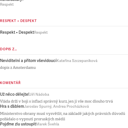
Respekt
RESPEKT • DESPEKT
Respekt • Despekt
Respekt
DOPIS Z…
Neviditelní a přitom vševidoucí
Kateřina Szczepaniková
dopis z Amsterdamu
KOMENTÁŘ
Už něco dělejte!
Jiří Nádoba
Vláda drží v boji s inflací správný kurz, jen jí vše moc dlouho trvá
Hra s ďáblem
Jaroslav Spurný, Andrea Procházková
Ministerstvo obrany musí vysvětlit, na základě jakých právních důvodů
požádalo o vypnutí proruských médií
Pojďme zlu ustoupit
Marek Švehla