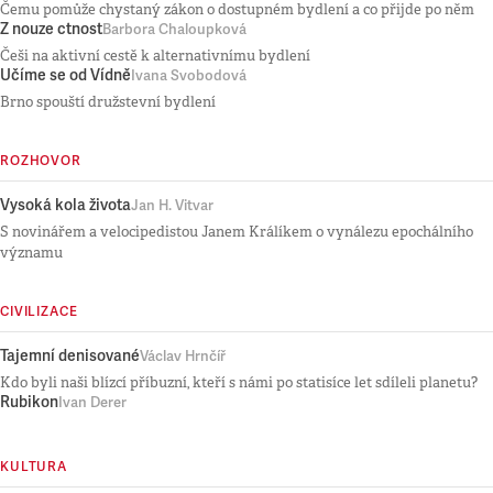
Čemu pomůže chystaný zákon o dostupném bydlení a co přijde po něm
Z nouze ctnost
Barbora Chaloupková
Češi na aktivní cestě k alternativnímu bydlení
Učíme se od Vídně
Ivana Svobodová
Brno spouští družstevní bydlení
ROZHOVOR
Vysoká kola života
Jan H. Vitvar
S novinářem a velocipedistou Janem Králíkem o vynálezu epochálního
významu
CIVILIZACE
Tajemní denisované
Václav Hrnčíř
Kdo byli naši blízcí příbuzní, kteří s námi po statisíce let sdíleli planetu?
Rubikon
Ivan Derer
KULTURA