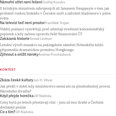
Námořní střet není řešení
Ondřej Kundra
S britským ministrem ozbrojených sil Jamesem Heappeym o tom, jak
prolomit ruskou blokádu v Černém moři a zabránit hladomoru v půlce
světa
Na televizi teď není prostor
František Trojan
Vládní poslanci vysvětlují, proč odmítají zvednout koncesionářský
poplatek a kdy začnou opravdu řešit financování ČT
Zakázaná historie
Tomáš Lindner
Letošní výročí masakru na pekingském náměstí Nebeského klidu
připomnělo dramatickou proměnu Hongkongu
Zjihnout a snížit nároky
Andrea Procházková
KONTEXT
Zkáza české kultury
Jan H. Vitvar
Jak přežít v době, kdy ministerstvo nemá ani na plnohodnotný provoz
Národního divadla?
Když přejde horečka
Jiří Nádoba
Ceny bytů po letech přestávají růst – jsou už moc drahé a Čechům
docházejí peníze
Co s tím?
Jiří Nádoba