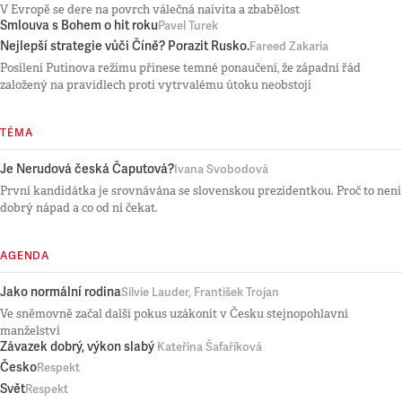
V Evropě se dere na povrch válečná naivita a zbabělost
Smlouva s Bohem o hit roku
Pavel Turek
Nejlepší strategie vůči Číně? Porazit Rusko.
Fareed Zakaria
Posílení Putinova režimu přinese temné ponaučení, že západní řád
založený na pravidlech proti vytrvalému útoku neobstojí
TÉMA
Je Nerudová česká Čaputová?
Ivana Svobodová
První kandidátka je srovnávána se slovenskou prezidentkou. Proč to není
dobrý nápad a co od ní čekat.
AGENDA
Jako normální rodina
Silvie Lauder, František Trojan
Ve sněmovně začal další pokus uzákonit v Česku stejnopohlavní
manželství
Závazek dobrý, výkon slabý
Kateřina Šafaříková
Česko
Respekt
Svět
Respekt