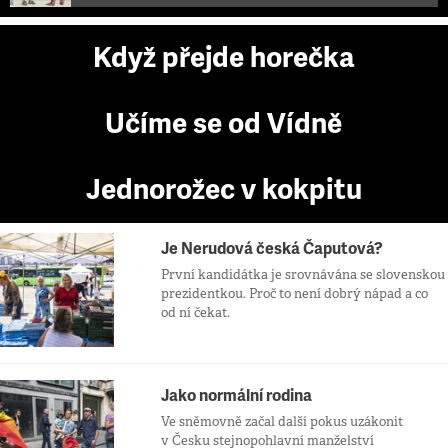
Když přejde horečka
Učíme se od Vídně
Jednorožec v kokpitu
Je Nerudová česká Čaputová?
První kandidátka je srovnávána se slovenskou
prezidentkou. Proč to není dobrý nápad a co
od ní čekat.
Jako normální rodina
Ve sněmovně začal další pokus uzákonit
v Česku stejnopohlavní manželství