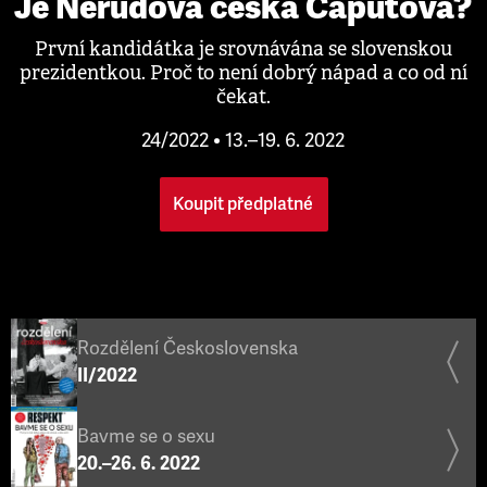
Je Nerudová česká Čaputová?
První kandidátka je srovnávána se slovenskou
prezidentkou. Proč to není dobrý nápad a co od ní
čekat.
24/2022 • 13.–19. 6. 2022
Koupit předplatné
Rozdělení Československa
II/2022
Bavme se o sexu
20.–26. 6. 2022