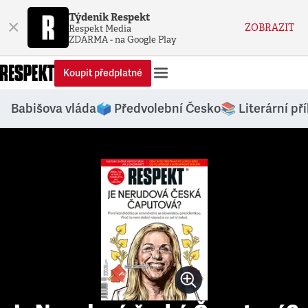
Týdeník Respekt
×
ZOBRAZIT
Respekt Media
ZDARMA - na Google Play
Koupit předplatné
Babišova vláda
🗳️ Předvolební Česko
📚 Literární př