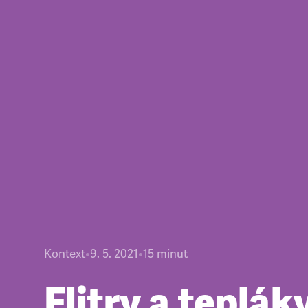
Kontext
•
9. 5. 2021
•
15
minut
Flitry a teplák