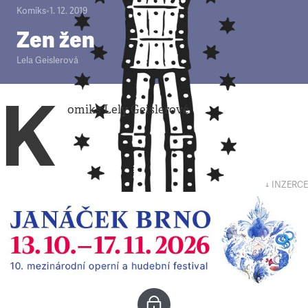
Komiks
•
1. 12. 2019
Zen žen
Lela Geislerová
K
omiks Lely Geislerové
↓ INZERCE