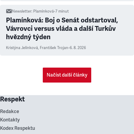
Newsletter
:
Plamínková
•
7
minut
Plamínková: Boj o Senát odstartoval,
Vávrovci versus vláda a další Turkův
hvězdný týden
Kristýna Jelínková
,
František Trojan
•
6. 8. 2026
Načíst další články
Respekt
Redakce
Kontakty
Kodex Respektu