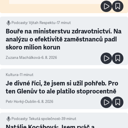
Podcasty
:
Výtah Respektu
•
17 minut
Bouře na ministerstvu zdravotnictví. Na
analýzu o efektivitě zaměstnanců padl
skoro milion korun
Zuzana Machálková
•
6. 8. 2026
Kultura
•
11
minut
Je divné říci, že jsem si užil pohřeb. Pro
ten Glenův to ale platilo stoprocentně
Petr Horký
•
Dublin
•
6. 8. 2026
Podcasty
:
Tekutá společnost
•
39 minut
Natálie Kocábová: Jsem rváč a