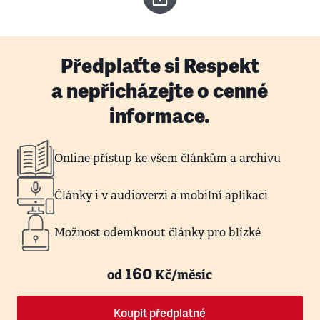
Předplaťte si Respekt
a nepřicházejte o cenné
informace.
Online přístup ke všem článkům a archivu
Články i v audioverzi a mobilní aplikaci
Možnost odemknout články pro blízké
160
od
Kč/měsíc
Koupit předplatné