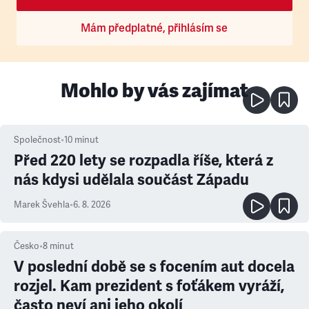
Mám předplatné, přihlásím se
Mohlo by vás zajímat
Společnost
•
10
minut
Před 220 lety se rozpadla říše, která z
nás kdysi udělala součást Západu
Marek Švehla
•
6. 8. 2026
Česko
•
8
minut
V poslední době se s focením aut docela
rozjel. Kam prezident s foťákem vyráží,
často neví ani jeho okolí