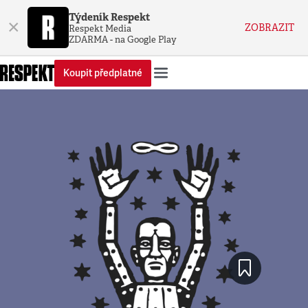
Týdeník Respekt
×
ZOBRAZIT
Respekt Media
ZDARMA - na Google Play
Koupit předplatné