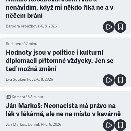
nenávidím, když mi někdo říká ne a v
něčem brání
Barbora Kroužková
•
6. 8. 2026
Rozhovor
•
12
minut
Hodnoty jsou v politice i kulturní
diplomacii přítomné vždycky. Jen se
teď možná změní
Eva Soukeníková
•
6. 8. 2026
Komentář
•
8
minut
Ján Markoš: Neonacista má právo na
lék v lékárně, ale ne na místo v kavárně
Ján Markoš
,
Denník N
•
6. 8. 2026