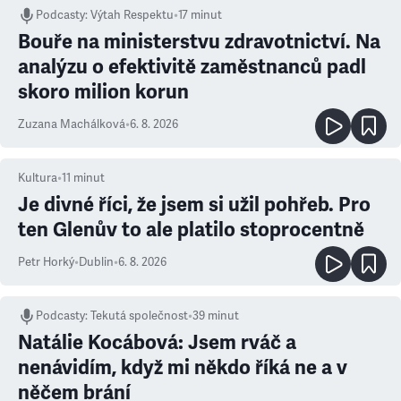
Podcasty
:
Výtah Respektu
•
17 minut
Bouře na ministerstvu zdravotnictví. Na
analýzu o efektivitě zaměstnanců padl
skoro milion korun
Zuzana Machálková
•
6. 8. 2026
Kultura
•
11
minut
Je divné říci, že jsem si užil pohřeb. Pro
ten Glenův to ale platilo stoprocentně
Petr Horký
•
Dublin
•
6. 8. 2026
Podcasty
:
Tekutá společnost
•
39 minut
Natálie Kocábová: Jsem rváč a
nenávidím, když mi někdo říká ne a v
něčem brání