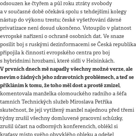
odsouzen ke čtyřem a půl roku ztráty svobody
a v současné době očekává spolu s tehdejšími kolegy
nástup do výkonu trestu; české vyšetřování dávné
privatizace není dosud ukončeno. Vstoupilo v platnost
evropské nařízení o ochraně osobních dat. Ve snaze
posílit boj s ruskými dezinformacemi se Česká republika
připojila k činnosti evropského centra pro boj
s hybridními hrozbami, které sídlí v Helsinkách.
V prvních dnech mě napadly všechny možné verze, ale
nevím o žádných jeho zdravotních problémech, a teď se
přikláním k tomu, že toho měl dost a prostě zmizel
,
komentovala manželka olomouckého radního a šéfa
tamních Technických služeb Miroslava Petříka
skutečnost, že její vytížený manžel najednou před třemi
týdny zrušil všechny domluvené pracovní schůzky,
zrušil účast na odborných konferencích, oblékl si
kraťasy místo svého obvyklého obleku a odešel