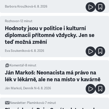
Barbora Kroužková
•
6. 8. 2026
Rozhovor
•
12
minut
Hodnoty jsou v politice i kulturní
diplomacii přítomné vždycky. Jen se
teď možná změní
Eva Soukeníková
•
6. 8. 2026
Komentář
•
8
minut
Ján Markoš: Neonacista má právo na
lék v lékárně, ale ne na místo v kavárně
Ján Markoš
,
Denník N
•
6. 8. 2026
Newsletter
:
Plamínková
•
7
minut