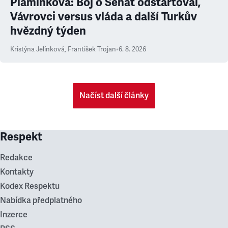
Plamínková: Boj o Senát odstartoval,
Vávrovci versus vláda a další Turkův
hvězdný týden
Kristýna Jelínková
,
František Trojan
•
6. 8. 2026
Načíst další články
Respekt
Redakce
Kontakty
Kodex Respektu
Nabídka předplatného
Inzerce