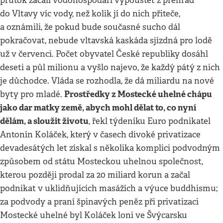
průtok začali vodohospodáři vypouštět z přehrad
do Vltavy víc vody, než kolik jí do nich přiteče,
a oznámili, že pokud bude současné sucho dál
pokračovat, nebude vltavská kaskáda sjízdná pro lodě
už v červenci. Počet obyvatel České republiky dosáhl
deseti a půl milionu a vyšlo najevo, že každý pátý z nich
je důchodce. Vláda se rozhodla, že dá miliardu na nové
Prostředky z Mostecké uhelné chápu
byty pro mladé.
jako dar matky země, abych mohl dělat to, co nyní
dělám, a sloužit životu
, řekl týdeníku Euro podnikatel
Antonín Koláček, který v časech divoké privatizace
devadesátých let získal s několika komplici podvodným
způsobem od státu Mosteckou uhelnou společnost,
kterou později prodal za 20 miliard korun a začal
podnikat v uklidňujících masážích a výuce buddhismu;
za podvody a praní špinavých peněz při privatizaci
Mostecké uhelné byl Koláček loni ve Švýcarsku