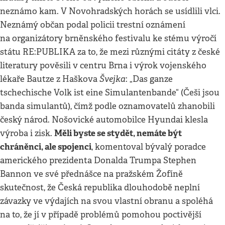
neznámo kam. V Novohradských horách se usídlili vlci.
Neznámý občan podal policii trestní oznámení
na organizátory brněnského festivalu ke stému výročí
státu RE:PUBLIKA za to, že mezi různými citáty z české
literatury pověsili v centru Brna i výrok vojenského
Švejka
lékaře Bautze z Haškova
: „Das ganze
tschechische Volk ist eine Simulantenbande“ (Češi jsou
banda simulantů), čímž podle oznamovatelů zhanobili
český národ. Nošovické automobilce Hyundai klesla
Měli byste se stydět, nemáte být
výroba i zisk.
chráněnci, ale spojenci
, komentoval bývalý poradce
amerického prezidenta Donalda Trumpa Stephen
Bannon ve své přednášce na pražském Žofíně
skutečnost, že Česká republika dlouhodobě neplní
závazky ve výdajích na svou vlastní obranu a spoléhá
na to, že jí v případě problémů pomohou poctivější