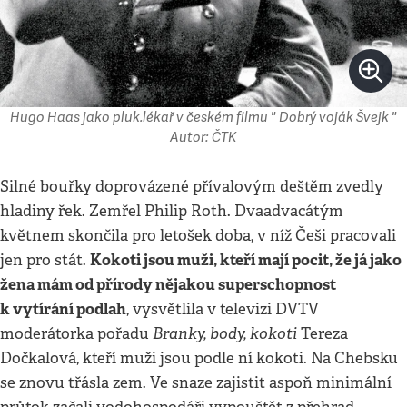
Hugo Haas jako pluk.lékař v českém filmu " Dobrý voják Švejk "
Autor: ČTK
Silné bouřky doprovázené přívalovým deštěm zvedly
hladiny řek. Zemřel Philip Roth. Dvaadvacátým
květnem skončila pro letošek doba, v níž Češi pracovali
Kokoti jsou muži, kteří mají pocit, že já jako
jen pro stát.
žena mám od přírody nějakou superschopnost
k vytírání podlah
, vysvětlila v televizi DVTV
Branky, body, kokoti
moderátorka pořadu
Tereza
Dočkalová, kteří muži jsou podle ní kokoti. Na Chebsku
se znovu třásla zem. Ve snaze zajistit aspoň minimální