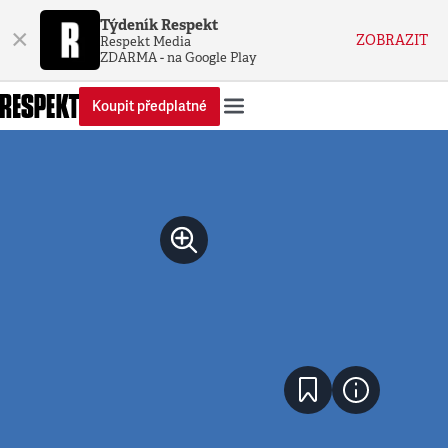
Týdeník Respekt
×
ZOBRAZIT
Respekt Media
ZDARMA - na Google Play
Koupit předplatné