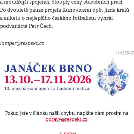
a moudřejší spojenci. Stouply ceny stavebních prací.
Po dvouleté pauze projela Kunovicemi opět jízda králů
a anketu o nejlepšího českého fotbalistu vyhrál
podvanácté Petr Čech.
lamper@respekt.cz
↓ INZERCE
Pokud jste v článku našli chybu, napište nám prosím na
opravy@respekt.cz
.