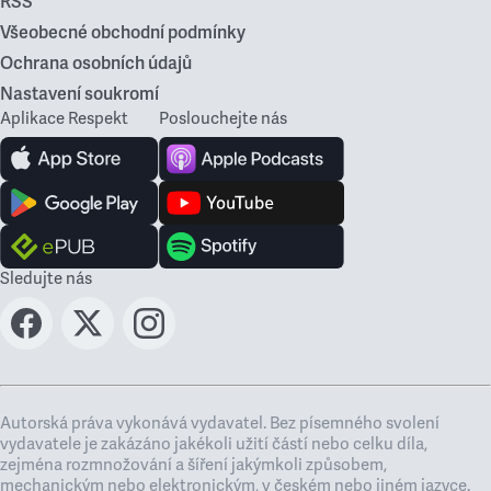
RSS
Všeobecné obchodní podmínky
Ochrana osobních údajů
Nastavení soukromí
Aplikace Respekt
Poslouchejte nás
Sledujte nás
Autorská práva vykonává vydavatel. Bez písemného svolení
vydavatele je zakázáno jakékoli užití částí nebo celku díla,
zejména rozmnožování a šíření jakýmkoli způsobem,
mechanickým nebo elektronickým, v českém nebo jiném jazyce.