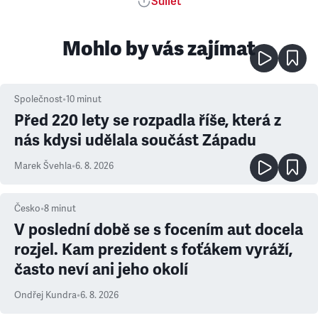
Sdílet
Mohlo by vás zajímat
Společnost
•
10
minut
Před 220 lety se rozpadla říše, která z
nás kdysi udělala součást Západu
Marek Švehla
•
6. 8. 2026
Česko
•
8
minut
V poslední době se s focením aut docela
rozjel. Kam prezident s foťákem vyráží,
často neví ani jeho okolí
Ondřej Kundra
•
6. 8. 2026