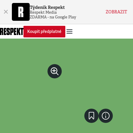
Týdeník Respekt
×
ZOBRAZIT
Respekt Media
ZDARMA - na Google Play
Koupit předplatné