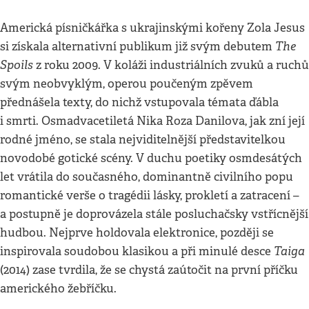
Americká písničkářka s ukrajinskými kořeny Zola Jesus
The
si získala alternativní publikum již svým debutem
Spoils
z roku 2009. V koláži industriálních zvuků a ruchů
svým neobvyklým, operou poučeným zpěvem
přednášela texty, do nichž vstupovala témata ďábla
i smrti. Osmadvacetiletá Nika Roza Danilova, jak zní její
rodné jméno, se stala nejviditelnější představitelkou
novodobé gotické scény. V duchu poetiky osmdesátých
let vrátila do současného, dominantně civilního popu
romantické verše o tragédii lásky, prokletí a zatracení –
a postupně je doprovázela stále posluchačsky vstřícnější
hudbou. Nejprve holdovala elektronice, později se
Taiga
inspirovala soudobou klasikou a při minulé desce
(2014) zase tvrdila, že se chystá zaútočit na první příčku
amerického žebříčku.