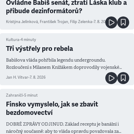
Ovládne Babiš senát, ztratí Láska klub a
přibude dezinformátorů?
Kristýna Jelínková
,
František Trojan
,
Filip Zelenka
•
7. 8. 2026
Kultura
•
4
minuty
Tři výstřely pro rebela
Babišova vláda pohřbila legendu undergroundu.
Rozloučení s Milanem Knížákem doprovodily vojenské
salvy i kritika pokrokářů
Jan H. Vitvar
•
7. 8. 2026
Zahraničí
•
5
minut
Finsko vymyslelo, jak se zbavit
bezdomovectví
DOBRÉ ZPRÁVY ODJINUD. Základ receptu je banální i
náročný současně: aby to vláda opravdu považovala za