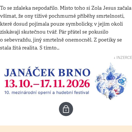
To se zdaleka nepodařilo. Místo toho si Zola Jesus začala
všímat, že ony tíživé pochmurné příběhy smrtelnosti,
které dosud pojímala pouze symbolicky, v jejím okolí
získávají skutečnou tvář. Pár přátel se pokusilo
o sebevraždu, jiný smrtelně onemocněl. Z poetiky se
stala žitá realita. S tímto…
↓ INZERCE