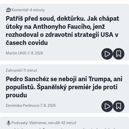
Komentář
•
4
minuty
Patříš před soud, doktůrku. Jak chápat
útoky na Anthonyho Fauciho, jenž
rozhodoval o zdravotní strategii USA v
časech covidu
Martin Uhlíř
•
7. 8. 2026
Zahraničí
•
11
minut
Pedro Sanchéz se nebojí ani Trumpa, ani
populistů. Španělský premiér jde proti
proudu
Dominika Perlínová
•
7. 8. 2026
Podcasty
:
Vládneme, nerušit
•
42 minut