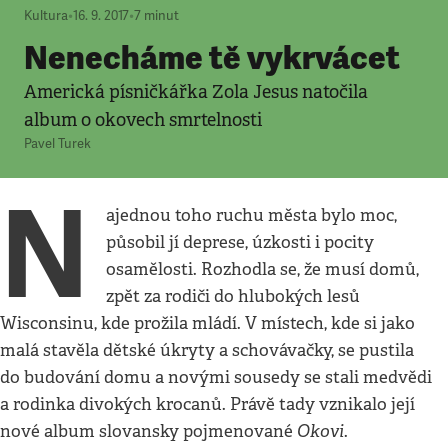
Kultura
•
16. 9. 2017
•
7
minut
Nenecháme tě vykrvácet
Americká písničkářka Zola Jesus natočila
album o okovech smrtelnosti
Pavel Turek
N
ajednou toho ruchu města bylo moc,
působil jí deprese, úzkosti i pocity
osamělosti. Rozhodla se, že musí domů,
zpět za rodiči do hlubokých lesů
Wisconsinu, kde prožila mládí. V místech, kde si jako
malá stavěla dětské úkryty a schovávačky, se pustila
do budování domu a novými sousedy se stali medvědi
a rodinka divokých krocanů. Právě tady vznikalo její
Okovi
nové album slovansky pojmenované
.