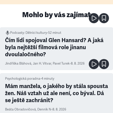
Mohlo by vás zajímat
Podcasty
:
Dělníci kultury
•
52 minut
Čím lidi spojoval Glen Hansard? A jaká
byla nejtěžší filmová role jinanu
dvoulaločného?
Jindřiška Bláhová
,
Jan H. Vitvar
,
Pavel Turek
•
8. 8. 2026
Psychologická poradna
•
4
minuty
Mám manžela, o jakého by stála spousta
žen. Náš vztah už ale není, co býval. Dá
se ještě zachránit?
Beáta Obradovičová
,
Denník N
•
8. 8. 2026