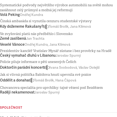
Systematické podvody největšího výrobce automobilů na světě mohou
zasáhnout celý průmysl a možná jej reformují
Volá Peking
Ondřej Kundra
Čínská ambasáda si vynutila cenzuru studentské výstavy
Kdy doženeme Rakušany?
Tomáš Brolík, Jana Klímová
Ve zvyšování platů nás předběhlo i Slovensko
Země zaslíbená
Jan Trachta
Veselé Vánoce
Ondřej Kundra, Jana Klímová
Prezidentův kancléř Vratislav Mynář zůstane i bez prověrky na Hradě
Český vymahač dluhů v Libanonu
Jaroslav Spurný
Policie piluje informace o pěti unesených Češích
Doktorčin parádní koncert
Ivana Svobodová, Václav Dolejší
Jak si vlivná politička Babišova hnutí upevnila své pozice
Oddělit a donaha
Tomáš Brolík, Hana Čápová
Chovancova specialita pro uprchlíky: tajné vězení pod Bezdězem
Raději nekamenovat
Jaroslav Spurný
SPOLEČNOST