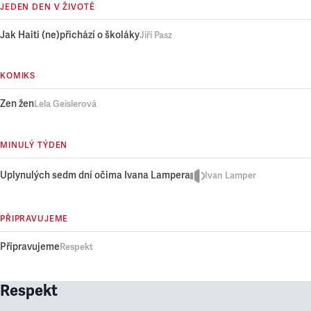
JEDEN DEN V ŽIVOTĚ
Jak Haiti (ne)přichází o školáky
Jiří Pasz
KOMIKS
Zen žen
Lela Geislerová
MINULÝ TÝDEN
Uplynulých sedm dní očima Ivana Lampera
Ivan Lamper
PŘIPRAVUJEME
Připravujeme
Respekt
Respekt