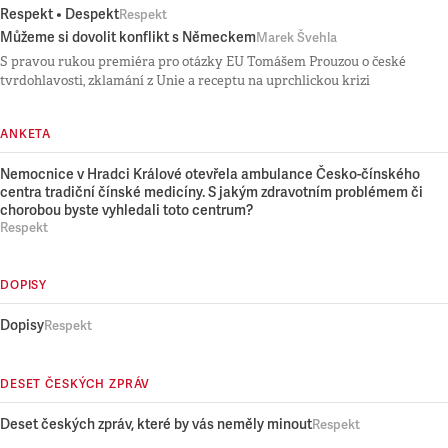
Respekt • Despekt
Respekt
Můžeme si dovolit konflikt s Německem
Marek Švehla
S pravou rukou premiéra pro otázky EU Tomášem Prouzou o české
tvrdohlavosti, zklamání z Unie a receptu na uprchlickou krizi
ANKETA
Nemocnice v Hradci Králové otevřela ambulance Česko-čínského
centra tradiční čínské medicíny. S jakým zdravotním problémem či
chorobou byste vyhledali toto centrum?
Respekt
DOPISY
Dopisy
Respekt
DESET ČESKÝCH ZPRÁV
Deset českých zpráv, které by vás neměly minout
Respekt