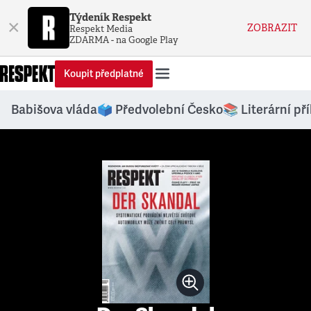
Týdeník Respekt
×
ZOBRAZIT
Respekt Media
ZDARMA - na Google Play
Koupit předplatné
Babišova vláda
🗳️ Předvolební Česko
📚 Literární př