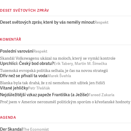
DESET SVĚTOVÝCH ZPRÁV
Deset světových zpráv, které by vás neměly minout
Respekt
KOMENTÁŘ
Poslední varování
Respekt
Skandál Volkswagenu ukázal na moloch, který se vymkl kontrole
Uprchlíci: Český bod obratu?
Erik Tabery, Martin M. Šimečka
Tuzemská evropská politika selhala, je čas na novou strategii
Dřív než se přivalí ta voda
Marek Švehla
Blanka byla tak drahá, že z ní nemohou mít užitek jen řidiči
Vítané jehličky
Petr Třešňák
Nejdůležitější vzkaz papeže Františka (a Ježíše)
Fareed Zakaria
Proč jsem v Americe nerozuměl politickým sporům o křesťanské hodnoty
AGENDA
Der Skandal
The Economist