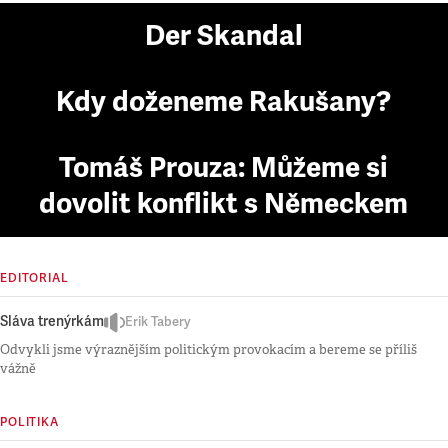
Der Skandal
Kdy doženeme Rakušany?
Tomáš Prouza: Můžeme si
dovolit konflikt s Německem
EDITORIAL
Sláva trenýrkám
Erik Tabery
Odvykli jsme výraznějším politickým provokacím a bereme se příliš
vážně
POLITIKA