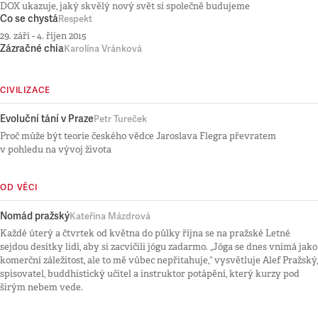
DOX ukazuje, jaký skvělý nový svět si společně budujeme
Co se chystá
Respekt
29. září - 4. říjen 2015
Zázračné chia
Karolína Vránková
CIVILIZACE
Evoluční tání v Praze
Petr Tureček
Proč může být teorie českého vědce Jaroslava Flegra převratem
v pohledu na vývoj života
OD VĚCI
Nomád pražský
Kateřina Mázdrová
Každé úterý a čtvrtek od května do půlky října se na pražské Letné
sejdou desítky lidí, aby si zacvičili jógu zadarmo. „Jóga se dnes vnímá jako
komerční záležitost, ale to mě vůbec nepřitahuje,“ vysvětluje Alef Pražský,
spisovatel, buddhistický učitel a instruktor potápění, který kurzy pod
širým nebem vede.