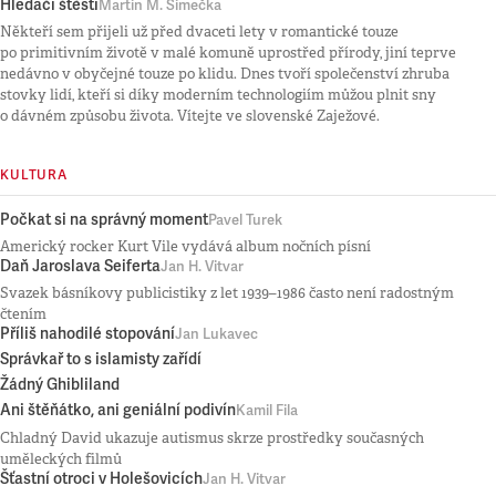
Hledači štěstí
Martin M. Šimečka
Někteří sem přijeli už před dvaceti lety v romantické touze
po primitivním životě v malé komuně uprostřed přírody, jiní teprve
nedávno v obyčejné touze po klidu. Dnes tvoří společenství zhruba
stovky lidí, kteří si díky moderním technologiím můžou plnit sny
o dávném způsobu života. Vítejte ve slovenské Zaježové.
KULTURA
Počkat si na správný moment
Pavel Turek
Americký rocker Kurt Vile vydává album nočních písní
Daň Jaroslava Seiferta
Jan H. Vitvar
Svazek básníkovy publicistiky z let 1939–1986 často není radostným
čtením
Příliš nahodilé stopování
Jan Lukavec
Správkař to s islamisty zařídí
Žádný Ghibliland
Ani štěňátko, ani geniální podivín
Kamil Fila
Chladný David ukazuje autismus skrze prostředky současných
uměleckých filmů
Šťastní otroci v Holešovicích
Jan H. Vitvar