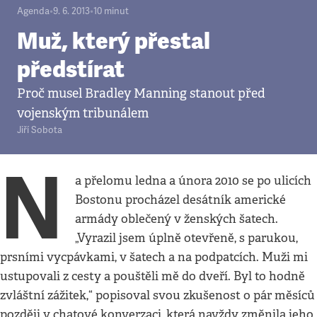
Agenda
•
9. 6. 2013
•
10
minut
Muž, který přestal
předstírat
Proč musel Bradley Manning stanout před
vojenským tribunálem
Jiří Sobota
N
a přelomu ledna a února 2010 se po ulicích
Bostonu procházel desátník americké
armády oblečený v ženských šatech.
„Vyrazil jsem úplně otevřeně, s parukou,
prsními vycpávkami, v šatech a na podpatcích. Muži mi
ustupovali z cesty a pouštěli mě do dveří. Byl to hodně
zvláštní zážitek,“ popisoval svou zkušenost o pár měsíců
později v chatové konverzaci, která navždy změnila jeho