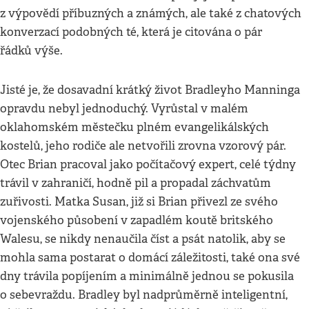
z výpovědí příbuzných a známých, ale také z chatových
konverzací podobných té, která je citována o pár
řádků výše.
Jisté je, že dosavadní krátký život Bradleyho Manninga
opravdu nebyl jednoduchý. Vyrůstal v malém
oklahomském městečku plném evangelikálských
kostelů, jeho rodiče ale netvořili zrovna vzorový pár.
Otec Brian pracoval jako počítačový expert, celé týdny
trávil v zahraničí, hodně pil a propadal záchvatům
zuřivosti. Matka Susan, již si Brian přivezl ze svého
vojenského působení v zapadlém koutě britského
Walesu, se nikdy nenaučila číst a psát natolik, aby se
mohla sama postarat o domácí záležitosti, také ona své
dny trávila popíjením a minimálně jednou se pokusila
o sebevraždu. Bradley byl nadprůměrně inteligentní,