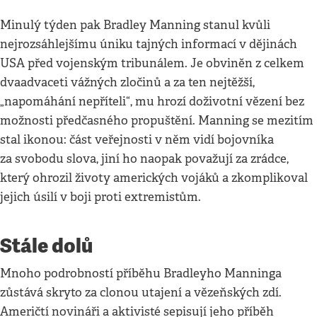
Minulý týden pak Bradley Manning stanul kvůli
nejrozsáhlejšímu úniku tajných informací v dějinách
USA před vojenským tribunálem. Je obviněn z celkem
dvaadvaceti vážných zločinů a za ten nejtěžší,
„napomáhání nepříteli“, mu hrozí doživotní vězení bez
možnosti předčasného propuštění. Manning se mezitím
stal ikonou: část veřejnosti v něm vidí bojovníka
za svobodu slova, jiní ho naopak považují za zrádce,
který ohrozil životy amerických vojáků a zkomplikoval
jejich úsilí v boji proti extremistům.
Stále dolů
Mnoho podrobností příběhu Bradleyho Manninga
zůstává skryto za clonou utajení a vězeňských zdí.
Američtí novináři a aktivisté sepisují jeho příběh