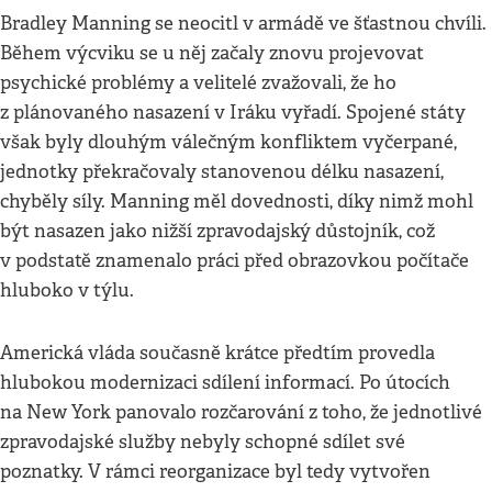
Bradley Manning se neocitl v armádě ve šťastnou chvíli.
Během výcviku se u něj začaly znovu projevovat
psychické problémy a velitelé zvažovali, že ho
z plánovaného nasazení v Iráku vyřadí. Spojené státy
však byly dlouhým válečným konfliktem vyčerpané,
jednotky překračovaly stanovenou délku nasazení,
chyběly síly. Manning měl dovednosti, díky nimž mohl
být nasazen jako nižší zpravodajský důstojník, což
v podstatě znamenalo práci před obrazovkou počítače
hluboko v týlu.
Americká vláda současně krátce předtím provedla
hlubokou modernizaci sdílení informací. Po útocích
na New York panovalo rozčarování z toho, že jednotlivé
zpravodajské služby nebyly schopné sdílet své
poznatky. V rámci reorganizace byl tedy vytvořen