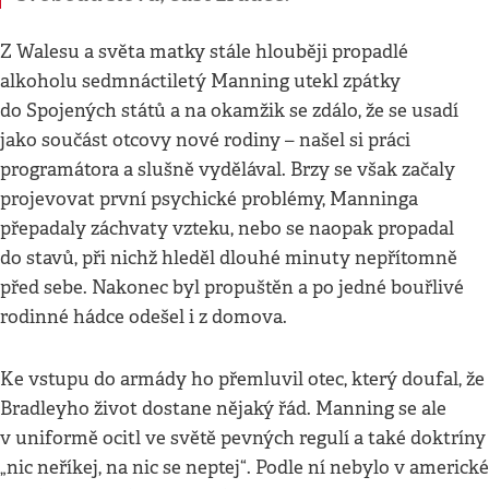
Z Walesu a světa matky stále hlouběji propadlé
alkoholu sedmnáctiletý Manning utekl zpátky
do Spojených států a na okamžik se zdálo, že se usadí
jako součást otcovy nové rodiny – našel si práci
programátora a slušně vydělával. Brzy se však začaly
projevovat první psychické problémy, Manninga
přepadaly záchvaty vzteku, nebo se naopak propadal
do stavů, při nichž hleděl dlouhé minuty nepřítomně
před sebe. Nakonec byl propuštěn a po jedné bouřlivé
rodinné hádce odešel i z domova.
Ke vstupu do armády ho přemluvil otec, který doufal, že
Bradleyho život dostane nějaký řád. Manning se ale
v uniformě ocitl ve světě pevných regulí a také doktríny
„nic neříkej, na nic se neptej“. Podle ní nebylo v americké