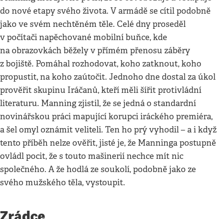
do nové etapy svého života. V armádě se cítil podobně
jako ve svém nechtěném těle. Celé dny proseděl
v počítači napěchované mobilní buňce, kde
na obrazovkách běžely v přímém přenosu záběry
z bojiště. Pomáhal rozhodovat, koho zatknout, koho
propustit, na koho zaútočit. Jednoho dne dostal za úkol
prověřit skupinu Iráčanů, kteří měli šířit protivládní
literaturu. Manning zjistil, že se jedná o standardní
novinářskou práci mapující korupci iráckého premiéra,
a šel omyl oznámit veliteli. Ten ho prý vyhodil – a i když
tento příběh nelze ověřit, jisté je, že Manninga postupně
ovládl pocit, že s touto mašinerií nechce mít nic
společného. A že hodlá ze soukolí, podobně jako ze
svého mužského těla, vystoupit.
Zrádce