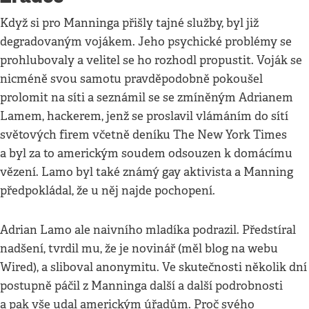
Když si pro Manninga přišly tajné služby, byl již
degradovaným vojákem. Jeho psychické problémy se
prohlubovaly a velitel se ho rozhodl propustit. Voják se
nicméně svou samotu pravděpodobně pokoušel
prolomit na síti a seznámil se se zmíněným Adrianem
Lamem, hackerem, jenž se proslavil vlámáním do sítí
světových firem včetně deníku The New York Times
a byl za to americkým soudem odsouzen k domácímu
vězení. Lamo byl také známý gay aktivista a Manning
předpokládal, že u něj najde pochopení.
Adrian Lamo ale naivního mladíka podrazil. Předstíral
nadšení, tvrdil mu, že je novinář (měl blog na webu
Wired), a sliboval anonymitu. Ve skutečnosti několik dní
postupně páčil z Manninga další a další podrobnosti
a pak vše udal americkým úřadům. Proč svého