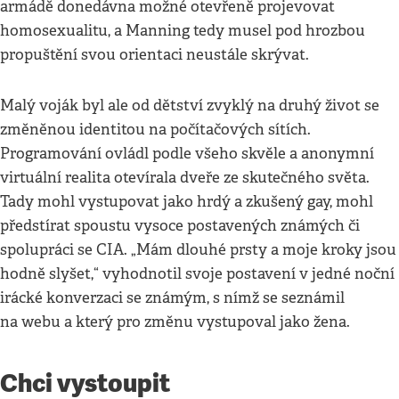
armádě donedávna možné otevřeně projevovat
homosexualitu, a Manning tedy musel pod hrozbou
propuštění svou orientaci neustále skrývat.
Malý voják byl ale od dětství zvyklý na druhý život se
změněnou identitou na počítačových sítích.
Programování ovládl podle všeho skvěle a anonymní
virtuální realita otevírala dveře ze skutečného světa.
Tady mohl vystupovat jako hrdý a zkušený gay, mohl
předstírat spoustu vysoce postavených známých či
spolupráci se CIA. „Mám dlouhé prsty a moje kroky jsou
hodně slyšet,“ vyhodnotil svoje postavení v jedné noční
irácké konverzaci se známým, s nímž se seznámil
na webu a který pro změnu vystupoval jako žena.
Chci vystoupit