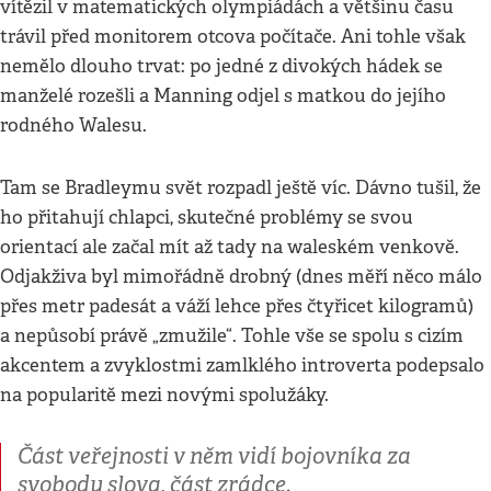
vítězil v matematických olympiádách a většinu času
trávil před monitorem otcova počítače. Ani tohle však
nemělo dlouho trvat: po jedné z divokých hádek se
manželé rozešli a Manning odjel s matkou do jejího
rodného Walesu.
Tam se Bradleymu svět rozpadl ještě víc. Dávno tušil, že
ho přitahují chlapci, skutečné problémy se svou
orientací ale začal mít až tady na waleském venkově.
Odjakživa byl mimořádně drobný (dnes měří něco málo
přes metr padesát a váží lehce přes čtyřicet kilogramů)
a nepůsobí právě „zmužile“. Tohle vše se spolu s cizím
akcentem a zvyklostmi zamlklého introverta podepsalo
na popularitě mezi novými spolužáky.
Část veřejnosti v něm vidí bojovníka za
svobodu slova, část zrádce.