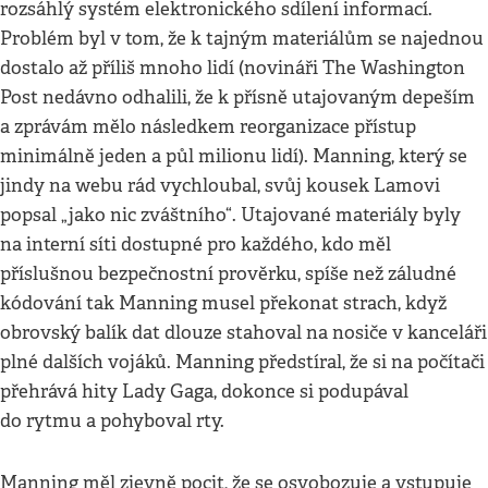
rozsáhlý systém elektronického sdílení informací.
Problém byl v tom, že k tajným materiálům se najednou
dostalo až příliš mnoho lidí (novináři The Washington
Post nedávno odhalili, že k přísně utajovaným depeším
a zprávám mělo následkem reorganizace přístup
minimálně jeden a půl milionu lidí). Manning, který se
jindy na webu rád vychloubal, svůj kousek Lamovi
popsal „jako nic zváštního“. Utajované materiály byly
na interní síti dostupné pro každého, kdo měl
příslušnou bezpečnostní prověrku, spíše než záludné
kódování tak Manning musel překonat strach, když
obrovský balík dat dlouze stahoval na nosiče v kanceláři
plné dalších vojáků. Manning předstíral, že si na počítači
přehrává hity Lady Gaga, dokonce si podupával
do rytmu a pohyboval rty.
Manning měl zjevně pocit, že se osvobozuje a vstupuje