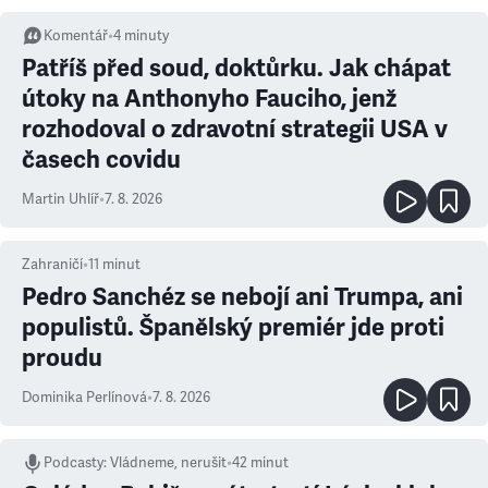
Komentář
•
4
minuty
Patříš před soud, doktůrku. Jak chápat
útoky na Anthonyho Fauciho, jenž
rozhodoval o zdravotní strategii USA v
časech covidu
Martin Uhlíř
•
7. 8. 2026
Zahraničí
•
11
minut
Pedro Sanchéz se nebojí ani Trumpa, ani
populistů. Španělský premiér jde proti
proudu
Dominika Perlínová
•
7. 8. 2026
Podcasty
:
Vládneme, nerušit
•
42 minut