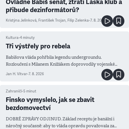
Ovládne Babiš senát, ztratí Láska klub a
přibude dezinformátorů?
Kristýna Jelínková
,
František Trojan
,
Filip Zelenka
•
7. 8. 2026
Kultura
•
4
minuty
Tři výstřely pro rebela
Babišova vláda pohřbila legendu undergroundu.
Rozloučení s Milanem Knížákem doprovodily vojenské
salvy i kritika pokrokářů
Jan H. Vitvar
•
7. 8. 2026
Zahraničí
•
5
minut
Finsko vymyslelo, jak se zbavit
bezdomovectví
DOBRÉ ZPRÁVY ODJINUD. Základ receptu je banální i
náročný současně: aby to vláda opravdu považovala za