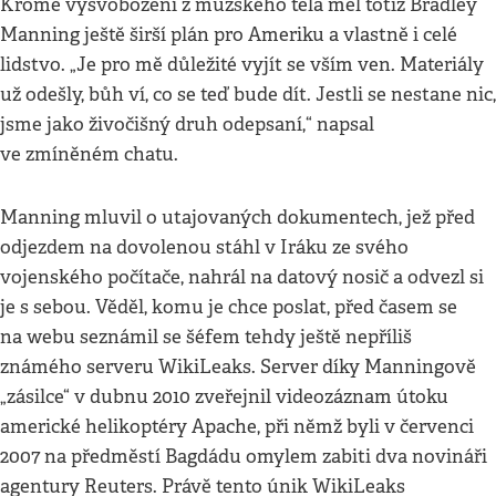
Kromě vysvobození z mužského těla měl totiž Bradley
Manning ještě širší plán pro Ameriku a vlastně i celé
lidstvo. „Je pro mě důležité vyjít se vším ven. Materiály
už odešly, bůh ví, co se teď bude dít. Jestli se nestane nic,
jsme jako živočišný druh odepsaní,“ napsal
ve zmíněném chatu.
Manning mluvil o utajovaných dokumentech, jež před
odjezdem na dovolenou stáhl v Iráku ze svého
vojenského počítače, nahrál na datový nosič a odvezl si
je s sebou. Věděl, komu je chce poslat, před časem se
na webu seznámil se šéfem tehdy ještě nepříliš
známého serveru WikiLeaks. Server díky Manningově
„zásilce“ v dubnu 2010 zveřejnil videozáznam útoku
americké helikoptéry Apache, při němž byli v červenci
2007 na předměstí Bagdádu omylem zabiti dva novináři
agentury Reuters. Právě tento únik WikiLeaks