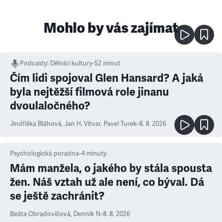
Mohlo by vás zajímat
Podcasty
:
Dělníci kultury
•
52 minut
Čím lidi spojoval Glen Hansard? A jaká
byla nejtěžší filmová role jinanu
dvoulaločného?
Jindřiška Bláhová
,
Jan H. Vitvar
,
Pavel Turek
•
8. 8. 2026
Psychologická poradna
•
4
minuty
Mám manžela, o jakého by stála spousta
žen. Náš vztah už ale není, co býval. Dá
se ještě zachránit?
Beáta Obradovičová
,
Denník N
•
8. 8. 2026