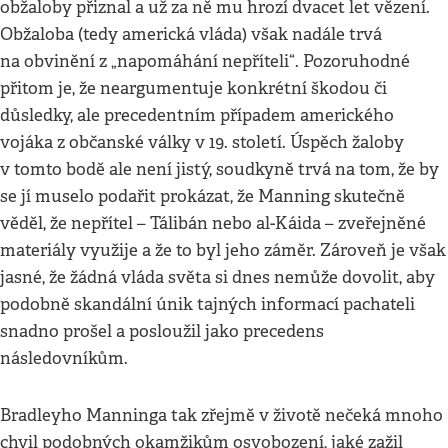
obžaloby přiznal a už za ně mu hrozí dvacet let vězení.
Obžaloba (tedy americká vláda) však nadále trvá
na obvinění z „napomáhání nepříteli“. Pozoruhodné
přitom je, že neargumentuje konkrétní škodou či
důsledky, ale precedentním případem amerického
vojáka z občanské války v 19. století. Úspěch žaloby
v tomto bodě ale není jistý, soudkyně trvá na tom, že by
se jí muselo podařit prokázat, že Manning skutečně
věděl, že nepřítel – Tálibán nebo al-Káida – zveřejněné
materiály využije a že to byl jeho záměr. Zároveň je však
jasné, že žádná vláda světa si dnes nemůže dovolit, aby
podobně skandální únik tajných informací pachateli
snadno prošel a posloužil jako precedens
následovníkům.
Bradleyho Manninga tak zřejmě v životě nečeká mnoho
chvil podobných okamžikům osvobození, jaké zažil