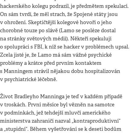
hackerského kolegu podrazil, je předmětem spekulací.
On sám tvrdí, že měl strach, že Spojené státy jsou
v ohrožení. Skeptičtější kolegové hovoří o jeho
chorobné touze po slávě (Lamo se posléze dostal
na stránky světových médií). Někteří spekulují
o spolupráci s FBI, k níž se hacker v problémech upsal.
Zcela jisté je, že Lamo má sám vážné psychické
problémy a krátce před prvním kontaktem
s Manningem strávil nějakou dobu hospitalizován
v psychiatrické léčebně.
Život Bradleyho Manninga je teď v každém případě
v troskách. První měsíce byl vězněn na samotce
v podmínkách, jež tehdejší mluvčí amerického
ministerstva zahraničí nazval „kontraproduktivní“
a „stupidní“. Během vyšetřování se k deseti bodům