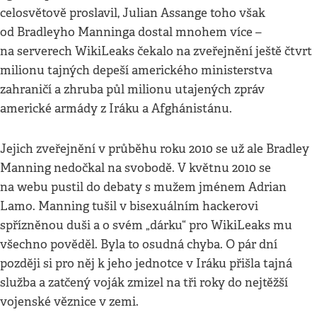
celosvětově proslavil, Julian Assange toho však
od Bradleyho Manninga dostal mnohem více –
na serverech WikiLeaks čekalo na zveřejnění ještě čtvrt
milionu tajných depeší amerického ministerstva
zahraničí a zhruba půl milionu utajených zpráv
americké armády z Iráku a Afghánistánu.
Jejich zveřejnění v průběhu roku 2010 se už ale Bradley
Manning nedočkal na svobodě. V květnu 2010 se
na webu pustil do debaty s mužem jménem Adrian
Lamo. Manning tušil v bisexuálním hackerovi
spřízněnou duši a o svém „dárku“ pro WikiLeaks mu
všechno pověděl. Byla to osudná chyba. O pár dní
později si pro něj k jeho jednotce v Iráku přišla tajná
služba a zatčený voják zmizel na tři roky do nejtěžší
vojenské věznice v zemi.