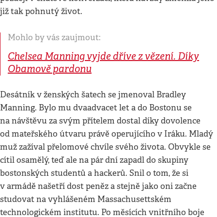
již tak pohnutý život.
Mohlo by vás zaujmout:
Chelsea Manning vyjde dříve z vězení. Díky
Obamově pardonu
Desátník v ženských šatech se jmenoval Bradley
Manning. Bylo mu dvaadvacet let a do Bostonu se
na návštěvu za svým přítelem dostal díky dovolence
od mateřského útvaru právě operujícího v Iráku. Mladý
muž zažíval přelomové chvíle svého života. Obvykle se
cítil osamělý, teď ale na pár dní zapadl do skupiny
bostonských studentů a hackerů. Snil o tom, že si
v armádě našetří dost peněz a stejně jako oni začne
studovat na vyhlášeném Massachusettském
technologickém institutu. Po měsících vnitřního boje