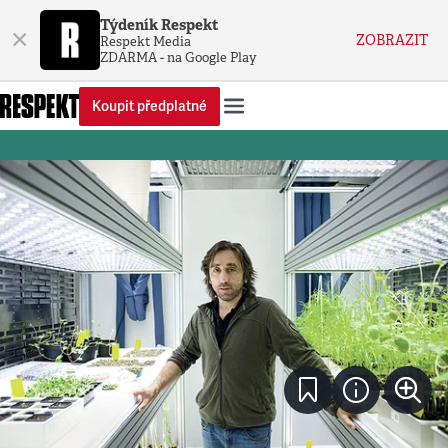
Týdeník Respekt
×
ZOBRAZIT
Respekt Media
ZDARMA - na Google Play
Koupit předplatné