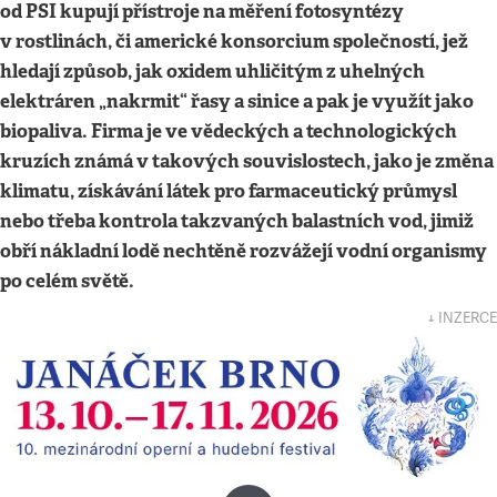
od PSI kupují přístroje na měření fotosyntézy
v rostlinách, či americké konsorcium společností, jež
hledají způsob, jak oxidem uhličitým z uhelných
elektráren „nakrmit“ řasy a sinice a pak je využít jako
biopaliva. Firma je ve vědeckých a technologických
kruzích známá v takových souvislostech, jako je změna
klimatu, získávání látek pro farmaceutický průmysl
nebo třeba kontrola takzvaných balastních vod, jimiž
obří nákladní lodě nechtěně rozvážejí vodní organismy
po celém světě.
↓ INZERCE