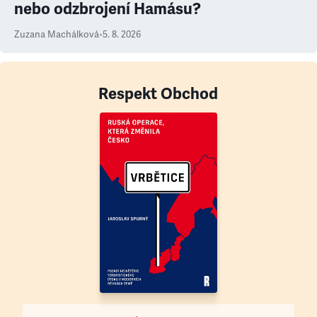
nebo odzbrojení Hamásu?
Zuzana Machálková
•
5. 8. 2026
Respekt Obchod