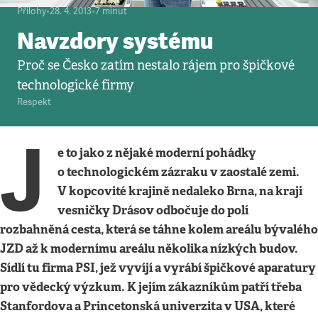
Přílohy
•
28. 4. 2013
•
7
minut
Navzdory systému
Proč se Česko zatím nestalo rájem pro špičkové
technologické firmy
Respekt
J
e to jako z nějaké moderní pohádky
o technologickém zázraku v zaostalé zemi.
V kopcovité krajině nedaleko Brna, na kraji
vesničky Drásov odbočuje do polí
rozbahněná cesta, která se táhne kolem areálu bývalého
JZD až k modernímu areálu několika nízkých budov.
Sídlí tu firma PSI, jež vyvíjí a vyrábí špičkové aparatury
pro vědecký výzkum. K jejím zákazníkům patří třeba
Stanfordova a Princetonská univerzita v USA, které