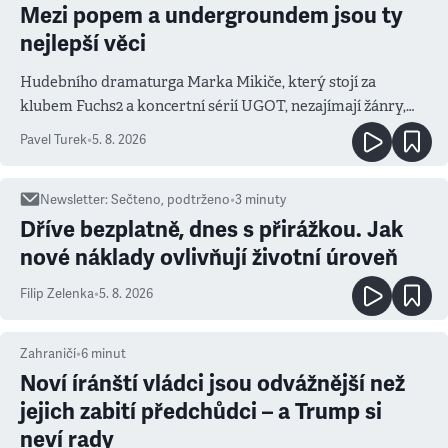
Mezi popem a undergroundem jsou ty
nejlepší věci
Hudebního dramaturga Marka Mikiče, který stojí za
klubem Fuchs2 a koncertní sérií UGOT, nezajímají žánry,
ale atmosféra
Pavel Turek
•
5. 8. 2026
Newsletter
:
Sečteno, podtrženo
•
3
minuty
Dříve bezplatně, dnes s přirážkou. Jak
nové náklady ovlivňují životní úroveň
Filip Zelenka
•
5. 8. 2026
Zahraničí
•
6
minut
Noví íránští vládci jsou odvážnější než
jejich zabití předchůdci – a Trump si
neví rady