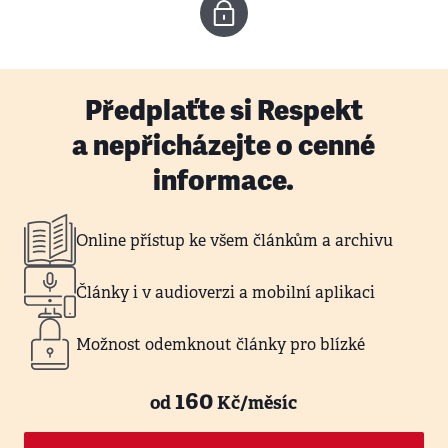
Předplaťte si Respekt
a nepřicházejte o cenné
informace.
Online přístup ke všem článkům a archivu
Články i v audioverzi a mobilní aplikaci
Možnost odemknout články pro blízké
160
od
Kč/měsíc