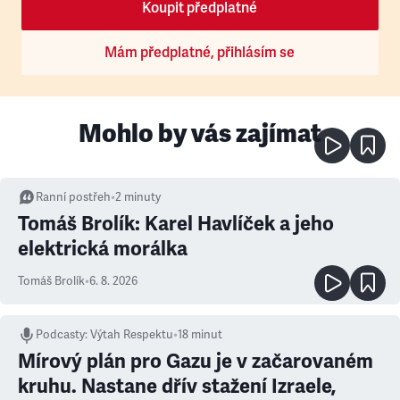
Koupit předplatné
Mám předplatné, přihlásím se
Mohlo by vás zajímat
Ranní postřeh
•
2
minuty
Tomáš Brolík: Karel Havlíček a jeho
elektrická morálka
Tomáš Brolík
•
6. 8. 2026
Podcasty
:
Výtah Respektu
•
18 minut
Mírový plán pro Gazu je v začarovaném
kruhu. Nastane dřív stažení Izraele,