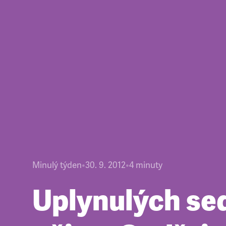
Minulý týden
•
30. 9. 2012
•
4
minuty
Uplynulých se