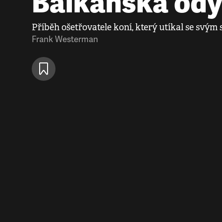
Balkánská od
Příběh ošetřovatele koní, který utíkal se svý
Frank Westerman