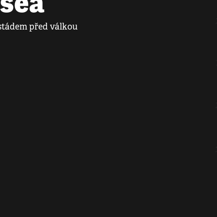
ysea
m stádem před válkou