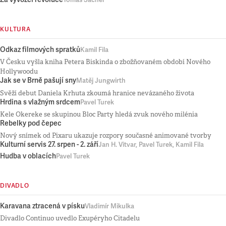
Tomáš Sacher
KULTURA
Odkaz filmových spratků
Kamil Fila
V Česku vyšla kniha Petera Biskinda o zbožňovaném období Nového
Hollywoodu
Jak se v Brně pašují sny
Matěj Jungwirth
Svěží debut Daniela Krhuta zkoumá hranice nevázaného života
Hrdina s vlažným srdcem
Pavel Turek
Kele Okereke se skupinou Bloc Party hledá zvuk nového milénia
Rebelky pod čepec
Nový snímek od Pixaru ukazuje rozpory současné animované tvorby
Kulturní servis 27. srpen - 2. září
Jan H. Vitvar, Pavel Turek, Kamil Fila
Hudba v oblacích
Pavel Turek
DIVADLO
Karavana ztracená v písku
Vladimír Mikulka
Divadlo Continuo uvedlo Exupéryho Citadelu