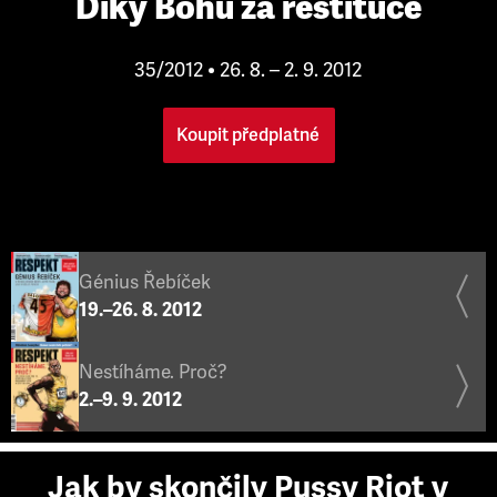
Díky Bohu za restituce
35/2012 • 26. 8. – 2. 9. 2012
Koupit předplatné
Génius Řebíček
19.–26. 8. 2012
Nestíháme. Proč?
2.–9. 9. 2012
Jak by skončily Pussy Riot v