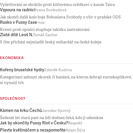
Vyšetřování se obrátilo proti klíčovému svědkovi v kauze Tatra
Vzpoura na radnici
Ivana Svobodová
Jak skončí další kolo boje Bohuslava Svobody o vliv v pražské ODS
Rusko v Pussy čase
-nas
Kreml proti opozici stupňuje taktiku zastrašování
Zlaté dítě Leoš N.
Tomáš Sacher
S čím přichází nejmladší český miliardář na české koleje
EKONOMIKA
Kořeny bruselské hydry
Zdeněk Kudrna
Kategorizaci zahnutí okurek či banánů, na kterou žehrají euroskeptikové,
si vynutil trh
SPOLEČNOST
Kámen na krku Čechů
Jaroslav Spurný
Šedesát let stará past na lidi dodnes čeká, kdo ji odemkne
Jak by skončily Pussy Riot v Česku?
Respekt
Plavte květináčem a nezapomeňte
Adam Šůra