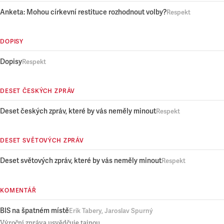
Anketa: Mohou církevní restituce rozhodnout volby?
Respekt
DOPISY
Dopisy
Respekt
DESET ČESKÝCH ZPRÁV
Deset českých zpráv, které by vás neměly minout
Respekt
DESET SVĚTOVÝCH ZPRÁV
Deset světových zpráv, které by vás neměly minout
Respekt
KOMENTÁŘ
BIS na špatném místě
Erik Tabery, Jaroslav Spurný
Výroční zpráva usvědčuje tajnou