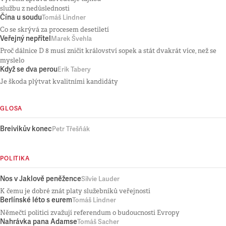
službu z nedůslednosti
Čína u soudu
Tomáš Lindner
Co se skrývá za procesem desetiletí
Veřejný nepřítel
Marek Švehla
Proč dálnice D 8 musí zničit království sopek a stát dvakrát více, než se
myslelo
Když se dva perou
Erik Tabery
Je škoda plýtvat kvalitními kandidáty
GLOSA
Breivikův konec
Petr Třešňák
POLITIKA
Nos v Jaklově peněžence
Silvie Lauder
K čemu je dobré znát platy služebníků veřejnosti
Berlínské léto s eurem
Tomáš Lindner
Němečtí politici zvažují referendum o budoucnosti Evropy
Nahrávka pana Adamse
Tomáš Sacher