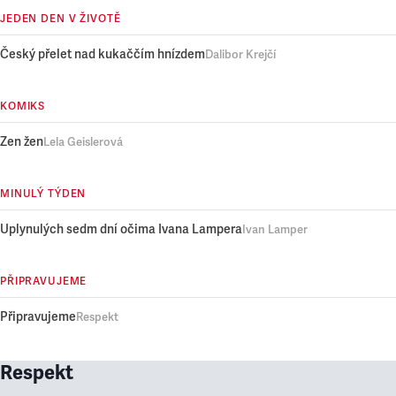
JEDEN DEN V ŽIVOTĚ
Český přelet nad kukaččím hnízdem
Dalibor Krejčí
KOMIKS
Zen žen
Lela Geislerová
MINULÝ TÝDEN
Uplynulých sedm dní očima Ivana Lampera
Ivan Lamper
PŘIPRAVUJEME
Připravujeme
Respekt
Respekt