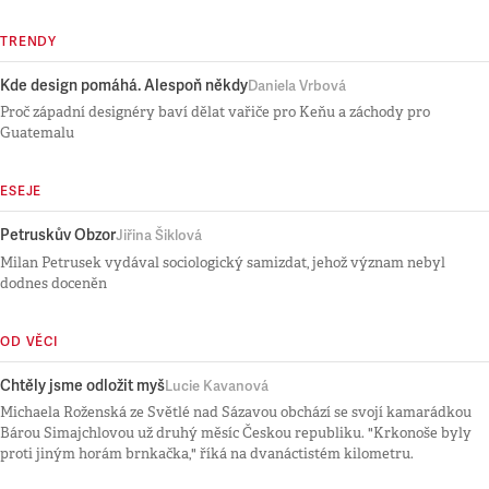
TRENDY
Kde design pomáhá. Alespoň někdy
Daniela Vrbová
Proč západní designéry baví dělat vařiče pro Keňu a záchody pro
Guatemalu
ESEJE
Petruskův Obzor
Jiřina Šiklová
Milan Petrusek vydával sociologický samizdat, jehož význam nebyl
dodnes doceněn
OD VĚCI
Chtěly jsme odložit myš
Lucie Kavanová
Michaela Roženská ze Světlé nad Sázavou obchází se svojí kamarádkou
Bárou Simajchlovou už druhý měsíc Českou republiku. "Krkonoše byly
proti jiným horám brnkačka," říká na dvanáctistém kilometru.