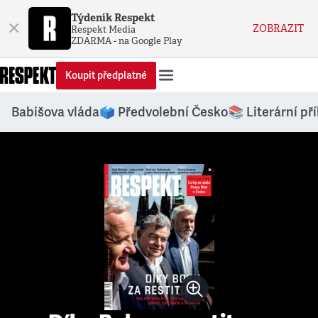
Týdeník Respekt
×
ZOBRAZIT
Respekt Media
ZDARMA - na Google Play
Koupit předplatné
Babišova vláda
🗳️ Předvolební Česko
📚 Literární př