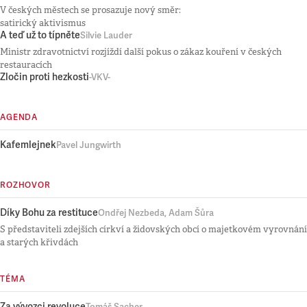
V českých městech se prosazuje nový směr:
satirický aktivismus
A teď už to típněte
Silvie Lauder
Ministr zdravotnictví rozjíždí další pokus o zákaz kouření v českých
restauracích
Zločin proti hezkosti
-VKV-
AGENDA
Kafemlejnek
Pavel Jungwirth
ROZHOVOR
Díky Bohu za restituce
Ondřej Nezbeda, Adam Šůra
S představiteli zdejších církví a židovských obcí o majetkovém vyrovnání
a starých křivdách
TÉMA
Za vývozci revoluce