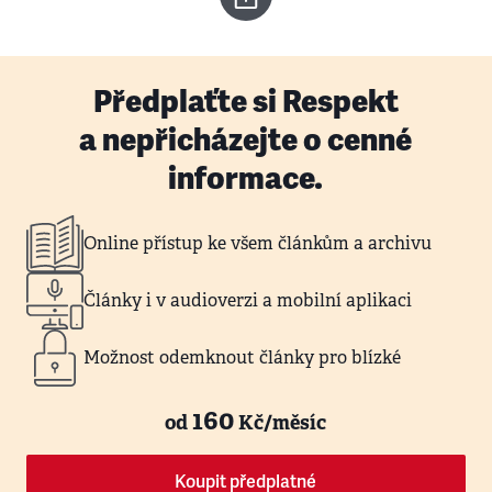
Předplaťte si Respekt
a nepřicházejte o cenné
informace.
Online přístup ke všem článkům a archivu
Články i v audioverzi a mobilní aplikaci
Možnost odemknout články pro blízké
160
od
Kč/měsíc
Koupit předplatné