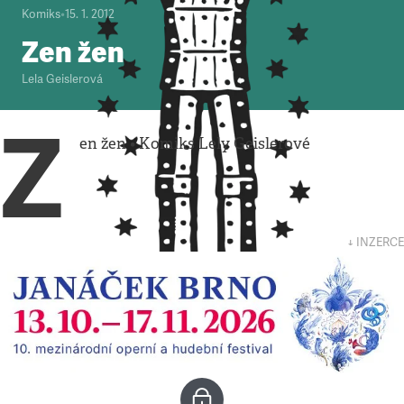
Komiks
•
15. 1. 2012
Zen žen
Lela Geislerová
Z
en žen • Komiks Lely Geislerové
↓ INZERCE