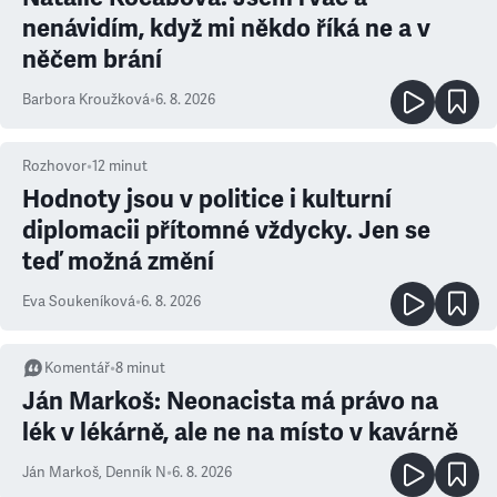
nenávidím, když mi někdo říká ne a v
něčem brání
Barbora Kroužková
•
6. 8. 2026
Rozhovor
•
12
minut
Hodnoty jsou v politice i kulturní
diplomacii přítomné vždycky. Jen se
teď možná změní
Eva Soukeníková
•
6. 8. 2026
Komentář
•
8
minut
Ján Markoš: Neonacista má právo na
lék v lékárně, ale ne na místo v kavárně
Ján Markoš
,
Denník N
•
6. 8. 2026