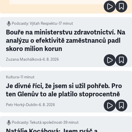
Podcasty
:
Výtah Respektu
•
17 minut
Bouře na ministerstvu zdravotnictví. Na
analýzu o efektivitě zaměstnanců padl
skoro milion korun
Zuzana Machálková
•
6. 8. 2026
Kultura
•
11
minut
Je divné říci, že jsem si užil pohřeb. Pro
ten Glenův to ale platilo stoprocentně
Petr Horký
•
Dublin
•
6. 8. 2026
Podcasty
:
Tekutá společnost
•
39 minut
Natálie Kocábová: Jsem rváč a