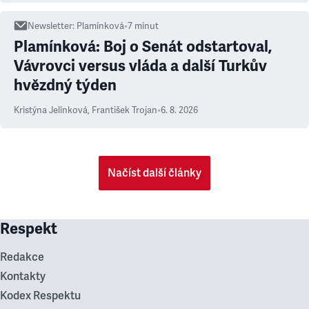
Newsletter
:
Plamínková
•
7
minut
Plamínková: Boj o Senát odstartoval,
Vávrovci versus vláda a další Turkův
hvězdný týden
Kristýna Jelínková
,
František Trojan
•
6. 8. 2026
Načíst další články
Respekt
Redakce
Kontakty
Kodex Respektu