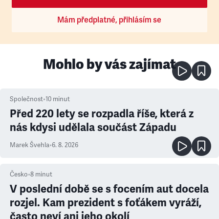
Mám předplatné, přihlásím se
Mohlo by vás zajímat
Společnost
•
10
minut
Před 220 lety se rozpadla říše, která z
nás kdysi udělala součást Západu
Marek Švehla
•
6. 8. 2026
Česko
•
8
minut
V poslední době se s focením aut docela
rozjel. Kam prezident s foťákem vyráží,
často neví ani jeho okolí