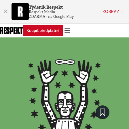
Týdeník Respekt
×
ZOBRAZIT
Respekt Media
ZDARMA - na Google Play
Koupit předplatné