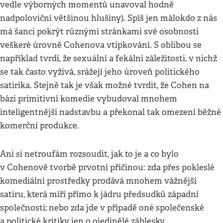
vedle výborných momentů unavoval hodně
nadpoloviční většinou hlušiny). Spíš jen málokdo z nás
má šanci pokrýt různými stránkami své osobnosti
veškeré úrovně Cohenova vtipkování. S oblibou se
například tvrdí, že sexuální a fekální záležitosti, v nichž
se tak často vyžívá, srážejí jeho úroveň politického
satirika. Stejně tak je však možné tvrdit, že Cohen na
bázi primitivní komedie vybudoval mnohem
inteligentnější nadstavbu a překonal tak omezení běžné
komerční produkce.
Ani si netroufám rozsoudit, jak to je a co bylo
v Cohenově tvorbě prvotní příčinou: zda přes pokleslé
komediální prostředky prodává mnohem vážnější
satiru, která míří přímo k jádru předsudků západní
společnosti; nebo zda jde v případě oné společenské
a politické kritiky jen o ojedinělé záblesky