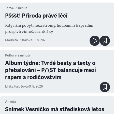
Téma
•
13
minut
Pšššt! Příroda právě léčí
Kdy nám pobyt mezi stromy, houbami a kapradím
prospívá víc než drahé léky
Markéta Plíhalová
•
9. 8. 2026
Kultura
•
2
minuty
Album týdne: Tvrdé beaty a texty o
přebalování – P/\ST balancuje mezi
rapem a rodičovstvím
Eliška Palušová
•
9. 8. 2026
Anketa
Snímek Vesničko má středisková letos