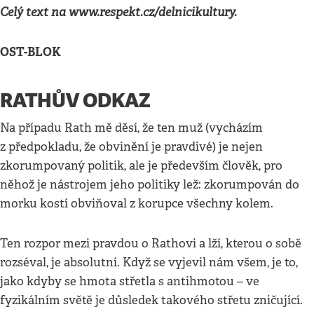
Celý text na www.respekt.cz/delnicikultury.
OST-BLOK
RATHŮV ODKAZ
Na případu Rath mě děsí, že ten muž (vycházím
z předpokladu, že obvinění je pravdivé) je nejen
zkorumpovaný politik, ale je především člověk, pro
něhož je nástrojem jeho politiky lež: zkorumpován do
morku kostí obviňoval z korupce všechny kolem.
Ten rozpor mezi pravdou o Rathovi a lží, kterou o sobě
rozséval, je absolutní. Když se vyjevil nám všem, je to,
jako kdyby se hmota střetla s antihmotou – ve
fyzikálním světě je důsledek takového střetu zničující.