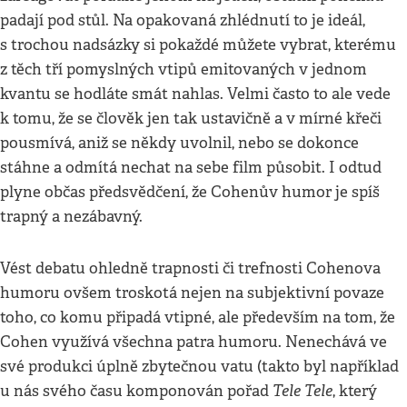
padají pod stůl. Na opakovaná zhlédnutí to je ideál,
s trochou nadsázky si pokaždé můžete vybrat, kterému
z těch tří pomyslných vtipů emitovaných v jednom
kvantu se hodláte smát nahlas. Velmi často to ale vede
k tomu, že se člověk jen tak ustavičně a v mírné křeči
pousmívá, aniž se někdy uvolnil, nebo se dokonce
stáhne a odmítá nechat na sebe film působit. I odtud
plyne občas předsvědčení, že Cohenův humor je spíš
trapný a nezábavný.
Vést debatu ohledně trapnosti či trefnosti Cohenova
humoru ovšem troskotá nejen na subjektivní povaze
toho, co komu připadá vtipné, ale především na tom, že
Cohen využívá všechna patra humoru. Nenechává ve
své produkci úplně zbytečnou vatu (takto byl například
Tele Tele
u nás svého času komponován pořad
, který