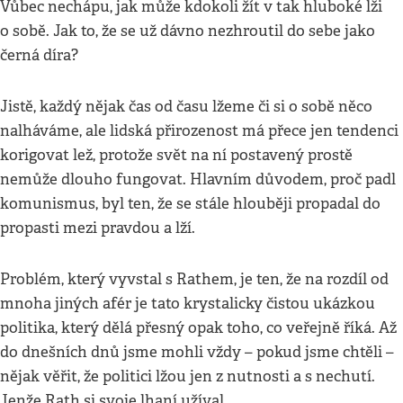
Vůbec nechápu, jak může kdokoli žít v tak hluboké lži
o sobě. Jak to, že se už dávno nezhroutil do sebe jako
černá díra?
Jistě, každý nějak čas od času lžeme či si o sobě něco
nalháváme, ale lidská přirozenost má přece jen tendenci
korigovat lež, protože svět na ní postavený prostě
nemůže dlouho fungovat. Hlavním důvodem, proč padl
komunismus, byl ten, že se stále hlouběji propadal do
propasti mezi pravdou a lží.
Problém, který vyvstal s Rathem, je ten, že na rozdíl od
mnoha jiných afér je tato krystalicky čistou ukázkou
politika, který dělá přesný opak toho, co veřejně říká. Až
do dnešních dnů jsme mohli vždy – pokud jsme chtěli –
nějak věřit, že politici lžou jen z nutnosti a s nechutí.
Jenže Rath si svoje lhaní užíval.