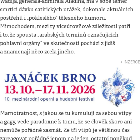
Wadíja, generála-admirála Aladína, má v sobě téměř
smrtící dávku satirických urážek, dokonale aktuálních
postřehů i „pokleslého“ tělesného humoru.
Mimochodem, mezi ty víceúrovňové záležitosti patří
i to, že spousta „arabských termínů označujících
pohlavní orgány“ ve skutečnosti pochází z jidiš
a znamenají něco zcela jiného.
↓ INZERCE
Marnotratnost, s jakou se tu kumulují za sebou vtipy
a gagy, vede paradoxně k tomu, že se člověk skoro ani
nemůže pořádně zasmát. Ze tří vtipů je většinou čas
zareagovat pořádně jenom na jeden, ostatní poněkud