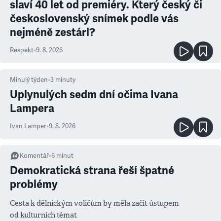
slaví 40 let od premiéry. Který český či
československý snímek podle vás
nejméně zestárl?
Respekt
•
9. 8. 2026
Minulý týden
•
3
minuty
Uplynulých sedm dní očima Ivana
Lampera
Ivan Lamper
•
9. 8. 2026
Komentář
•
6
minut
Demokratická strana řeší špatné
problémy
Cesta k dělnickým voličům by měla začít ústupem
od kulturních témat