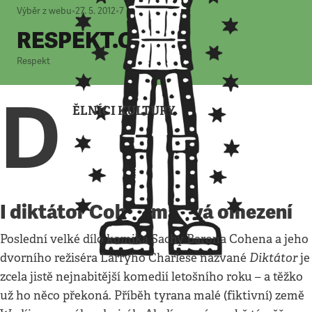
Výběr z webu
•
27. 5. 2012
•
7
minut
RESPEKT.CZ
Respekt
D
ĚLNÍCI KULTURY
I diktátor Cohen má svá omezení
Poslední velké dílo komika Sachy Barona Cohena a jeho
Diktátor
dvorního režiséra Larryho Charlese nazvané
je
zcela jistě nejnabitější komedií letošního roku – a těžko
už ho něco překoná. Příběh tyrana malé (fiktivní) země