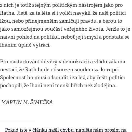
z nich je totiž stejným politickým nástrojem jako pro
Ratha. Jistě, za ta léta si i voliči navykli, že naši politici
lžou, nebo přinejmenším zamlčují pravdu, a berou to
jako samozřejmou součást veřejného života. Jenže to je
naivní pohled na politiku, neboť její smysl a podstata se
lhaním úplně vytrácí.
Pro nastartování důvěry v demokracii a vládu zákona
nestačí, že Rath bude odsouzen soudem za korupci.
Společnost ho musí odsoudit i za lež, aby čeští politici
pochopili, že lhaní není menší hřích než zlodějina.
MARTIN M. ŠIMEČKA
Pokud jste v článku našli chybu, napište nám prosím na