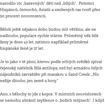
narodilo víc „barevných“ dětí než „bílých“. Potomci
Hispánců, černochů, Asiatů a smíšených ras tvoří přes
50 procent novorozenců.
Běloši ještě nějakou dobu budou mít většinu, ale ne
nadlouho, populace rychle stárne. Průměrný věk bílé
ženy je dnes 42 let, zatímco například průměrné
hispánské ženě je 27 let.
Je to jako v té písni, kterou podle očitých svědků zpíval
čejenský náčelník Bílá antilopa, než byl armádou bílých
nájezdníků zavražděn při masakru u Sand Creek: „Nic
nežije dlouho, jen země a hory.“
Ano, s bělochy to jde z kopce. V místních souvislostech
se nemohu ubránit myšlence o „božích mlýnech“. I když