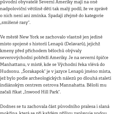
původní obyvatelé Severní Ameriky mají na oné
nadpoloviční většině dětí tak malý podíl, že ve zprávě
o nich není ani zmínka. Spadají zřejmě do kategorie
„smíšené rasy“.
Ve městě New York se zachovalo vlastně jen jediné
místo spojené s historií Lenapů (Delavarů), jejichž
kmeny před příchodem bělochů obývaly
severovýchodní pobřeží Ameriky. Je na severní špičce
Manhattanu, v místě, kde se Východní řeka vlévá do
Hudsonu. „Šorakapok“ je v jazyce Lenapů jméno místa,
jež bylo podle archeologických nálezů po dlouhá staletí
indiánským centrem ostrova Mannahatta. Běloši mu
začali říkat „Inwood Hill Park“.
Dodnes se tu zachovala část původního pralesa i slaná
mokřina, která se při každém přílivu zaplavuje vodou.