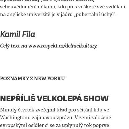
sebeuvědomění někoho, kdo přes veškeré své vzdělání
na anglické univerzitě je v jádru „pubertální úchyl“.
Kamil Fila
Celý text na www.respekt.cz/delnicikultury.
POZNÁMKY Z NEW YORKU
NEPŘÍLIŠ VELKOLEPÁ SHOW
Minulý čtvrtek zveřejnil úřad pro sčítání lidu ve
Washingtonu zajímavou zprávu. V zemi založené
evropskými osídlenci se za uplynulý rok poprvé