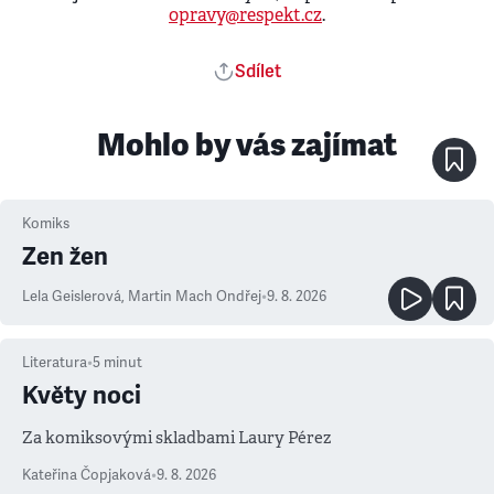
opravy@respekt.cz
.
Sdílet
Mohlo by vás zajímat
Komiks
Zen žen
Lela Geislerová
,
Martin Mach Ondřej
•
9. 8. 2026
Literatura
•
5
minut
Květy noci
Za komiksovými skladbami Laury Pérez
Kateřina Čopjaková
•
9. 8. 2026