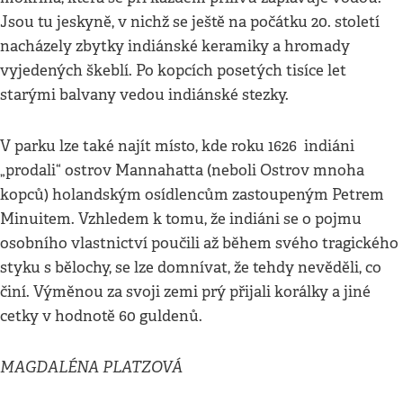
Jsou tu jeskyně, v nichž se ještě na počátku 20. století
nacházely zbytky indiánské keramiky a hromady
vyjedených škeblí. Po kopcích posetých tisíce let
starými balvany vedou indiánské stezky.
V parku lze také najít místo, kde roku 1626 indiáni
„prodali“ ostrov Mannahatta (neboli Ostrov mnoha
kopců) holandským osídlencům zastoupeným Petrem
Minuitem. Vzhledem k tomu, že indiáni se o pojmu
osobního vlastnictví poučili až během svého tragického
styku s bělochy, se lze domnívat, že tehdy nevěděli, co
činí. Výměnou za svoji zemi prý přijali korálky a jiné
cetky v hodnotě 60 guldenů.
MAGDALÉNA PLATZOVÁ