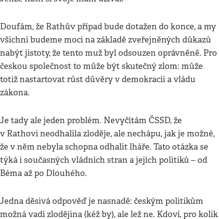
Doufám, že Rathův případ bude dotažen do konce, a my
všichni budeme moci na základě zveřejněných důkazů
nabýt jistoty, že tento muž byl odsouzen oprávněně. Pro
českou společnost to může být skutečný zlom: může
totiž nastartovat růst důvěry v demokracii a vládu
zákona.
Je tady ale jeden problém. Nevyčítám ČSSD, že
v Rathovi neodhalila zloděje, ale nechápu, jak je možné,
že v něm nebyla schopna odhalit lháře. Tato otázka se
týká i současných vládních stran a jejích politiků – od
Béma až po Dlouhého.
Jedna děsivá odpověď je nasnadě: českým politikům
možná vadí zlodějina (kéž by), ale lež ne. Kdoví, pro kolik