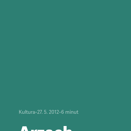
Kultura
•
27. 5. 2012
•
6
minut