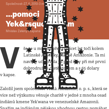
Společnost
•
27. 6. 2010
•
3
minuty
...pomoci
Yek&rsquo;wanům
Mnislav Zelený Atapana
V
še se u mne už přes čtyřicet let točí kolem
Latinské Ameriky, hlavně Amazonie. Ta mi
navždy učarovala již před lety při mé první
dobrodružné cestě stopem a s 65 dolary
v kapse.
Založil jsem společnost Velká Amazonie, o. p. s., která se
více než výzkumu věnuje charitě v jedné z mnoha osad
indiánů kmene Yek’wana ve venezuelské Amazonii.
Snažím se indiánům nějakou vhodnou cestou pomáhat,