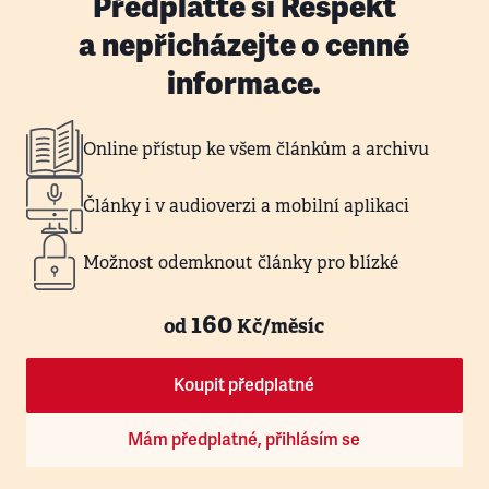
Předplaťte si Respekt
a nepřicházejte o cenné
informace.
Online přístup ke všem článkům a archivu
Články i v audioverzi a mobilní aplikaci
Možnost odemknout články pro blízké
160
od
Kč/měsíc
Koupit předplatné
Mám předplatné, přihlásím se