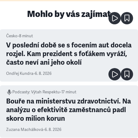
Mohlo by vás zajímat
Česko
•
8
minut
V poslední době se s focením aut docela
rozjel. Kam prezident s foťákem vyráží,
často neví ani jeho okolí
Ondřej Kundra
•
6. 8. 2026
Podcasty
:
Výtah Respektu
•
17 minut
Bouře na ministerstvu zdravotnictví. Na
analýzu o efektivitě zaměstnanců padl
skoro milion korun
Zuzana Machálková
•
6. 8. 2026