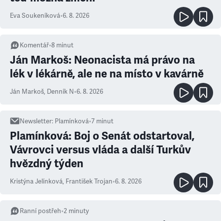
Eva Soukeníková
•
6. 8. 2026
Komentář
•
8
minut
Ján Markoš: Neonacista má právo na
lék v lékárně, ale ne na místo v kavárně
Ján Markoš
,
Denník N
•
6. 8. 2026
Newsletter
:
Plamínková
•
7
minut
Plamínková: Boj o Senát odstartoval,
Vávrovci versus vláda a další Turkův
hvězdný týden
Kristýna Jelínková
,
František Trojan
•
6. 8. 2026
Ranní postřeh
•
2
minuty