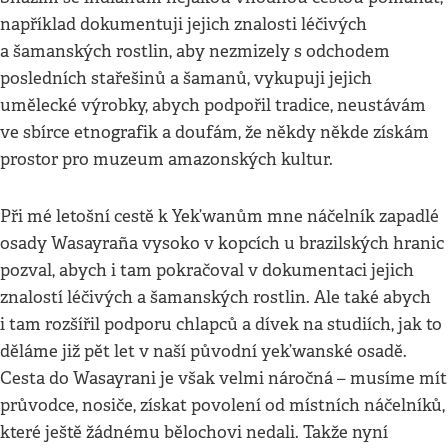
například dokumentuji jejich znalosti léčivých
a šamanských rostlin, aby nezmizely s odchodem
posledních stařešinů a šamanů, vykupuji jejich
umělecké výrobky, abych podpořil tradice, neustávám
ve sbírce etnografik a doufám, že někdy někde získám
prostor pro muzeum amazonských kultur.
Při mé letošní cestě k Yek’wanům mne náčelník zapadlé
osady Wasayraña vysoko v kopcích u brazilských hranic
pozval, abych i tam pokračoval v dokumentaci jejich
znalostí léčivých a šamanských rostlin. Ale také abych
i tam rozšířil podporu chlapců a dívek na studiích, jak to
děláme již pět let v naší původní yek’wanské osadě.
Cesta do Wasayrani je však velmi náročná – musíme mít
průvodce, nosiče, získat povolení od místních náčelníků,
které ještě žádnému bělochovi nedali. Takže nyní