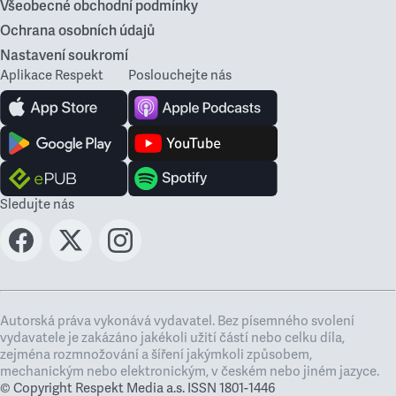
Všeobecné obchodní podmínky
Ochrana osobních údajů
Nastavení soukromí
Aplikace Respekt
Poslouchejte nás
Sledujte nás
Autorská práva vykonává vydavatel. Bez písemného svolení
vydavatele je zakázáno jakékoli užití částí nebo celku díla,
zejména rozmnožování a šíření jakýmkoli způsobem,
mechanickým nebo elektronickým, v českém nebo jiném jazyce.
© Copyright Respekt Media a.s. ISSN 1801-1446