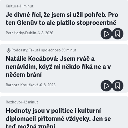
Kultura
•
11
minut
Je divné říci, že jsem si užil pohřeb. Pro
ten Glenův to ale platilo stoprocentně
Petr Horký
•
Dublin
•
6. 8. 2026
Podcasty
:
Tekutá společnost
•
39 minut
Natálie Kocábová: Jsem rváč a
nenávidím, když mi někdo říká ne a v
něčem brání
Barbora Kroužková
•
6. 8. 2026
Rozhovor
•
12
minut
Hodnoty jsou v politice i kulturní
diplomacii přítomné vždycky. Jen se
teď možná změní