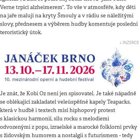
Verne trpící alzheimerem“. To vše v atmosféře, kdy děti
na jaře malují na kryty Šmouly a v rádiu se náležitými
slovy, přednesem a výběrem hudby komentuje poslední
teroristický útok.
↓ INZERCE
Je znát, že Kobi Oz není jen spisovatel. Je také nápadně
se oblékající zakladatel veleúspěšné kapely Teapacks,
která v hudbě i textech mísí hiphopový protest
s klasickou harmonií, sílu rocku s melodiemi
odvozenými z popu, izraelské a marocké folklorní prvky
s židovským humorem a nostalgii s futurismem - tedy