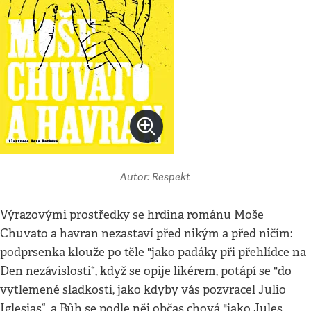
Autor: Respekt
Výrazovými prostředky se hrdina románu Moše
Chuvato a havran nezastaví před nikým a před ničím:
podprsenka klouže po těle "jako padáky při přehlídce na
Den nezávislosti“, když se opije likérem, potápí se "do
vytlemené sladkosti, jako kdyby vás pozvracel Julio
Iglesias“, a Bůh se podle něj občas chová "jako Jules