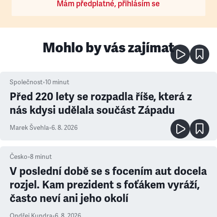
Mám předplatné, přihlásím se
Mohlo by vás zajímat
Společnost
•
10
minut
Před 220 lety se rozpadla říše, která z
nás kdysi udělala součást Západu
Marek Švehla
•
6. 8. 2026
Česko
•
8
minut
V poslední době se s focením aut docela
rozjel. Kam prezident s foťákem vyráží,
často neví ani jeho okolí
Ondřej Kundra
•
6. 8. 2026