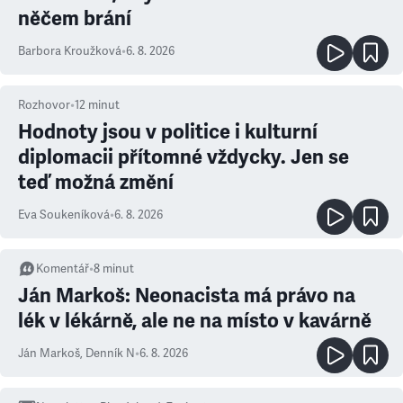
něčem brání
Barbora Kroužková
•
6. 8. 2026
Rozhovor
•
12
minut
Hodnoty jsou v politice i kulturní
diplomacii přítomné vždycky. Jen se
teď možná změní
Eva Soukeníková
•
6. 8. 2026
Komentář
•
8
minut
Ján Markoš: Neonacista má právo na
lék v lékárně, ale ne na místo v kavárně
Ján Markoš
,
Denník N
•
6. 8. 2026