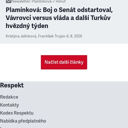
Newsletter
:
Plamínková
•
7
minut
Plamínková: Boj o Senát odstartoval,
Vávrovci versus vláda a další Turkův
hvězdný týden
Kristýna Jelínková
,
František Trojan
•
6. 8. 2026
Načíst další články
Respekt
Redakce
Kontakty
Kodex Respektu
Nabídka předplatného