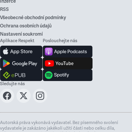
Inzerce
RSS
Všeobecné obchodní podmínky
Ochrana osobních údajů
Nastavení soukromí
Aplikace Respekt
Poslouchejte nás
Sledujte nás
Autorská práva vykonává vydavatel. Bez písemného svolení
vydavatele je zakázáno jakékoli užití částí nebo celku díla,