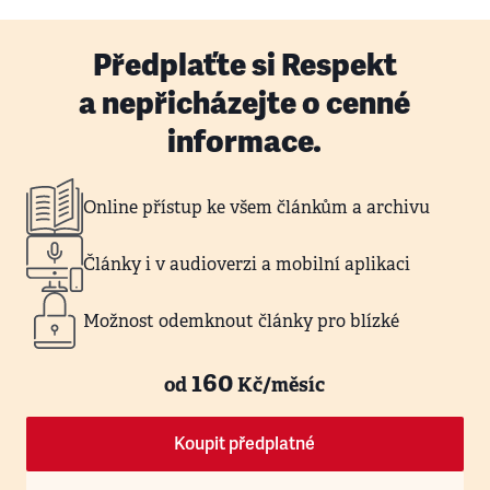
Předplaťte si Respekt
a nepřicházejte o cenné
informace.
Online přístup ke všem článkům a archivu
Články i v audioverzi a mobilní aplikaci
Možnost odemknout články pro blízké
160
od
Kč/měsíc
Koupit předplatné