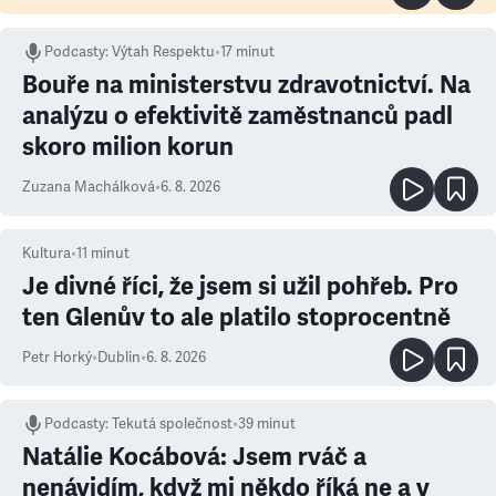
Podcasty
:
Výtah Respektu
•
17 minut
Bouře na ministerstvu zdravotnictví. Na
analýzu o efektivitě zaměstnanců padl
skoro milion korun
Zuzana Machálková
•
6. 8. 2026
Kultura
•
11
minut
Je divné říci, že jsem si užil pohřeb. Pro
ten Glenův to ale platilo stoprocentně
Petr Horký
•
Dublin
•
6. 8. 2026
Podcasty
:
Tekutá společnost
•
39 minut
Natálie Kocábová: Jsem rváč a
nenávidím, když mi někdo říká ne a v