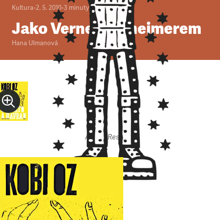
Kultura
•
2. 5. 2010
•
3
minuty
Jako Verne s alzheimerem
Hana Ulmanová
Autor: Respekt