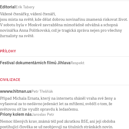
Editorial
Erik Tabery
Vážené čtenářky, vážení čtenáři,
jsou místa na světě, kde dělat dobrou novinařinu znamená riskovat život.
V sobotu byla v Moskvě zavražděna mimořádně odvážná a schopná
novinářka Anna Politkovská, což je tragická zpráva nejen pro všechny
žurnalisty na světě.
PŘÍLOHY
Festival dokumentárních filmů Jihlava
Respekt
CIVILIZACE
wwww.hitman.us
Petr Třešňák
Případ Michala Ernata, který na internetu sháněl vraha své ženy a
vyfasoval za to nedávno jedenáct let za mřížemi, svědčí o tom, že
světovou síť lze využít opravdu k ledasčemu.
Priony kolem nás
Jaroslav Petr
Nemoc šílených krav, známá též pod zkratkou BSE, ani její obdoba
postihující člověka se už neobjevují na titulních stránkách novin.