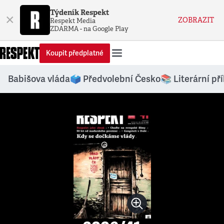
Týdeník Respekt
×
ZOBRAZIT
Respekt Media
ZDARMA - na Google Play
Koupit předplatné
Babišova vláda
🗳️ Předvolební Česko
📚 Literární př