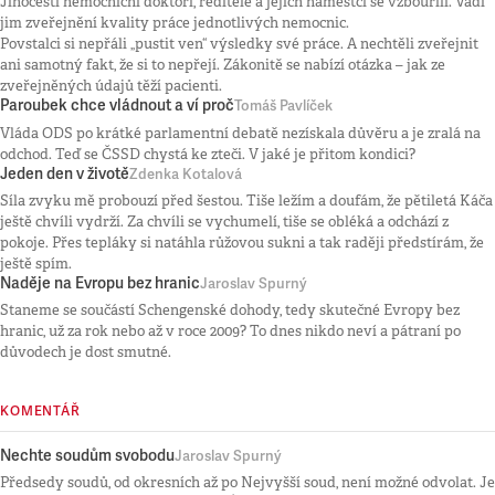
Jihočeští nemocniční doktoři, ředitelé a jejich náměstci se vzbouřili. Vadí
jim zveřejnění kvality práce jednotlivých nemocnic.
Povstalci si nepřáli „pustit ven“ výsledky své práce. A nechtěli zveřejnit
ani samotný fakt, že si to nepřejí. Zákonitě se nabízí otázka – jak ze
zveřejněných údajů těží pacienti.
Paroubek chce vládnout a ví proč
Tomáš Pavlíček
Vláda ODS po krátké parlamentní debatě nezískala důvěru a je zralá na
odchod. Teď se ČSSD chystá ke zteči. V jaké je přitom kondici?
Jeden den v životě
Zdenka Kotalová
Síla zvyku mě probouzí před šestou. Tiše ležím a doufám, že pětiletá Káča
ještě chvíli vydrží. Za chvíli se vychumelí, tiše se obléká a odchází z
pokoje. Přes tepláky si natáhla růžovou sukni a tak raději předstírám, že
ještě spím.
Naděje na Evropu bez hranic
Jaroslav Spurný
Staneme se součástí Schengenské dohody, tedy skutečné Evropy bez
hranic, už za rok nebo až v roce 2009? To dnes nikdo neví a pátraní po
důvodech je dost smutné.
KOMENTÁŘ
Nechte soudům svobodu
Jaroslav Spurný
Předsedy soudů, od okresních až po Nejvyšší soud, není možné odvolat. Je