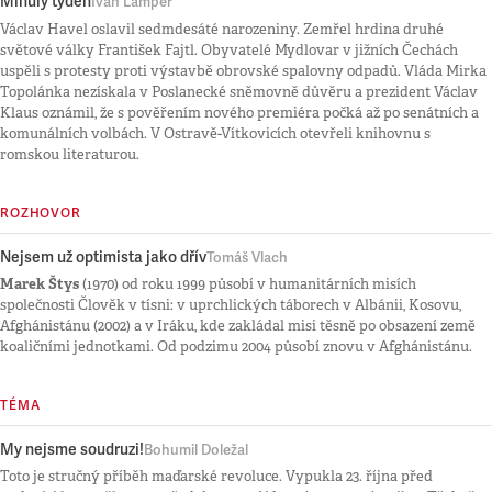
Minulý týden
Ivan Lamper
Václav Havel oslavil sedmdesáté narozeniny. Zemřel hrdina druhé
světové války František Fajtl. Obyvatelé Mydlovar v jižních Čechách
uspěli s protesty proti výstavbě obrovské spalovny odpadů. Vláda Mirka
Topolánka nezískala v Poslanecké sněmovně důvěru a prezident Václav
Klaus oznámil, že s pověřením nového premiéra počká až po senátních a
komunálních volbách. V Ostravě-Vítkovicích otevřeli knihovnu s
romskou literaturou.
ROZHOVOR
Nejsem už optimista jako dřív
Tomáš Vlach
Marek Štys
(1970) od roku 1999 působí v humanitárních misích
společnosti Člověk v tísni: v uprchlických táborech v Albánii, Kosovu,
Afghánistánu (2002) a v Iráku, kde zakládal misi těsně po obsazení země
koaličními jednotkami. Od podzimu 2004 působí znovu v Afghánistánu.
TÉMA
My nejsme soudruzi!
Bohumil Doležal
Toto je stručný příběh maďarské revoluce. Vypukla 23. října před