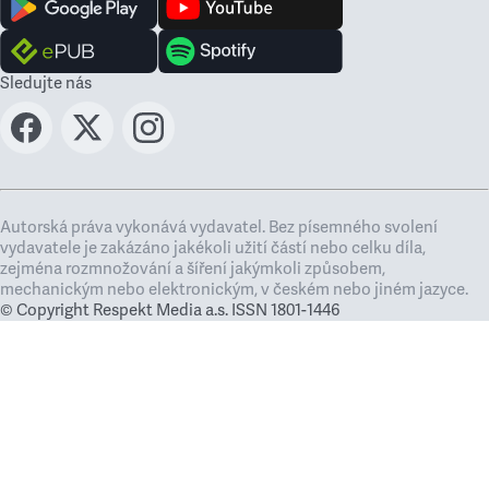
Sledujte nás
Autorská práva vykonává vydavatel. Bez písemného svolení
vydavatele je zakázáno jakékoli užití částí nebo celku díla,
zejména rozmnožování a šíření jakýmkoli způsobem,
mechanickým nebo elektronickým, v českém nebo jiném jazyce.
© Copyright Respekt Media a.s. ISSN 1801-1446