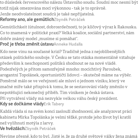
to důsledek červencového nálezu Ústavního soudu. Soudní moc nesmí být
totiž nijak omezována mocí výkonnou - tak je to správně.
Jenže neodvolatelnost soudců je také nepřijatelná.
Reformy ano, ale gemütlich
Zbyněk Petráček
Gemütlichkeit (útulnost, dobrosrdečnost), to je klíčový výraz k Rakousku.
Co to znamená v politické praxi? Velká koalice, sociální partnerství, nám
dobře známý model „musíme si pomáhat“.
Proč je třeba změnit ústavu
Anneke Hudalla
Kdo nese vinu na současné krizi? Tradičně jedna z nejoblíbenějších
otázek politického souboje. V Česku se tato otázka momentálně vztahuje
především k neschopnosti politiků shodnout se na nové vládě.
Podezřelých je přitom samozřejmě mnoho: mocichtivý Paroubek,
arogantní Topolánek, oportunističtí lidovci – skutečně máme na výběr.
Poměrně málo se ve veřejnosti ale mluví o jednom viníku, který ve
značné míře také přispívá k tomu, že se sestavování vlády změnilo v
nepotěšující nekonečný příběh. Tím viníkem je česká ústava.
Při vytváření vlády má nezvykle velkou váhu český prezident.
Kdy se dočkáme vlády
Erik Tabery
Každá vláda si na svém konci zaslouží zhodnocení, ale analyzovat práci
kabinetu Mirka Topolánka je velmi těžké, protože jeho život byl kratší
než vylíhnutí motýla z larvy.
Ve hvězdách
Zbyněk Petráček
Nevíme přesně, kdo to byl. Jisté je, že za druhé světové války žena známá