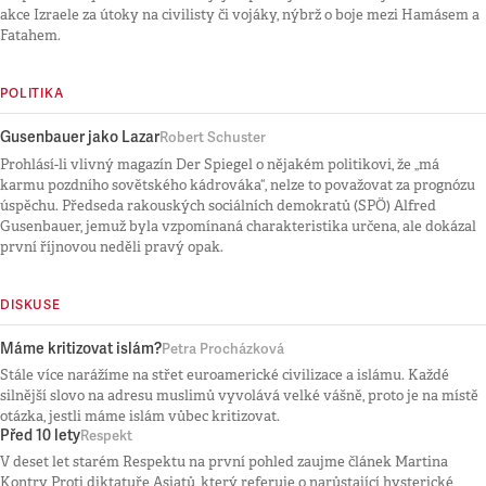
akce Izraele za útoky na civilisty či vojáky, nýbrž o boje mezi Hamásem a
Fatahem.
POLITIKA
Gusenbauer jako Lazar
Robert Schuster
Prohlásí-li vlivný magazín Der Spiegel o nějakém politikovi, že „má
karmu pozdního sovětského kádrováka“, nelze to považovat za prognózu
úspěchu. Předseda rakouských sociálních demokratů (SPÖ) Alfred
Gusenbauer, jemuž byla vzpomínaná charakteristika určena, ale dokázal
první říjnovou neděli pravý opak.
DISKUSE
Máme kritizovat islám?
Petra Procházková
Stále více narážíme na střet euroamerické civilizace a islámu. Každé
silnější slovo na adresu muslimů vyvolává velké vášně, proto je na místě
otázka, jestli máme islám vůbec kritizovat.
Před 10 lety
Respekt
V deset let starém Respektu na první pohled zaujme článek Martina
Kontry Proti diktatuře Asiatů, který referuje o narůstající hysterické