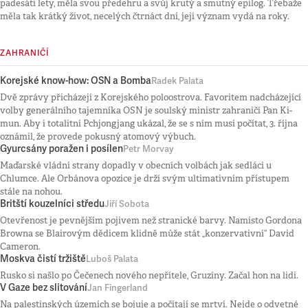
padesáti lety, měla svou předehru a svůj krutý a smutný epilog. Třebaže
měla tak krátký život, necelých čtrnáct dní, její význam vydá na roky.
ZAHRANIČÍ
Korejské know-how: OSN a Bomba
Radek Palata
Dvě zprávy přicházejí z Korejského poloostrova. Favoritem nadcházející
volby generálního tajemníka OSN je soulský ministr zahraničí Pan Ki-
mun. Aby i totalitní Pchjongjang ukázal, že se s ním musí počítat, 3. října
oznámil, že provede pokusný atomový výbuch.
Gyurcsány poražen i posílen
Petr Morvay
Maďarské vládní strany dopadly v obecních volbách jak sedláci u
Chlumce. Ale Orbánova opozice je drží svým ultimativním přístupem
stále na nohou.
Britští kouzelníci středu
Jiří Sobota
Otevřenost je pevnějším pojivem než stranické barvy. Namísto Gordona
Browna se Blairovým dědicem klidně může stát „konzervativní“ David
Cameron.
Moskva čistí tržiště
Luboš Palata
Rusko si našlo po Čečenech nového nepřítele, Gruzíny. Začal hon na lidi.
V Gaze bez slitování
Jan Fingerland
Na palestinských územích se bojuje a počítají se mrtví. Nejde o odvetné