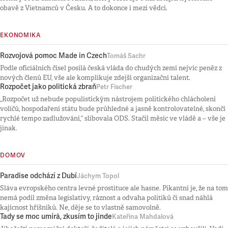
obavě z Vietnamců v Česku. A to dokonce i mezi vědci.
EKONOMIKA
Rozvojová pomoc Made in Czech
Tomáš Sachr
Podle oficiálních čísel posílá česká vláda do chudých zemí nejvíc peněz z
nových členů EU, vše ale komplikuje zdejší organizační talent.
Rozpočet jako politická zbraň
Petr Fischer
„Rozpočet už nebude populistickým nástrojem politického chlácholení
voličů, hospodaření státu bude průhledné a jasně kontrolovatelné, skončí
rychlé tempo zadlužování,“ slibovala ODS. Stačil měsíc ve vládě a – vše je
jinak.
DOMOV
Paradise odchází z Dubí
Jáchym Topol
Sláva evropského centra levné prostituce ale hasne. Pikantní je, že na tom
nemá podíl změna legislativy, ráznost a odvaha politiků či snad náhlá
kajícnost hříšníků. Ne, děje se to vlastně samovolně.
Tady se moc umírá, zkusím to jinde
Kateřina Mahdalová