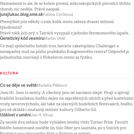
Neznamená to ale, že se kolem prionů, mikroskopických původců těchto
chorob, nic neděje. Právě naopak.
jurajlukac.blog.sme.sk
Fatima Cvrčková
Přemýšleli jste někdy o tom, kolik místa zabere dvacet milionů
lýkožroutů?
Právě tolik jich prý v Tatrách vysypali z jednoho feromonového lapače.
Genetický kód vesmíru
Martin Uhlíř
Co mají společného holubí trus, havárie raketoplánu Challenger a
nenápadný muž na pódiu pražského Kongresového centra? Odpověď je
jednoduchá: souvisejí s Nobelovou cenou za fyziku.
KULTURA
Co se děje ve světě
Markéta Pilátová
Jsou tři. Jsou to sestry. A všechny jsou od narození slepé. Hrají a zpívají
tradiční brazilskou hudbu nejen na zaprášených ulicích a před kostelními
vraty severovýchodu, ale také na slavných hudebních festivalech, hudbu
pro ně skládá i současný ministr kultury Gilberto Gil.
Událost v umění
Jan H. Vitvar
Za necelé dva měsíce bude vyhlášen letošní vítěz Turner Prize. Favorit
štědře honorované soutěže (25 tisíc liber pro laureáta, po 5 tisících pro
finalisty) pro výtvarníky žijící v Británii je nejistý.