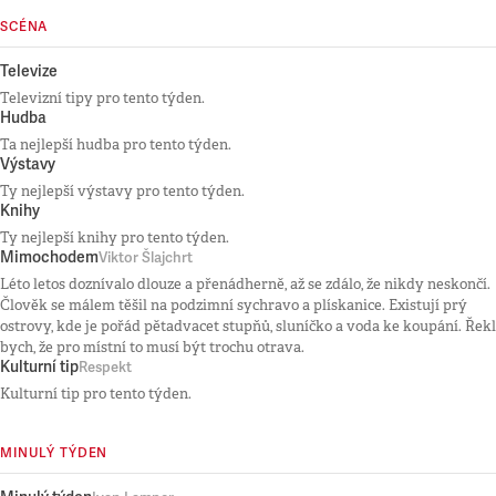
SCÉNA
Televize
Televizní tipy pro tento týden.
Hudba
Ta nejlepší hudba pro tento týden.
Výstavy
Ty nejlepší výstavy pro tento týden.
Knihy
Ty nejlepší knihy pro tento týden.
Mimochodem
Viktor Šlajchrt
Léto letos doznívalo dlouze a přenádherně, až se zdálo, že nikdy neskončí.
Člověk se málem těšil na podzimní sychravo a plískanice. Existují prý
ostrovy, kde je pořád pětadvacet stupňů, sluníčko a voda ke koupání. Řekl
bych, že pro místní to musí být trochu otrava.
Kulturní tip
Respekt
Kulturní tip pro tento týden.
MINULÝ TÝDEN