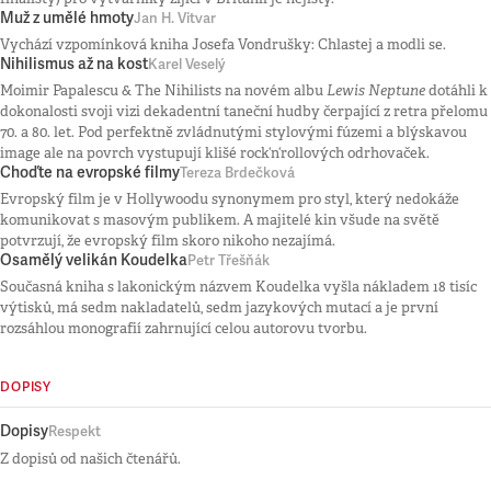
Muž z umělé hmoty
Jan H. Vitvar
Vychází vzpomínková kniha Josefa Vondrušky: Chlastej a modli se.
Nihilismus až na kost
Karel Veselý
Moimir Papalescu & The Nihilists na novém albu
Lewis Neptune
dotáhli k
dokonalosti svoji vizi dekadentní taneční hudby čerpající z retra přelomu
70. a 80. let. Pod perfektně zvládnutými stylovými fúzemi a blýskavou
image ale na povrch vystupují klišé rock‘n‘rollových odrhovaček.
Choďte na evropské filmy
Tereza Brdečková
Evropský film je v Hollywoodu synonymem pro styl, který nedokáže
komunikovat s masovým publikem. A majitelé kin všude na světě
potvrzují, že evropský film skoro nikoho nezajímá.
Osamělý velikán Koudelka
Petr Třešňák
Současná kniha s lakonickým názvem Koudelka vyšla nákladem 18 tisíc
výtisků, má sedm nakladatelů, sedm jazykových mutací a je první
rozsáhlou monografií zahrnující celou autorovu tvorbu.
DOPISY
Dopisy
Respekt
Z dopisů od našich čtenářů.